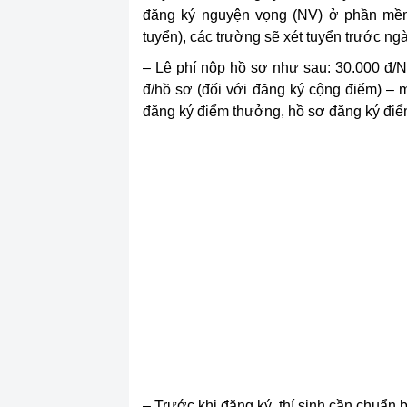
đăng ký nguyện vọng (NV) ở phần mềm 
tuyển), các trường sẽ xét tuyển trước ng
– Lệ phí nộp hồ sơ như sau: 30.000 đ/NV
đ/hồ sơ (đối với đăng ký cộng điểm) – 
đăng ký điểm thưởng, hồ sơ đăng ký điể
– Trước khi đăng ký, thí sinh cần chuẩn b