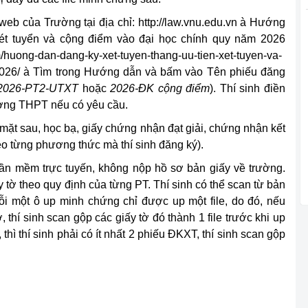
 web của Trường tại địa chỉ: http://law.vnu.edu.vn à Hướng
xét tuyển và cộng điểm vào đại học chính quy năm 2026
/huong-dan-dang-ky-xet-tuyen-thang-uu-tien-xet-tuyen-va-
2026/ à Tìm trong Hướng dẫn và bấm vào Tên phiếu đăng
2026-PT2-UTXT
hoặc
2026-ĐK cộng điểm
). Thí sinh điền
rường THPT nếu có yêu cầu.
mặt sau, học bạ, giấy chứng nhận đạt giải, chứng nhận kết
eo từng phương thức mà thí sinh đăng ký).
phần mềm trực tuyến,
không nộp hồ sơ bản giấy về trường
.
 tờ theo quy định của từng PT. Thí sinh có thể scan từ bản
i một ô up minh chứng chỉ được up một file, do đó, nếu
 thí sinh scan gộp các giấy tờ đó thành 1 file trước khi up
 thì thí sinh phải có ít nhất 2 phiếu ĐKXT, thí sinh scan gộp