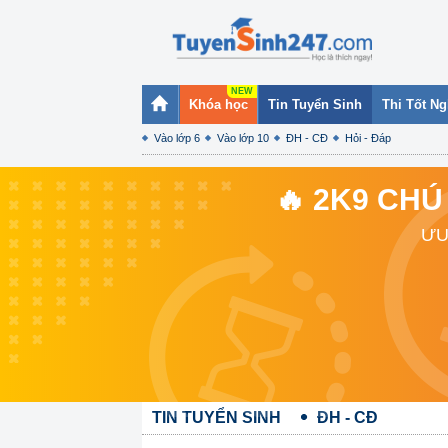
Khóa học
Tin Tuyển Sinh
Thi Tốt N
Vào lớp 6
Vào lớp 10
ĐH - CĐ
Hỏi - Đáp
🔥 2K9 CHÚ
ƯU
TIN TUYỂN SINH
ĐH - CĐ