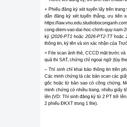
+ Phiếu đăng ký xét tuyển lấy trên trang
dẫn đăng ký xét tuyển thẳng, ưu tiên 
https://law.vnu.edu.studioboconganh.com
cong-diem-vao-dai-hoc-chinh-quy-nam-
ký (
2026-PT1
hoặc
2026-PT2-TT
hoặc
thông tin, ký tên và xin xác nhận của T
+ File scan ảnh thẻ, CCCD mặt trước và 
quả thi SAT, chứng chỉ ngoại ngữ (tùy th
– Thí sinh chỉ khai báo thông tin trên 
Các minh chứng là các bản scan các giấy
gốc hoặc từ bản sao có công chứng. Mỗ
minh chứng có nhiều trang, nhiều giấy tờ,
lên (VD: Thí sinh đăng ký từ 2 PT trở lên,
2 phiếu ĐKXT trong 1 file).