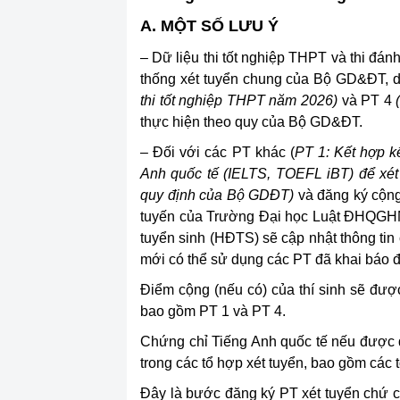
A. MỘT SỐ LƯU Ý
– Dữ liệu thi tốt nghiệp THPT và thi đán
thống xét tuyển chung của Bộ GD&ĐT, d
thi tốt nghiệp THPT
năm 2026)
và PT 4
(
thực hiện theo quy của Bộ GD&ĐT.
– Đối với các PT khác (
PT 1:
Kết hợp k
Anh
quốc tế
(IELTS,
TOEFL iBT
)
để xét
quy định của
Bộ GDĐT
)
và đăng ký cộng
tuyến của Trường Đại học Luật ĐHQGHN.
tuyển sinh (HĐTS) sẽ cập nhật thông tin
mới có thể sử dụng các PT đã khai báo đ
Điểm cộng (nếu có) của thí sinh sẽ đượ
bao gồm PT 1 và PT 4.
Chứng chỉ Tiếng Anh quốc tế nếu được q
trong các tổ hợp xét tuyển, bao gồm các
Đây là bước đăng ký PT xét tuyển chứ c