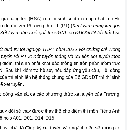
h giá năng lực (HSA) của thí sinh sẽ được cập nhật trên Hệ
o đó đối với Phương thức 1 (PT) (
X
ét tuyển bằng kết quả
Xét tuyển theo kết quả thi ĐGNL do
ĐHQGHN
tổ chức)
sẽ
ết quả thi tốt nghiệp THPT năm 2026 với chứng chỉ
Tiếng
 tuyển
và PT 2:
Xét tuyển thẳng
và ưu tiên xét tuyển
theo
 điểm, thí sinh phải khai báo thông tin trên phần mềm trực
 Sau khi kiểm tra hồ sơ, nếu đáp ứng yêu cầu, Hội đồng
 của thí sinh lên hệ thống chung của Bộ GD&ĐT thì thí sinh
ể xét tuyển.
c cộng vào tất cả các phương thức xét tuyển của Trường,
uy đổi sẽ thay được thay thế cho điểm thi môn Tiếng Anh
 tổ hợp
A01, D01, D14, D15.
hưa phải là đăng ký xét tuyển vào ngành nên sẽ không có