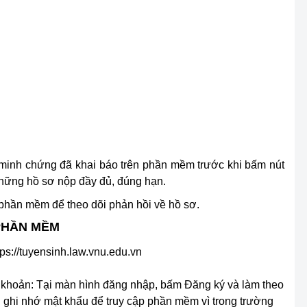
n, minh chứng đã khai báo trên phần mềm trước khi bấm nút
những hồ sơ nộp đầy đủ, đúng hạn.
phần mềm để theo dõi phản hồi về hồ sơ.
PHẦN MỀM
tps://tuyensinh.law.vnu.edu.vn
ài khoản: Tại màn hình đăng nhập, bấm
Đăng ký
và làm theo
n ghi nhớ mật khẩu để truy cập phần mềm vì trong trường