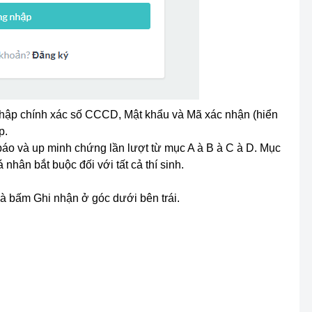
hập chính xác số CCCD, Mật khẩu và Mã xác nhận (hiển
p
.
 báo và up minh chứng lần lượt từ mục A à B à C à D. Mục
 nhân bắt buộc đối với tất cả thí sinh.
à bấm
Ghi nhận
ở góc dưới bên trái.