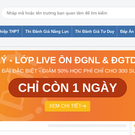
ghiệp THPT
Thi Đánh Giá Năng Lực
Thi Đánh Giá Tư Duy
Đáp Án 
 Ý - LỚP LIVE ÔN ĐGNL & ĐG
 ĐÃI ĐẶC BIỆT - GIẢM 50% HỌC PHÍ CHỈ CHO 300 S
CHỈ CÒN 1 NGÀY
XEM CHI TIẾT