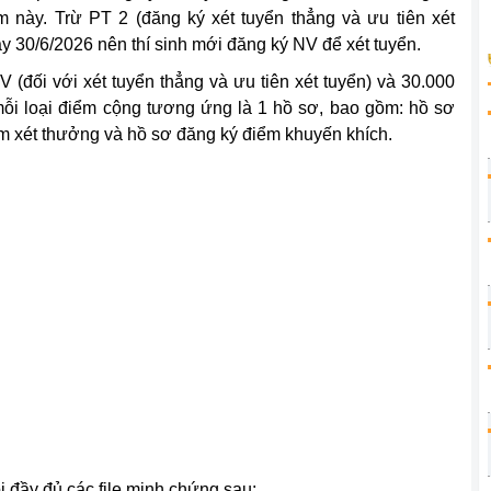
này. Trừ PT 2 (đăng ký xét tuyển thẳng và ưu tiên xét
ày 30/6/2026 nên thí sinh mới đăng ký NV để xét tuyển.
 (đối với xét tuyển thẳng và ưu tiên xét tuyển) và 30.000
mỗi loại điểm cộng tương ứng là 1 hồ sơ, bao gồm: hồ sơ
m xét thưởng và hồ sơ đăng ký điểm khuyến khích.
ị đầy đủ các file minh chứng sau: