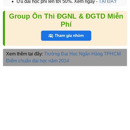
Ưu đãi học phí lên tới 50%. Xem ngay -
TẠI ĐÂY
Group Ôn Thi ĐGNL & ĐGTD Miễn
Phí
Xem thêm tại đây:
Trường Đại Học Ngân Hàng TPHCM
Điểm chuẩn đại học năm 2014