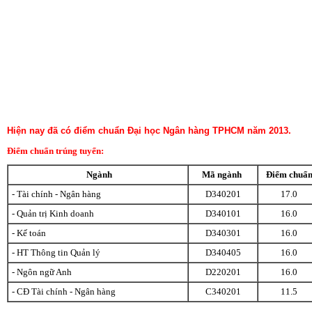
Hiện nay đã có điểm chuẩn Đại học Ngân hàng TPHCM năm 2013.
Điểm chuẩn trúng tuyển:
Ngành
Mã ngành
Điểm chuẩ
- Tài chính - Ngân hàng
D340201
17.0
- Quản trị Kinh doanh
D340101
16.0
- Kế toán
D340301
16.0
- HT Thông tin Quản lý
D340405
16.0
- Ngôn ngữ Anh
D220201
16.0
- CĐ Tài chính - Ngân hàng
C340201
11.5