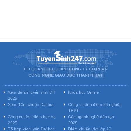
CƠ QUAN CHỦ QUẢN: CÔNG TY CỔ PHẦN
CÔNG NGHỆ GIÁO DỤC THÀNH PHÁT
Xem đề án tuyển sinh ĐH
Khóa học Online
2025
Xem điểm chuẩn Đại học
Công cụ tính điểm tốt nghiệp
THPT
Công cụ tính điểm học bạ
Các ngành nghề đào tạo
2025
2025
Tổ hợp xét tuyển Đại học
Điểm chuẩn vào lớp 10