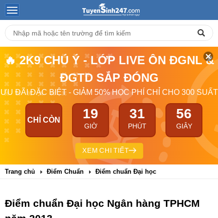
🔥 2K9 CHÚ Ý - LỚP LIVE ÔN ĐGNL &
ĐGTD SẮP ĐÓNG
ƯU ĐÃI ĐẶC BIỆT - GIẢM 50% HỌC PHÍ CHỈ CHO 300 SUẤT
19
31
56
CHỈ CÒN
GIỜ
PHÚT
GIÂY
XEM CHI TIẾT
Trang chủ
Điểm Chuẩn
Điểm chuẩn Đại học
Điểm chuẩn Đại học Ngân hàng TPHCM