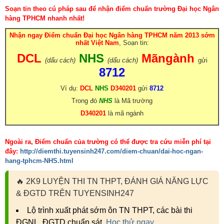
Soạn tin theo cú pháp sau để nhận điểm chuẩn trường Đại học Ngân
hàng TPHCM nhanh nhất!
Nhận ngay Điểm chuẩn Đại học Ngân hàng TPHCM năm 2013 sớm
nhất Việt Nam
, Soạn tin:
DCL
NHS
Mãngành
(dấu cách)
(dấu cách)
gửi
8712
Ví dụ:
DCL
NHS
D340201
g
ửi
8712
Trong đó
NHS
là Mã trường
D340201
là mã ngành
Ngoài ra, Điểm chuẩn của trường có thể được tra cứu miễn phí tại
đây:
http://diemthi.tuyensinh247.com/diem-chuan/dai-hoc-ngan-
hang-tphcm-NHS.html
🔥
2K9 LUYỆN THI TN THPT, ĐÁNH GIÁ NĂNG LỰC
& ĐGTD TRÊN TUYENSINH247
Lộ trình xuất phát sớm ôn TN THPT, các bài thi
ĐGNL, ĐGTD chuẩn sát.
Học thử ngay