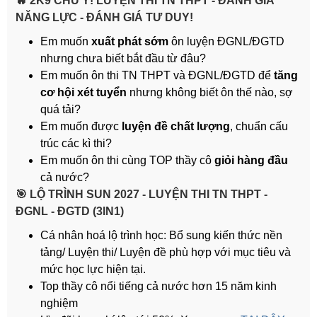
🔥 2K9 CHÚ Ý! LUYỆN THI TN THPT - ĐÁNH GIÁ
NĂNG LỰC - ĐÁNH GIÁ TƯ DUY!
Em muốn
xuất phát sớm
ôn luyện ĐGNL/ĐGTD
nhưng chưa biết bắt đầu từ đâu?
Em muốn ôn thi TN THPT và ĐGNL/ĐGTD để
tăng
cơ hội xét tuyển
nhưng không biết ôn thế nào, sợ
quá tải?
Em muốn được
luyện đề chất lượng
, chuẩn cấu
trúc các kì thi?
Em muốn ôn thi cùng TOP thầy cô
giỏi hàng đầu
cả nước?
️🎯 LỘ TRÌNH SUN 2027 - LUYỆN THI TN THPT -
ĐGNL - ĐGTD (3IN1)
Cá nhân hoá lộ trình học: Bổ sung kiến thức nền
tảng/ Luyện thi/ Luyện đề phù hợp với mục tiêu và
mức học lực hiện tại.
Top thầy cô nổi tiếng cả nước hơn 15 năm kinh
nghiệm