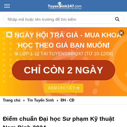
💥 NGÀY HỘI TRẢ GIÁ - MUA KHOÁ
HỌC THEO GIÁ BẠN MUỐN❗
🎯 LỚP 1-12 TẠI TUYENSINH247 (TỪ 10-12/08)
CHỈ CÒN 2 NGÀY
XEM CHI TIẾT
Trang chủ
Tin Tuyển Sinh
ĐH - CĐ
Điểm chuẩn Đại học Sư phạm Kỹ thuật