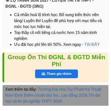
️🎯 LỘ TRÌNH SUN 2027 - LUYỆN THI TN THPT -
ĐGNL - ĐGTD (3IN1)
Cá nhân hoá lộ trình học: Bổ sung kiến thức nền
tảng/ Luyện thi/ Luyện đề phù hợp với mục tiêu và
mức học lực hiện tại.
Top thầy cô nổi tiếng cả nước hơn 15 năm kinh
nghiệm
Ưu đãi học phí lên tới 50%. Xem ngay -
TẠI ĐÂY
Group Ôn Thi ĐGNL & ĐGTD Miễn
Phí
Xem thêm tại đây:
Trường Đại Học Sư Phạm Kỹ Thuật
Nam Định
Điểm chuẩn đại học, cao đẳng 2026
Thi đại
học và thi tốt nghiệp THPT 2024