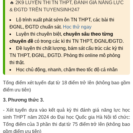
🔥
2K9 LUYỆN THI TN THPT, ĐÁNH GIÁ NĂNG LỰC
& ĐGTD TRÊN TUYENSINH247
Lộ trình xuất phát sớm ôn TN THPT, các bài thi
ĐGNL, ĐGTD chuẩn sát.
Học thử ngay
Luyện thi chuyên biệt,
chuyên sâu theo từng
chuyên đề
có trong các kì thi TN THPT, ĐGNL/ĐGTD.
Đề luyện thi chất lượng, bám sát cấu trúc các kỳ thi
TN THPT, ĐGNL, ĐGTD. Phòng thi online mô phỏng
thi thật.
Học chủ động, nhanh, chậm theo tốc độ cá nhân
Tổng điểm xét tuyển đạt từ 18 điểm trở lên (không bao gồm
điểm ưu tiên)
3. Phương thức 3.
- Xét tuyển dựa vào kết quả kỳ thi đánh giá năng lực học
sinh THPT năm 2024 do Đại học Quốc gia Hà Nội tổ chức:
Tổng điểm của 3 phần thi đạt từ 75 điểm trở lên (không bao
gồm điểm ưu tiên)