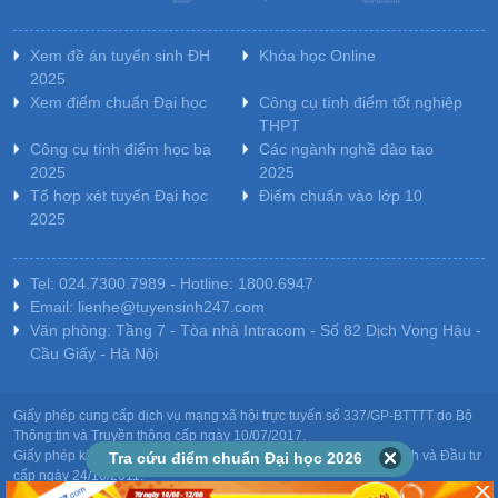
Xem đề án tuyển sinh ĐH
Khóa học Online
2025
Xem điểm chuẩn Đại học
Công cụ tính điểm tốt nghiệp
THPT
Công cụ tính điểm học bạ
Các ngành nghề đào tạo
2025
2025
Tổ hợp xét tuyển Đại học
Điểm chuẩn vào lớp 10
2025
Tel: 024.7300.7989 - Hotline: 1800.6947
Email: lienhe@tuyensinh247.com
Văn phòng: Tầng 7 - Tòa nhà Intracom - Số 82 Dịch Vọng Hậu -
Cầu Giấy - Hà Nội
Giấy phép cung cấp dịch vụ mạng xã hội trực tuyến số 337/GP-BTTTT do Bộ
Thông tin và Truyền thông cấp ngày 10/07/2017.
Giấy phép kinh doanh giáo dục: MST-0106478082 do Sở Kế hoạch và Đầu tư
Tra cứu điểm chuẩn Đại học 2026
cấp ngày 24/10/2011.
Chịu trách nhiệm nội dung: Phạm Đức Tuệ.