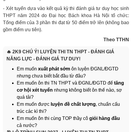
- Xét tuyển dựa vào kết quả kỳ thi đánh giá tư duy học sinh
THPT năm 2024 do Đại học Bách khoa Hà Nội tổ chức:
Tổng điểm của 3 phần thi đạt từ 50 điểm trở lên (không bao
gồm điểm ưu tiên).
Theo TTHN
🔥 2K9 CHÚ Ý! LUYỆN THI TN THPT - ĐÁNH GIÁ
NĂNG LỰC - ĐÁNH GIÁ TƯ DUY!
Em muốn
xuất phát sớm
ôn luyện ĐGNL/ĐGTD
nhưng chưa biết bắt đầu từ đâu?
Em muốn ôn thi TN THPT và ĐGNL/ĐGTD để
tăng
cơ hội xét tuyển
nhưng không biết ôn thế nào, sợ
quá tải?
Em muốn được
luyện đề chất lượng
, chuẩn cấu
trúc các kì thi?
Em muốn ôn thi cùng TOP thầy cô
giỏi hàng đầu
cả nước?