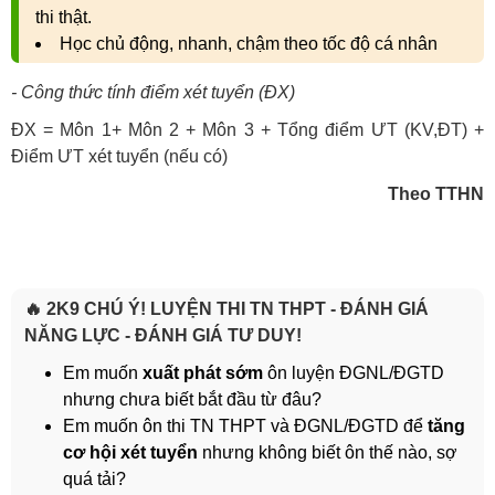
thi thật.
Học chủ động, nhanh, chậm theo tốc độ cá nhân
- Công thức tính điểm xét tuyển (ĐX)
ĐX = Môn 1+ Môn 2 + Môn 3 + Tổng điểm ƯT (KV,ĐT) +
Điểm ƯT xét tuyển (nếu có)
Theo TTHN
🔥 2K9 CHÚ Ý! LUYỆN THI TN THPT - ĐÁNH GIÁ
NĂNG LỰC - ĐÁNH GIÁ TƯ DUY!
Em muốn
xuất phát sớm
ôn luyện ĐGNL/ĐGTD
nhưng chưa biết bắt đầu từ đâu?
Em muốn ôn thi TN THPT và ĐGNL/ĐGTD để
tăng
cơ hội xét tuyển
nhưng không biết ôn thế nào, sợ
quá tải?