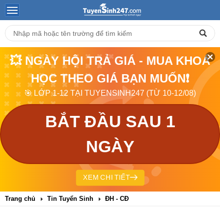
💥 NGÀY HỘI TRẢ GIÁ - MUA KHOÁ
HỌC THEO GIÁ BẠN MUỐN❗
🎯 LỚP 1-12 TẠI TUYENSINH247 (TỪ 10-12/08)
BẮT ĐẦU SAU 1
NGÀY
XEM CHI TIẾT
Trang chủ
Tin Tuyển Sinh
ĐH - CĐ