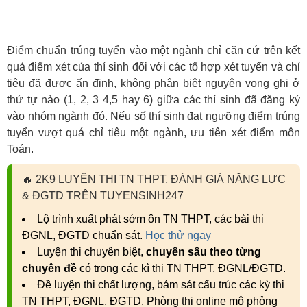
Điểm chuẩn trúng tuyển vào một ngành chỉ căn cứ trên kết
quả điểm xét của thí sinh đối với các tổ hợp xét tuyển và chỉ
tiêu đã được ấn định, không phân biệt nguyện vọng ghi ở
thứ tự nào (1, 2, 3 4,5 hay 6) giữa các thí sinh đã đăng ký
vào nhóm ngành đó. Nếu số thí sinh đạt ngưỡng điểm trúng
tuyển vượt quá chỉ tiêu một ngành, ưu tiên xét điểm môn
Toán.
🔥
2K9 LUYỆN THI TN THPT, ĐÁNH GIÁ NĂNG LỰC
& ĐGTD TRÊN TUYENSINH247
Lộ trình xuất phát sớm ôn TN THPT, các bài thi
ĐGNL, ĐGTD chuẩn sát.
Học thử ngay
Luyện thi chuyên biệt,
chuyên sâu theo từng
chuyên đề
có trong các kì thi TN THPT, ĐGNL/ĐGTD.
Đề luyện thi chất lượng, bám sát cấu trúc các kỳ thi
TN THPT, ĐGNL, ĐGTD. Phòng thi online mô phỏng