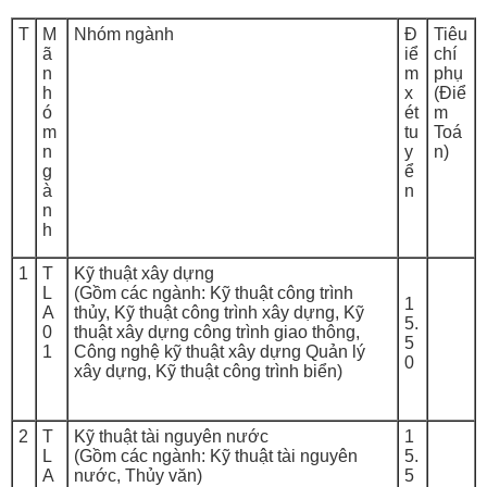
T
M
Nhóm ngành
Đ
Tiêu
ã
iể
chí
n
m
phụ
h
x
(Điể
ó
ét
m
m
tu
Toá
n
y
n)
g
ể
à
n
n
h
1
T
Kỹ thuật xây dựng
L
(Gồm các ngành: Kỹ thuật công trình
1
A
thủy, Kỹ thuật công trình xây dựng, Kỹ
5.
0
thuật xây dựng công trình giao thông,
5
1
Công nghệ kỹ thuật xây dựng Quản lý
0
xây dựng, Kỹ thuật công trình biển)
2
T
Kỹ thuật tài nguyên nước
1
L
(Gồm các ngành: Kỹ thuật tài nguyên
5.
A
nước, Thủy văn)
5