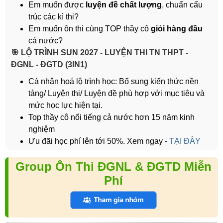
Em muốn được
luyện đề chất lượng
, chuẩn cấu
trúc các kì thi?
Em muốn ôn thi cùng TOP thầy cô
giỏi hàng đầu
cả nước?
️🎯 LỘ TRÌNH SUN 2027 - LUYỆN THI TN THPT -
ĐGNL - ĐGTD (3IN1)
Cá nhân hoá lộ trình học: Bổ sung kiến thức nền
tảng/ Luyện thi/ Luyện đề phù hợp với mục tiêu và
mức học lực hiện tại.
Top thầy cô nổi tiếng cả nước hơn 15 năm kinh
nghiệm
Ưu đãi học phí lên tới 50%. Xem ngay -
TẠI ĐÂY
Group Ôn Thi ĐGNL & ĐGTD Miễn
Phí