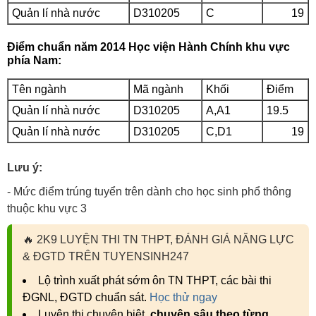
Quản lí nhà nước
D310205
C
19
Điểm chuẩn năm 2014 Học viện Hành Chính khu vực
phía Nam:
Tên ngành
Mã ngành
Khối
Điểm
Quản lí nhà nước
D310205
A,A1
19.5
Quản lí nhà nước
D310205
C,D1
19
Lưu ý:
- Mức điểm trúng tuyển trên dành cho học sinh phổ thông
thuộc khu vực 3
🔥
2K9 LUYỆN THI TN THPT, ĐÁNH GIÁ NĂNG LỰC
& ĐGTD TRÊN TUYENSINH247
Lộ trình xuất phát sớm ôn TN THPT, các bài thi
ĐGNL, ĐGTD chuẩn sát.
Học thử ngay
Luyện thi chuyên biệt,
chuyên sâu theo từng