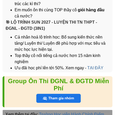
trúc các kì thi?
Em muốn ôn thi cùng TOP thầy cô
giỏi hàng đầu
cả nước?
️🎯 LỘ TRÌNH SUN 2027 - LUYỆN THI TN THPT -
ĐGNL - ĐGTD (3IN1)
Cá nhân hoá lộ trình học: Bổ sung kiến thức nền
tảng/ Luyện thi/ Luyện đề phù hợp với mục tiêu và
mức học lực hiện tại.
Top thầy cô nổi tiếng cả nước hơn 15 năm kinh
nghiệm
Ưu đãi học phí lên tới 50%. Xem ngay -
TẠI ĐÂY
Group Ôn Thi ĐGNL & ĐGTD Miễn
Phí
Xem thêm tại đây:
Trường Học viện Hành Chính
Điểm