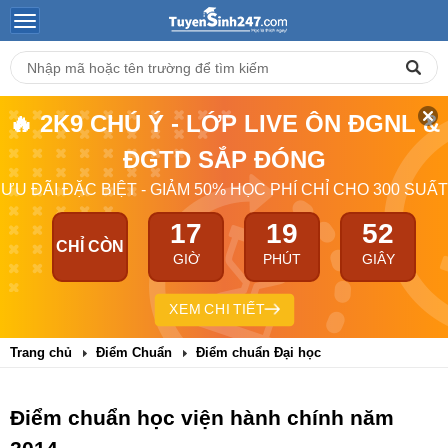
🔥 2K9 CHÚ Ý - LỚP LIVE ÔN ĐGNL &
ĐGTD SẮP ĐÓNG
ƯU ĐÃI ĐẶC BIỆT - GIẢM 50% HỌC PHÍ CHỈ CHO 300 SUẤT
17
19
52
CHỈ CÒN
GIỜ
PHÚT
GIÂY
XEM CHI TIẾT
Trang chủ
Điểm Chuẩn
Điểm chuẩn Đại học
Điểm chuẩn học viện hành chính năm