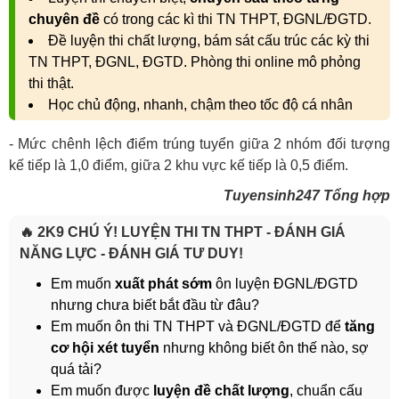
chuyên đề
có trong các kì thi TN THPT, ĐGNL/ĐGTD.
Đề luyện thi chất lượng, bám sát cấu trúc các kỳ thi
TN THPT, ĐGNL, ĐGTD. Phòng thi online mô phỏng
thi thật.
Học chủ động, nhanh, chậm theo tốc độ cá nhân
- Mức chênh lệch điểm trúng tuyển giữa 2 nhóm đối tượng
kế tiếp là 1,0 điểm, giữa 2 khu vực kế tiếp là 0,5 điểm.
Tuyensinh247 Tổng hợp
🔥 2K9 CHÚ Ý! LUYỆN THI TN THPT - ĐÁNH GIÁ
NĂNG LỰC - ĐÁNH GIÁ TƯ DUY!
Em muốn
xuất phát sớm
ôn luyện ĐGNL/ĐGTD
nhưng chưa biết bắt đầu từ đâu?
Em muốn ôn thi TN THPT và ĐGNL/ĐGTD để
tăng
cơ hội xét tuyển
nhưng không biết ôn thế nào, sợ
quá tải?
Em muốn được
luyện đề chất lượng
, chuẩn cấu