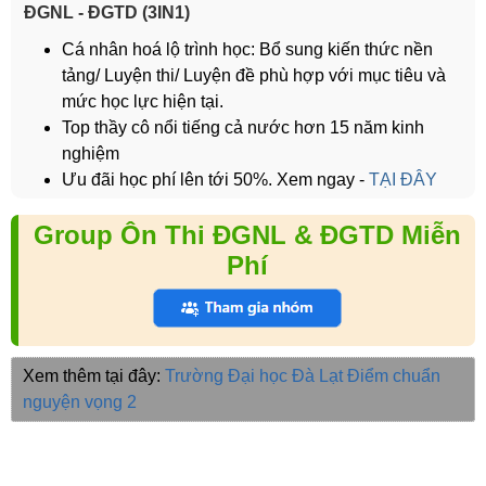
ĐGNL - ĐGTD (3IN1)
Cá nhân hoá lộ trình học: Bổ sung kiến thức nền
tảng/ Luyện thi/ Luyện đề phù hợp với mục tiêu và
mức học lực hiện tại.
Top thầy cô nổi tiếng cả nước hơn 15 năm kinh
nghiệm
Ưu đãi học phí lên tới 50%. Xem ngay -
TẠI ĐÂY
Group Ôn Thi ĐGNL & ĐGTD Miễn
Phí
Xem thêm tại đây:
Trường Đại học Đà Lạt
Điểm chuẩn
nguyện vọng 2