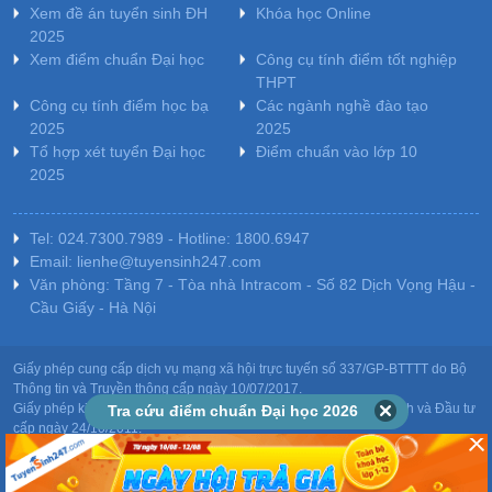
Xem đề án tuyển sinh ĐH
Khóa học Online
2025
Xem điểm chuẩn Đại học
Công cụ tính điểm tốt nghiệp
THPT
Công cụ tính điểm học bạ
Các ngành nghề đào tạo
2025
2025
Tổ hợp xét tuyển Đại học
Điểm chuẩn vào lớp 10
2025
Tel: 024.7300.7989 - Hotline: 1800.6947
Email: lienhe@tuyensinh247.com
Văn phòng: Tầng 7 - Tòa nhà Intracom - Số 82 Dịch Vọng Hậu -
Cầu Giấy - Hà Nội
Giấy phép cung cấp dịch vụ mạng xã hội trực tuyến số 337/GP-BTTTT do Bộ
Thông tin và Truyền thông cấp ngày 10/07/2017.
Giấy phép kinh doanh giáo dục: MST-0106478082 do Sở Kế hoạch và Đầu tư
Tra cứu điểm chuẩn Đại học 2026
cấp ngày 24/10/2011.
Chịu trách nhiệm nội dung: Phạm Đức Tuệ.