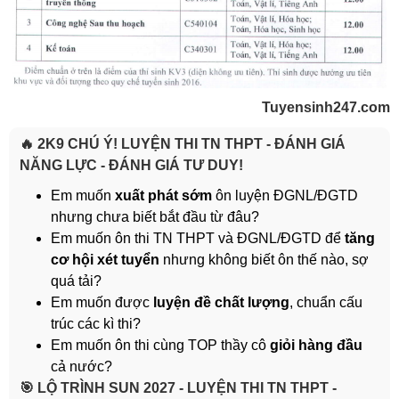
Tuyensinh247.com
🔥 2K9 CHÚ Ý! LUYỆN THI TN THPT - ĐÁNH GIÁ
NĂNG LỰC - ĐÁNH GIÁ TƯ DUY!
Em muốn
xuất phát sớm
ôn luyện ĐGNL/ĐGTD
nhưng chưa biết bắt đầu từ đâu?
Em muốn ôn thi TN THPT và ĐGNL/ĐGTD để
tăng
cơ hội xét tuyển
nhưng không biết ôn thế nào, sợ
quá tải?
Em muốn được
luyện đề chất lượng
, chuẩn cấu
trúc các kì thi?
Em muốn ôn thi cùng TOP thầy cô
giỏi hàng đầu
cả nước?
️🎯 LỘ TRÌNH SUN 2027 - LUYỆN THI TN THPT -