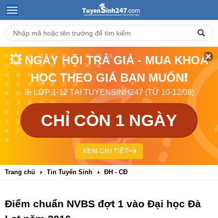
💥 NGÀY HỘI TRẢ GIÁ - MUA KHOÁ
HỌC THEO GIÁ BẠN MUỐN❗
🎯 LỚP 1-12 TẠI TUYENSINH247 (TỪ 10-12/08)
CHỈ CÒN 1 NGÀY
XEM CHI TIẾT
Trang chủ
Tin Tuyển Sinh
ĐH - CĐ
Điểm chuẩn NVBS đợt 1 vào Đại học Đà