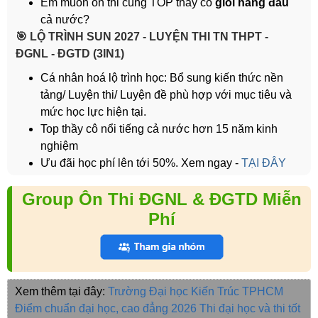
Em muốn ôn thi cùng TOP thầy cô
giỏi hàng đầu
cả nước?
️🎯 LỘ TRÌNH SUN 2027 - LUYỆN THI TN THPT -
ĐGNL - ĐGTD (3IN1)
Cá nhân hoá lộ trình học: Bổ sung kiến thức nền
tảng/ Luyện thi/ Luyện đề phù hợp với mục tiêu và
mức học lực hiện tại.
Top thầy cô nổi tiếng cả nước hơn 15 năm kinh
nghiệm
Ưu đãi học phí lên tới 50%. Xem ngay -
TẠI ĐÂY
Group Ôn Thi ĐGNL & ĐGTD Miễn
Phí
Xem thêm tại đây:
Trường Đại học Kiến Trúc TPHCM
Điểm chuẩn đại học, cao đẳng 2026
Thi đại học và thi tốt