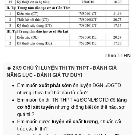
Theo TTHN
🔥 2K9 CHÚ Ý! LUYỆN THI TN THPT - ĐÁNH GIÁ
NĂNG LỰC - ĐÁNH GIÁ TƯ DUY!
Em muốn
xuất phát sớm
ôn luyện ĐGNL/ĐGTD
nhưng chưa biết bắt đầu từ đâu?
Em muốn ôn thi TN THPT và ĐGNL/ĐGTD để
tăng
cơ hội xét tuyển
nhưng không biết ôn thế nào, sợ
quá tải?
Em muốn được
luyện đề chất lượng
, chuẩn cấu
trúc các kì thi?