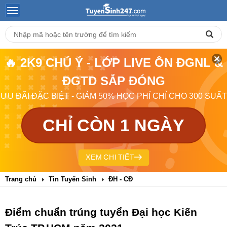
🔥 2K9 CHÚ Ý - LỚP LIVE ÔN ĐGNL &
ĐGTD SẮP ĐÓNG
ƯU ĐÃI ĐẶC BIỆT - GIẢM 50% HỌC PHÍ CHỈ CHO 300 SUẤT
CHỈ CÒN 1 NGÀY
XEM CHI TIẾT
Trang chủ
Tin Tuyển Sinh
ĐH - CĐ
Điểm chuẩn trúng tuyển Đại học Kiến