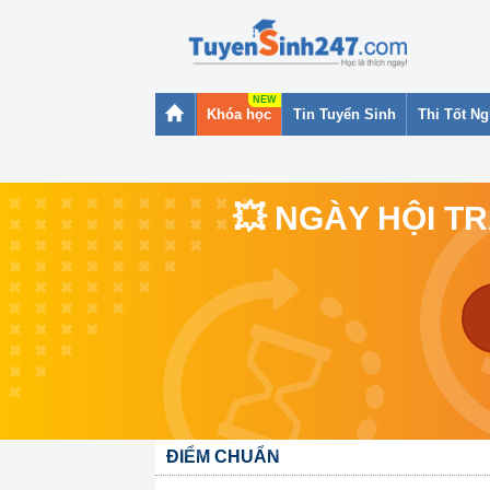
Khóa học
Tin Tuyển Sinh
Thi Tốt N
💥 NGÀY HỘI T
ĐIỂM CHUẨN