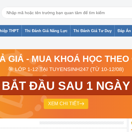
ghiệp THPT
Thi Đánh Giá Năng Lực
Thi Đánh Giá Tư Duy
Đáp Án 
RẢ GIÁ - MUA KHOÁ HỌC THEO
🎯 LỚP 1-12 TẠI TUYENSINH247 (TỪ 10-12/08)
BẮT ĐẦU SAU 1 NGÀY
XEM CHI TIẾT