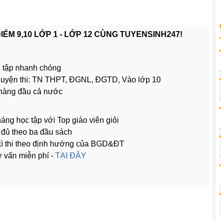
ỂM 9,10 LỚP 1 - LỚP 12 CÙNG TUYENSINH247!
 tập nhanh chóng
ể luyện thi: TN THPT, ĐGNL, ĐGTD, Vào lớp 10
 hàng đầu cả nước
háng học tập với Top giáo viên giỏi
y đủ theo ba đầu sách
 kì thi theo định hướng của BGD&ĐT
 vấn miễn phí -
TẠI ĐÂY