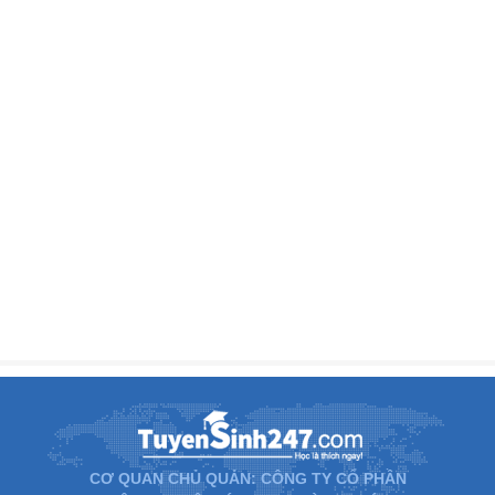
CƠ QUAN CHỦ QUẢN: CÔNG TY CỔ PHẦN