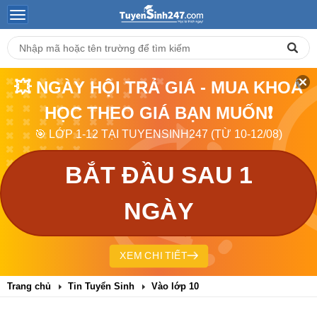
💥 NGÀY HỘI TRẢ GIÁ - MUA KHOÁ
HỌC THEO GIÁ BẠN MUỐN❗
🎯 LỚP 1-12 TẠI TUYENSINH247 (TỪ 10-12/08)
BẮT ĐẦU SAU 1
NGÀY
XEM CHI TIẾT
Trang chủ
Tin Tuyển Sinh
Vào lớp 10