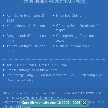
CÔNG NGHỆ GIÁO DỤC THÀNH PHÁT
Xem đề án tuyển sinh ĐH
Khóa học Online
2025
Xem điểm chuẩn Đại học
Công cụ tính điểm tốt nghiệp
THPT
Công cụ tính điểm học bạ
Các ngành nghề đào tạo
2025
2025
Tổ hợp xét tuyển Đại học
Điểm chuẩn vào lớp 10
2025
Tel: 024.7300.7989 - Hotline: 1800.6947
Email: lienhe@tuyensinh247.com
Văn phòng: Tầng 7 - Tòa nhà Intracom - Số 82 Dịch Vọng Hậu -
Cầu Giấy - Hà Nội
Giấy phép cung cấp dịch vụ mạng xã hội trực tuyến số 337/GP-BTTTT do Bộ
Thông tin và Truyền thông cấp ngày 10/07/2017.
Giấy phép kinh doanh giáo dục: MST-0106478082 do Sở Kế hoạch và Đầu tư
Xem điểm chuẩn vào 10 2025 - 2026
cấp ngày 24/10/2011.