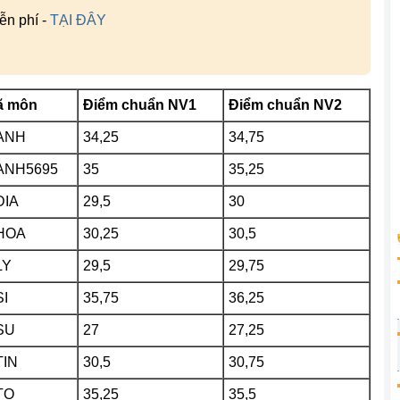
ễn phí -
TẠI ĐÂY
ã môn
Điểm chuẩn NV1
Điểm chuẩn NV2
ANH
34,25
34,75
ANH5695
35
35,25
DIA
29,5
30
HOA
30,25
30,5
LY
29,5
29,75
I
35,75
36,25
SU
27
27,25
TIN
30,5
30,75
TO
35,25
35,5