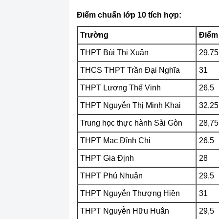
Điểm chuẩn lớp 10 tích hợp:
Trường
Điểm
THPT Bùi Thị Xuân
29,75
THCS THPT Trần Đại Nghĩa
31
THPT Lương Thế Vinh
26,5
THPT Nguyễn Thị Minh Khai
32,25
Trung học thực hành Sài Gòn
28,75
THPT Mạc Đĩnh Chi
26,5
THPT Gia Định
28
THPT Phú Nhuận
29,5
THPT Nguyễn Thượng Hiền
31
THPT Nguyễn Hữu Huân
29,5