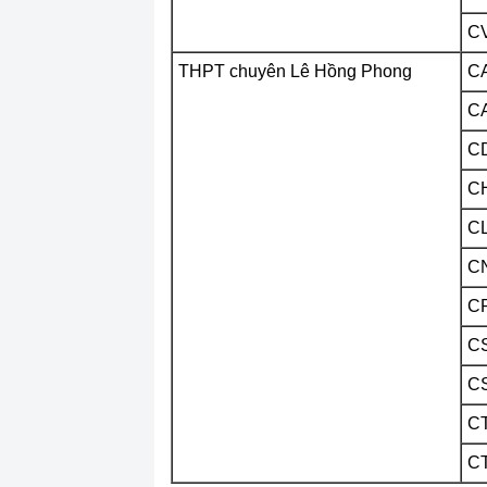
C
THPT chuyên Lê Hồng Phong
C
C
C
C
C
C
C
CS
C
C
C