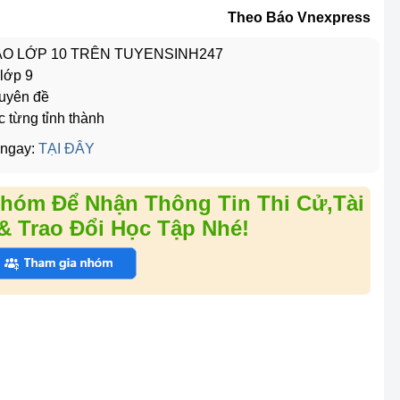
Theo Báo Vnexpress
VÀO LỚP 10 TRÊN TUYENSINH247
 lớp 9
huyên đề
c từng tỉnh thành
 ngay:
TẠI ĐÂY
hóm Để Nhận Thông Tin Thi Cử,Tài
& Trao Đổi Học Tập Nhé!