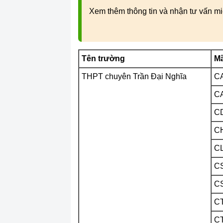
Xem thêm thông tin và nhận tư vấn mi
Tên trường
M
THPT chuyên Trần Đại Nghĩa
C
C
C
C
C
CS
C
C
C