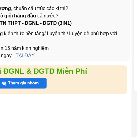
lượng
, chuẩn cấu trúc các kì thi?
cô
giỏi hàng đầu
cả nước?
 TN THPT - ĐGNL - ĐGTD (3IN1)
g kiến thức nền tảng/ Luyện thi/ Luyện đề phù hợp với
.
hơn 15 năm kinh nghiệm
 ngay -
TẠI ĐÂY
i ĐGNL & ĐGTD Miễn Phí