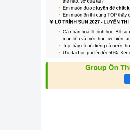
thế nào, sợ quá tải?
Em muốn được
luyện đề chất 
Em muốn ôn thi cùng TOP thầy 
️🎯 LỘ TRÌNH SUN 2027 - LUYỆN THI
Cá nhân hoá lộ trình học: Bổ sun
mục tiêu và mức học lực hiện tại
Top thầy cô nổi tiếng cả nước 
Ưu đãi học phí lên tới 50%. Xem
Group Ôn Th