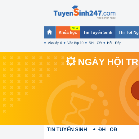
Khóa học
Tin Tuyển Sinh
Thi Tốt N
Vào lớp 6
Vào lớp 10
ĐH - CĐ
Hỏi - Đáp
💥 NGÀY HỘI T
TIN TUYỂN SINH
ĐH - CĐ