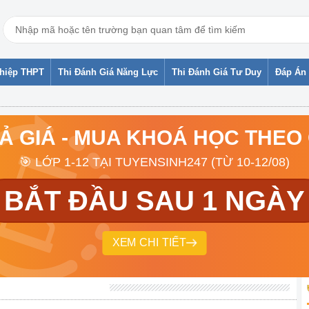
ghiệp THPT
Thi Đánh Giá Năng Lực
Thi Đánh Giá Tư Duy
Đáp Án 
RẢ GIÁ - MUA KHOÁ HỌC THEO
🎯 LỚP 1-12 TẠI TUYENSINH247 (TỪ 10-12/08)
BẮT ĐẦU SAU 1 NGÀY
XEM CHI TIẾT