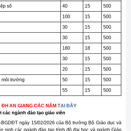
ệp số
40
15
500
100
15
500
30
15
500
30
15
500
180
18
500
30
15
500
20
15
500
à môi trường
50
15
500
55
15
500
 ĐH AN GIANG CÁC NĂM
TẠI ĐÂY
 các ngành đào tạo giáo viên
T-BGDĐT ngày 15/02/2026 của Bộ trưởng Bộ Giáo dục và
n sinh các ngành đào tạo trình độ đại học và ngành Giáo