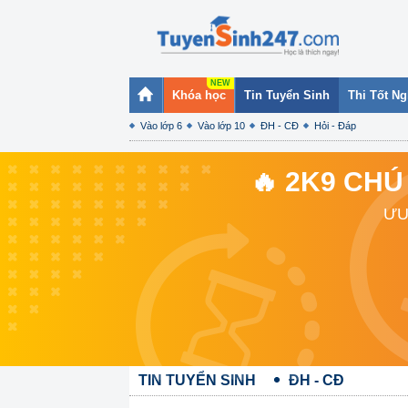
Khóa học
Tin Tuyển Sinh
Thi Tốt N
Vào lớp 6
Vào lớp 10
ĐH - CĐ
Hỏi - Đáp
🔥 2K9 CHÚ
ƯU
TIN TUYỂN SINH
ĐH - CĐ