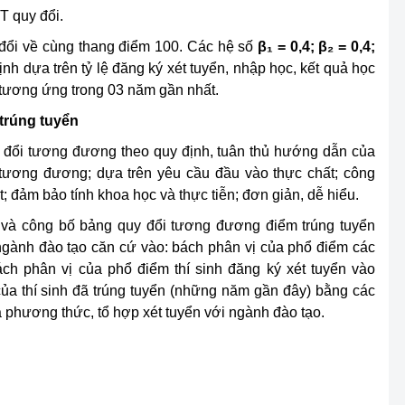
 quy đổi.
ổi về cùng thang điểm 100. Các hệ số
β₁ = 0,4; β₂ = 0,4;
h dựa trên tỷ lệ đăng ký xét tuyển, nhập học, kết quả học
 tương ứng trong 03 năm gần nhất.
trúng tuyển
 đổi tương đương theo quy định, tuân thủ hướng dẫn của
tương đương; dựa trên yêu cầu đầu vào thực chất; công
; đảm bảo tính khoa học và thực tiễn; đơn giản, dễ hiểu.
và công bố bảng quy đổi tương đương điểm trúng tuyển
ngành đào tạo căn cứ vào: bách phân vị của phổ điểm các
ách phân vị của phổ điểm thí sinh đăng ký xét tuyển vào
của thí sinh đã trúng tuyển (những năm gần đây) bằng các
phương thức, tổ hợp xét tuyển với ngành đào tạo.