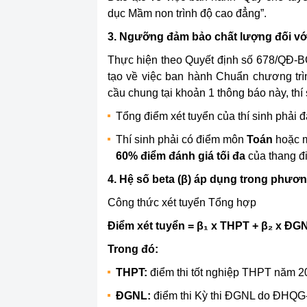
dục Mầm non trình độ cao đẳng”.
3. Ngưỡng đảm bảo chất lượng đối vớ
Thực hiện theo Quyết định số 678/QĐ-
tạo về việc ban hành Chuẩn chương trìn
cầu chung tại khoản 1 thông báo này, thí 
Tổng điểm xét tuyển của thí sinh phải đ
Thí sinh phải có điểm môn
Toán
hoặc 
60% điểm đánh giá tối đa
của thang đ
4. Hệ số beta (β) áp dụng trong phươ
Công thức xét tuyển Tổng hợp
Điểm xét tuyển = β₁ x THPT + β₂ x ĐGN
Trong đó:
THPT:
điểm thi tốt nghiệp THPT năm 2
ĐGNL:
điểm thi Kỳ thi ĐGNL do ĐHQG-