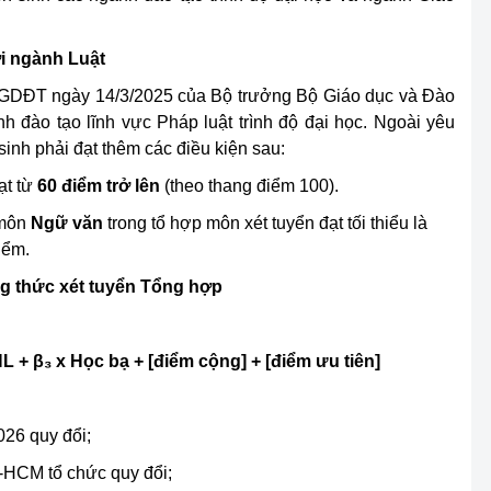
i ngành Luật
BGDĐT ngày 14/3/2025 của Bộ trưởng Bộ Giáo dục và Đào
h đào tạo lĩnh vực Pháp luật trình độ đại học. Ngoài yêu
sinh phải đạt thêm các điều kiện sau:
ạt từ
60 điểm trở lên
(theo thang điểm 100).
môn
Ngữ văn
trong tổ hợp môn xét tuyển đạt tối thiểu là
iểm.
ng thức xét tuyển Tổng hợp
L + β₃ x Học bạ + [điểm cộng] + [điểm ưu tiên]
026 quy đổi;
HCM tổ chức quy đổi;