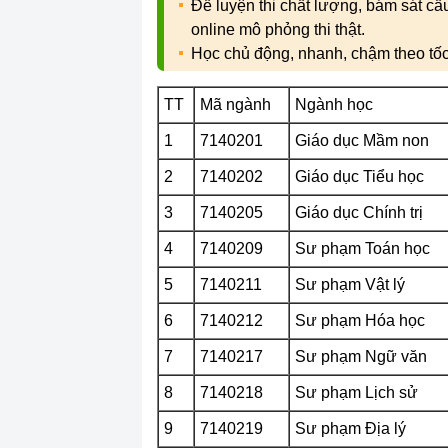
Đề luyện thi chất lượng, bám sát c
online mô phỏng thi thật.
Học chủ động, nhanh, chậm theo tố
TT
Mã ngành
Ngành học
1
7140201
Giáo dục Mầm non
2
7140202
Giáo dục Tiểu học
3
7140205
Giáo dục Chính trị
4
7140209
Sư phạm Toán học
5
7140211
Sư phạm Vật lý
6
7140212
Sư phạm Hóa học
7
7140217
Sư phạm Ngữ văn
8
7140218
Sư phạm Lịch sử
9
7140219
Sư phạm Địa lý