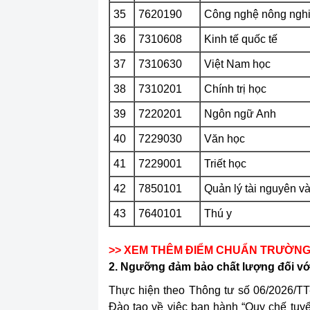
35
7620190
Công nghệ nông nghi
36
7310608
Kinh tế quốc tế
37
7310630
Việt Nam học
38
7310201
Chính trị học
39
7220201
Ngôn ngữ Anh
40
7229030
Văn học
41
7229001
Triết học
42
7850101
Quản lý tài nguyên v
43
7640101
Thú y
>> XEM THÊM ĐIỂM CHUẨN TRƯỜNG
2. Ngưỡng đảm bảo chất lượng đối với
Thực hiện theo Thông tư số 06/2026/T
Đào tạo về việc ban hành “Quy chế tuyể