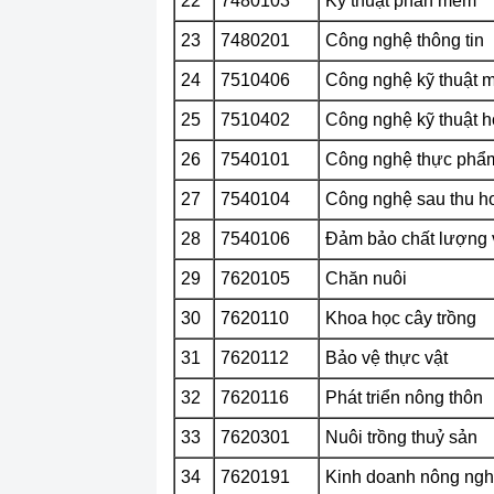
22
7480103
Kỹ thuật phần mềm
23
7480201
Công nghệ thông tin
24
7510406
Công nghệ kỹ thuật m
25
7510402
Công nghệ kỹ thuật 
26
7540101
Công nghệ thực phẩ
27
7540104
Công nghệ sau thu h
28
7540106
Đảm bảo chất lượng 
29
7620105
Chăn nuôi
30
7620110
Khoa học cây trồng
31
7620112
Bảo vệ thực vật
32
7620116
Phát triển nông thôn
33
7620301
Nuôi trồng thuỷ sản
34
7620191
Kinh doanh nông ngh