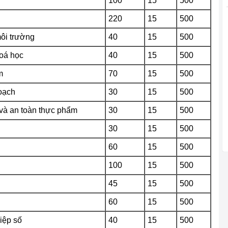
100
15
500
220
15
500
ôi trường
40
15
500
hoá học
40
15
500
m
70
15
500
oạch
30
15
500
và an toàn thực phẩm
30
15
500
30
15
500
60
15
500
100
15
500
45
15
500
60
15
500
iệp số
40
15
500