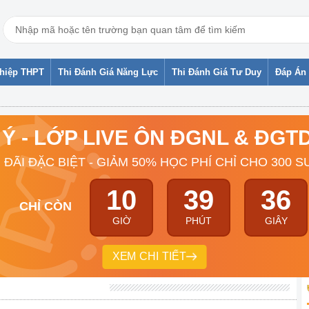
ghiệp THPT
Thi Đánh Giá Năng Lực
Thi Đánh Giá Tư Duy
Đáp Án 
 Ý - LỚP LIVE ÔN ĐGNL & ĐG
 ĐÃI ĐẶC BIỆT - GIẢM 50% HỌC PHÍ CHỈ CHO 300 S
10
39
35
CHỈ CÒN
GIỜ
PHÚT
GIÂY
XEM CHI TIẾT