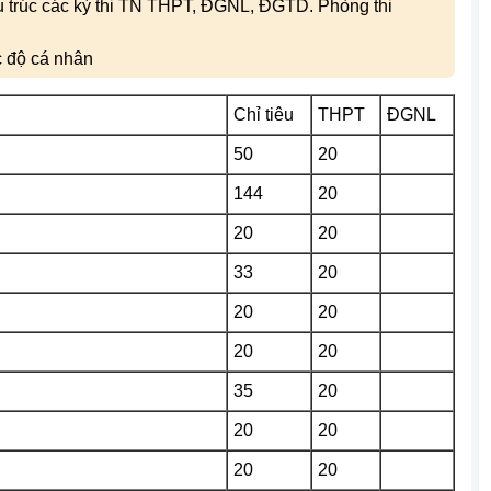
ấu trúc các kỳ thi TN THPT, ĐGNL, ĐGTD. Phòng thi
c độ cá nhân
Chỉ tiêu
THPT
ĐGNL
50
20
144
20
20
20
33
20
20
20
20
20
35
20
20
20
20
20