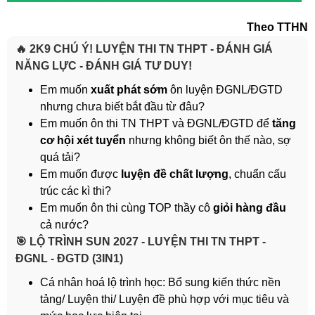
Theo TTHN
🔥 2K9 CHÚ Ý! LUYỆN THI TN THPT - ĐÁNH GIÁ
NĂNG LỰC - ĐÁNH GIÁ TƯ DUY!
Em muốn
xuất phát sớm
ôn luyện ĐGNL/ĐGTD
nhưng chưa biết bắt đầu từ đâu?
Em muốn ôn thi TN THPT và ĐGNL/ĐGTD để
tăng
cơ hội xét tuyển
nhưng không biết ôn thế nào, sợ
quá tải?
Em muốn được
luyện đề chất lượng
, chuẩn cấu
trúc các kì thi?
Em muốn ôn thi cùng TOP thầy cô
giỏi hàng đầu
cả nước?
️🎯 LỘ TRÌNH SUN 2027 - LUYỆN THI TN THPT -
ĐGNL - ĐGTD (3IN1)
Cá nhân hoá lộ trình học: Bổ sung kiến thức nền
tảng/ Luyện thi/ Luyện đề phù hợp với mục tiêu và