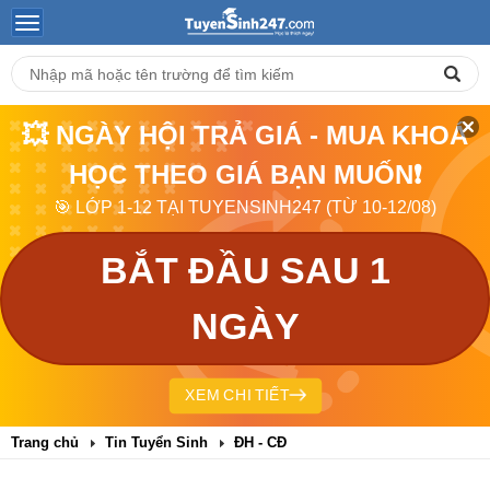
💥 NGÀY HỘI TRẢ GIÁ - MUA KHOÁ
HỌC THEO GIÁ BẠN MUỐN❗
🎯 LỚP 1-12 TẠI TUYENSINH247 (TỪ 10-12/08)
BẮT ĐẦU SAU 1
NGÀY
XEM CHI TIẾT
Trang chủ
Tin Tuyển Sinh
ĐH - CĐ