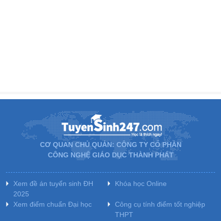
CƠ QUAN CHỦ QUẢN: CÔNG TY CỔ PHẦN
CÔNG NGHỆ GIÁO DỤC THÀNH PHÁT
Xem đề án tuyển sinh ĐH
Khóa học Online
2025
Xem điểm chuẩn Đại học
Công cụ tính điểm tốt nghiệp
THPT