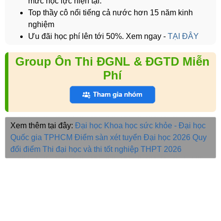
mức học lực hiện tại.
Top thầy cô nổi tiếng cả nước hơn 15 năm kinh
nghiệm
Ưu đãi học phí lên tới 50%. Xem ngay -
TẠI ĐÂY
Group Ôn Thi ĐGNL & ĐGTD Miễn
Phí
Xem thêm tại đây:
Đại học Khoa học sức khỏe - Đại học
Quốc gia TPHCM
Điểm sàn xét tuyển Đại học 2026
Quy
đổi điểm
Thi đại học và thi tốt nghiệp THPT 2026