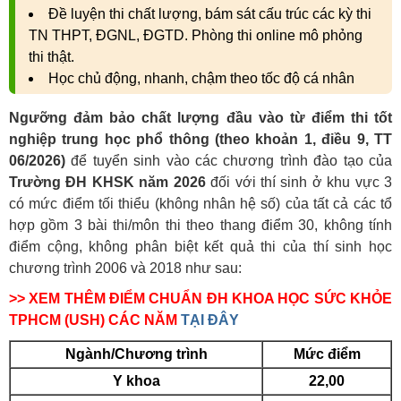
Đề luyện thi chất lượng, bám sát cấu trúc các kỳ thi
TN THPT, ĐGNL, ĐGTD. Phòng thi online mô phỏng
thi thật.
Học chủ động, nhanh, chậm theo tốc độ cá nhân
Ngưỡng đảm bảo chất lượng đầu vào từ điểm thi tốt
nghiệp trung học phổ thông (theo khoản 1, điều 9, TT
06/2026)
để tuyển sinh vào các chương trình đào tạo của
Trường ĐH KHSK năm 2026
đối với thí sinh ở khu vực 3
có mức điểm tối thiểu (không nhân hệ số) của tất cả các tổ
hợp gồm 3 bài thi/môn thi theo thang điểm 30, không tính
điểm cộng, không phân biệt kết quả thi của thí sinh học
chương trình 2006 và 2018 như sau:
>> XEM THÊM ĐIỂM CHUẨN ĐH KHOA HỌC SỨC KHỎE
TPHCM (USH) CÁC NĂM
TẠI ĐÂY
Ngành/Chương trình
Mức điểm
Y khoa
22,00