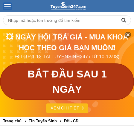
💥 NGÀY HỘI TRẢ GIÁ - MUA KHOÁ
HỌC THEO GIÁ BẠN MUỐN❗
🎯 LỚP 1-12 TẠI TUYENSINH247 (TỪ 10-12/08)
BẮT ĐẦU SAU 1
NGÀY
XEM CHI TIẾT
Trang chủ
Tin Tuyển Sinh
ĐH - CĐ