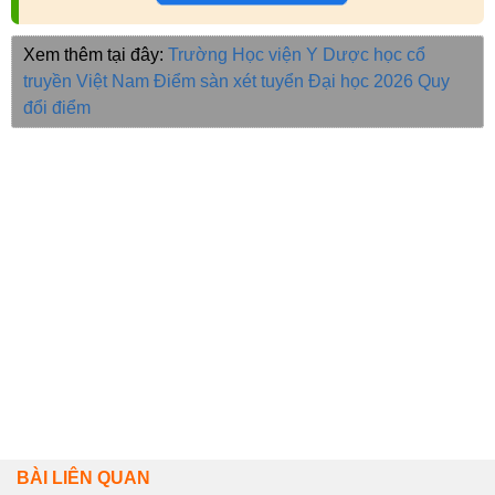
Xem thêm tại đây:
Trường Học viện Y Dược học cổ
truyền Việt Nam
Điểm sàn xét tuyển Đại học 2026
Quy
đổi điểm
BÀI LIÊN QUAN