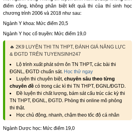
điểm cộng, không phân biệt kết quả thi của thí sinh học
chương trình 2006 và 2018 như sau:
Ngành Y khoa: Mức điểm 20,5
Ngành Y học cổ truyền: Mức điểm 19,0
🔥
2K9 LUYỆN THI TN THPT, ĐÁNH GIÁ NĂNG LỰC
& ĐGTD TRÊN TUYENSINH247
Lộ trình xuất phát sớm ôn TN THPT, các bài thi
ĐGNL, ĐGTD chuẩn sát.
Học thử ngay
Luyện thi chuyên biệt,
chuyên sâu theo từng
chuyên đề
có trong các kì thi TN THPT, ĐGNL/ĐGTD.
Đề luyện thi chất lượng, bám sát cấu trúc các kỳ thi
TN THPT, ĐGNL, ĐGTD. Phòng thi online mô phỏng
thi thật.
Học chủ động, nhanh, chậm theo tốc độ cá nhân
Ngành Dược học: Mức điểm 19,0