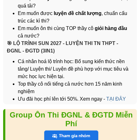
quá tải?
Em muốn được
luyện đề chất lượng
, chuẩn cấu
trúc các kì thi?
Em muốn ôn thi cùng TOP thầy cô
giỏi hàng đầu
cả nước?
️🎯 LỘ TRÌNH SUN 2027 - LUYỆN THI TN THPT -
ĐGNL - ĐGTD (3IN1)
Cá nhân hoá lộ trình học: Bổ sung kiến thức nền
tảng/ Luyện thi/ Luyện đề phù hợp với mục tiêu và
mức học lực hiện tại.
Top thầy cô nổi tiếng cả nước hơn 15 năm kinh
nghiệm
Ưu đãi học phí lên tới 50%. Xem ngay -
TẠI ĐÂY
Group Ôn Thi ĐGNL & ĐGTD Miễn
Phí