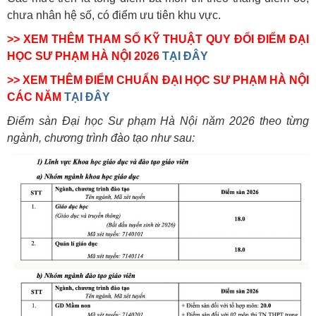
chưa nhân hệ số, có điểm ưu tiên khu vực.
>> XEM THÊM THAM SỐ KỸ THUẬT QUY ĐỔI ĐIỂM ĐẠI
HỌC SƯ PHẠM HÀ NỘI 2026
TẠI ĐÂY
>> XEM THÊM ĐIỂM CHUẨN ĐẠI HỌC SƯ PHẠM HÀ NỘI
CÁC NĂM
TẠI ĐÂY
Điểm sàn Đại học Sư phạm Hà Nội năm 2026 theo từng
ngành, chương trình đào tạo như sau: