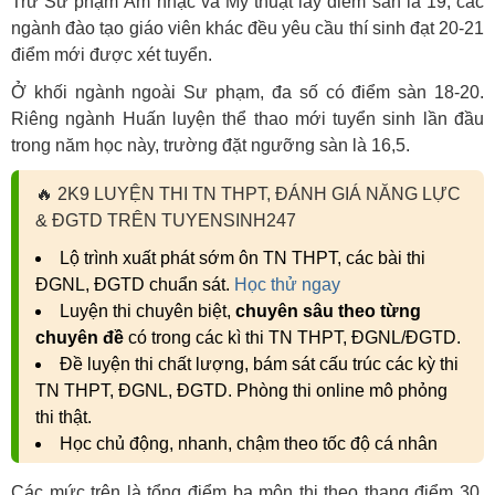
Trừ Sư phạm Âm nhạc và Mỹ thuật lấy điểm sàn là 19, các
ngành đào tạo giáo viên khác đều yêu cầu thí sinh đạt 20-21
điểm mới được xét tuyển.
Ở khối ngành ngoài Sư phạm, đa số có điểm sàn 18-20.
Riêng ngành Huấn luyện thể thao mới tuyển sinh lần đầu
trong năm học này, trường đặt ngưỡng sàn là 16,5.
🔥
2K9 LUYỆN THI TN THPT, ĐÁNH GIÁ NĂNG LỰC
& ĐGTD TRÊN TUYENSINH247
Lộ trình xuất phát sớm ôn TN THPT, các bài thi
ĐGNL, ĐGTD chuẩn sát.
Học thử ngay
Luyện thi chuyên biệt,
chuyên sâu theo từng
chuyên đề
có trong các kì thi TN THPT, ĐGNL/ĐGTD.
Đề luyện thi chất lượng, bám sát cấu trúc các kỳ thi
TN THPT, ĐGNL, ĐGTD. Phòng thi online mô phỏng
thi thật.
Học chủ động, nhanh, chậm theo tốc độ cá nhân
Các mức trên là tổng điểm ba môn thi theo thang điểm 30,