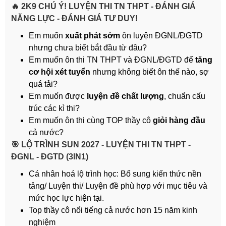
🔥 2K9 CHÚ Ý! LUYỆN THI TN THPT - ĐÁNH GIÁ
NĂNG LỰC - ĐÁNH GIÁ TƯ DUY!
Em muốn
xuất phát sớm
ôn luyện ĐGNL/ĐGTD
nhưng chưa biết bắt đầu từ đâu?
Em muốn ôn thi TN THPT và ĐGNL/ĐGTD để
tăng
cơ hội xét tuyển
nhưng không biết ôn thế nào, sợ
quá tải?
Em muốn được
luyện đề chất lượng
, chuẩn cấu
trúc các kì thi?
Em muốn ôn thi cùng TOP thầy cô
giỏi hàng đầu
cả nước?
️🎯 LỘ TRÌNH SUN 2027 - LUYỆN THI TN THPT -
ĐGNL - ĐGTD (3IN1)
Cá nhân hoá lộ trình học: Bổ sung kiến thức nền
tảng/ Luyện thi/ Luyện đề phù hợp với mục tiêu và
mức học lực hiện tại.
Top thầy cô nổi tiếng cả nước hơn 15 năm kinh
nghiệm