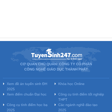
CƠ QUAN CHỦ QUẢN: CÔNG TY CỔ PHẦN
CÔNG NGHỆ GIÁO DỤC THÀNH PHÁT
Xem đề án tuyển sinh ĐH
Khóa học Online
2025
Xem điểm chuẩn Đại học
Công cụ tính điểm tốt nghiệp
THPT
Công cụ tính điểm học bạ
Các ngành nghề đào tạo
2025
2025