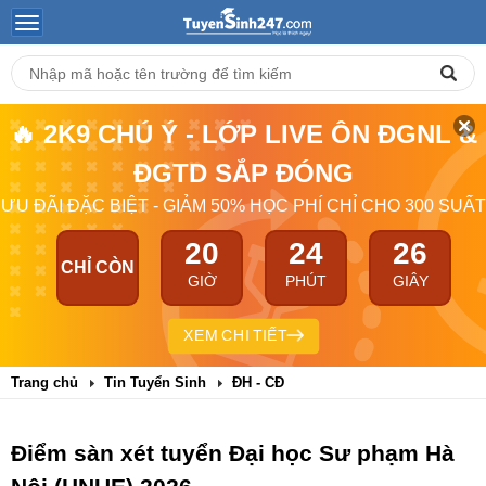
🔥 2K9 CHÚ Ý - LỚP LIVE ÔN ĐGNL &
ĐGTD SẮP ĐÓNG
ƯU ĐÃI ĐẶC BIỆT - GIẢM 50% HỌC PHÍ CHỈ CHO 300 SUẤT
20
24
26
CHỈ CÒN
GIỜ
PHÚT
GIÂY
XEM CHI TIẾT
Trang chủ
Tin Tuyển Sinh
ĐH - CĐ
Điểm sàn xét tuyển Đại học Sư phạm Hà