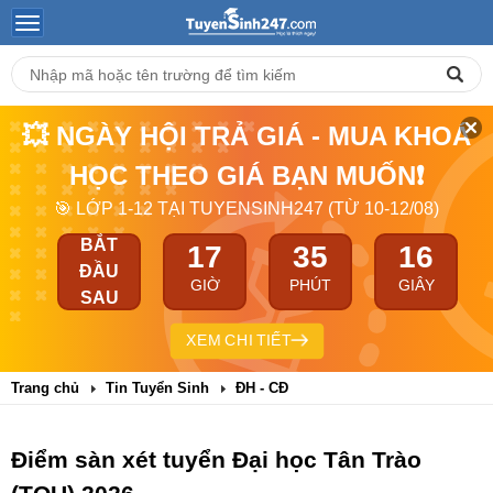
💥 NGÀY HỘI TRẢ GIÁ - MUA KHOÁ
HỌC THEO GIÁ BẠN MUỐN❗
🎯 LỚP 1-12 TẠI TUYENSINH247 (TỪ 10-12/08)
BẮT
17
35
16
ĐẦU
GIỜ
PHÚT
GIÂY
SAU
XEM CHI TIẾT
Trang chủ
Tin Tuyển Sinh
ĐH - CĐ
Điểm sàn xét tuyển Đại học Tân Trào