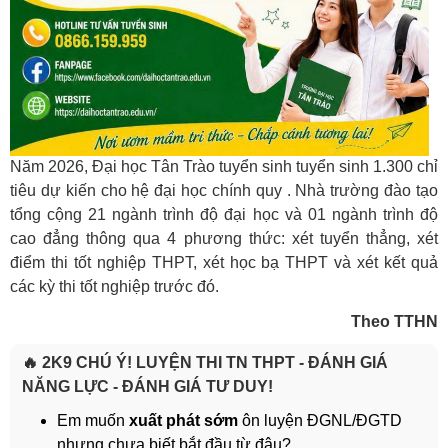
Năm 2026, Đại học Tân Trào tuyển sinh tuyển sinh
1.300 chỉ
tiêu
dự kiến cho hệ đại học chính quy
. Nhà trường đào tạo
tổng cộng 21 ngành trình độ đại học và 01 ngành trình độ
cao đẳng thông qua 4 phương thức: xét tuyển thẳng, xét
điểm thi tốt nghiệp THPT, xét học bạ THPT và xét kết quả
các kỳ thi tốt nghiệp trước đó.
Theo TTHN
🔥 2K9 CHÚ Ý! LUYỆN THI TN THPT - ĐÁNH GIÁ
NĂNG LỰC - ĐÁNH GIÁ TƯ DUY!
Em muốn
xuất phát sớm
ôn luyện ĐGNL/ĐGTD
nhưng chưa biết bắt đầu từ đâu?