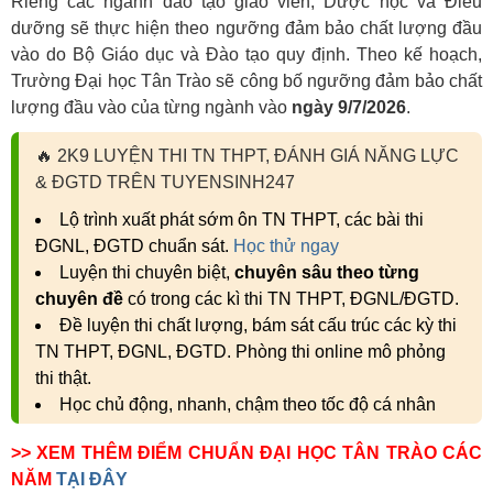
Riêng các ngành đào tạo giáo viên, Dược học và Điều
dưỡng sẽ thực hiện theo ngưỡng đảm bảo chất lượng đầu
vào do Bộ Giáo dục và Đào tạo quy định. Theo kế hoạch,
Trường Đại học Tân Trào sẽ công bố ngưỡng đảm bảo chất
lượng đầu vào của từng ngành vào
ngày 9/7/2026
.
🔥
2K9 LUYỆN THI TN THPT, ĐÁNH GIÁ NĂNG LỰC
& ĐGTD TRÊN TUYENSINH247
Lộ trình xuất phát sớm ôn TN THPT, các bài thi
ĐGNL, ĐGTD chuẩn sát.
Học thử ngay
Luyện thi chuyên biệt,
chuyên sâu theo từng
chuyên đề
có trong các kì thi TN THPT, ĐGNL/ĐGTD.
Đề luyện thi chất lượng, bám sát cấu trúc các kỳ thi
TN THPT, ĐGNL, ĐGTD. Phòng thi online mô phỏng
thi thật.
Học chủ động, nhanh, chậm theo tốc độ cá nhân
>> XEM THÊM ĐIỂM CHUẨN ĐẠI HỌC TÂN TRÀO CÁC
NĂM
TẠI ĐÂY