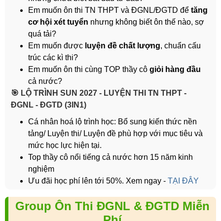
Em muốn ôn thi TN THPT và ĐGNL/ĐGTD để
tăng
cơ hội xét tuyển
nhưng không biết ôn thế nào, sợ
quá tải?
Em muốn được
luyện đề chất lượng
, chuẩn cấu
trúc các kì thi?
Em muốn ôn thi cùng TOP thầy cô
giỏi hàng đầu
cả nước?
️🎯 LỘ TRÌNH SUN 2027 - LUYỆN THI TN THPT -
ĐGNL - ĐGTD (3IN1)
Cá nhân hoá lộ trình học: Bổ sung kiến thức nền
tảng/ Luyện thi/ Luyện đề phù hợp với mục tiêu và
mức học lực hiện tại.
Top thầy cô nổi tiếng cả nước hơn 15 năm kinh
nghiệm
Ưu đãi học phí lên tới 50%. Xem ngay -
TẠI ĐÂY
Group Ôn Thi ĐGNL & ĐGTD Miễn
Phí