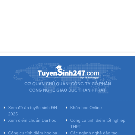
CƠ QUAN CHỦ QUẢN: CÔNG TY CỔ PHẦN
CÔNG NGHỆ GIÁO DỤC THÀNH PHÁT
Xem đề án tuyển sinh ĐH
Khóa học Online
2025
Xem điểm chuẩn Đại học
Công cụ tính điểm tốt nghiệp
THPT
Công cụ tính điểm học bạ
Các ngành nghề đào tạo