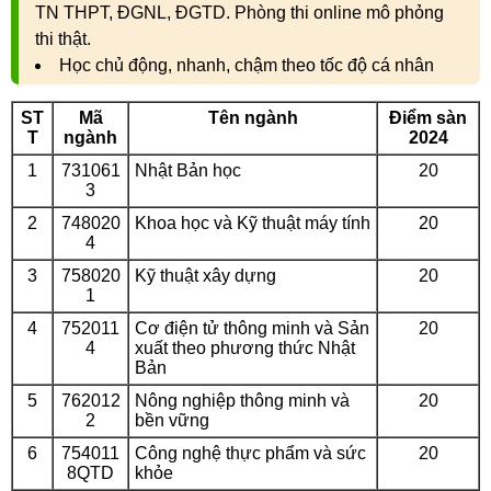
TN THPT, ĐGNL, ĐGTD. Phòng thi online mô phỏng
thi thật.
Học chủ động, nhanh, chậm theo tốc độ cá nhân
ST
Mã
Tên ngành
Điểm sàn
T
ngành
2024
1
731061
Nhật Bản học
20
3
2
748020
Khoa học và Kỹ thuật máy tính
20
4
3
758020
Kỹ thuật xây dựng
20
1
4
752011
Cơ điện tử thông minh và Sản
20
4
xuất theo phương thức Nhật
Bản
5
762012
Nông nghiệp thông minh và
20
2
bền vững
6
754011
Công nghệ thực phẩm và sức
20
8QTD
khỏe