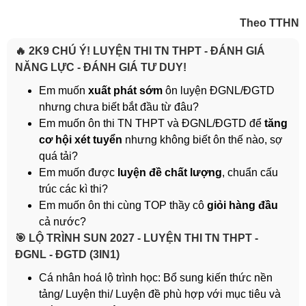
Theo TTHN
🔥 2K9 CHÚ Ý! LUYỆN THI TN THPT - ĐÁNH GIÁ
NĂNG LỰC - ĐÁNH GIÁ TƯ DUY!
Em muốn
xuất phát sớm
ôn luyện ĐGNL/ĐGTD
nhưng chưa biết bắt đầu từ đâu?
Em muốn ôn thi TN THPT và ĐGNL/ĐGTD để
tăng
cơ hội xét tuyển
nhưng không biết ôn thế nào, sợ
quá tải?
Em muốn được
luyện đề chất lượng
, chuẩn cấu
trúc các kì thi?
Em muốn ôn thi cùng TOP thầy cô
giỏi hàng đầu
cả nước?
️🎯 LỘ TRÌNH SUN 2027 - LUYỆN THI TN THPT -
ĐGNL - ĐGTD (3IN1)
Cá nhân hoá lộ trình học: Bổ sung kiến thức nền
tảng/ Luyện thi/ Luyện đề phù hợp với mục tiêu và