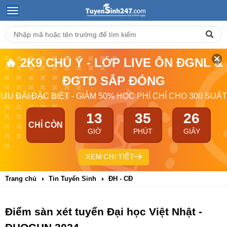
🔥 2K9 CHÚ Ý - LỚP LIVE ÔN ĐGNL &
ĐGTD SẮP ĐÓNG
ƯU ĐÃI ĐẶC BIỆT - GIẢM 50% HỌC PHÍ CHỈ CHO 300 SUẤT
13
35
25
CHỈ CÒN
GIỜ
PHÚT
GIÂY
XEM CHI TIẾT
Trang chủ
Tin Tuyển Sinh
ĐH - CĐ
Điểm sàn xét tuyển Đại học Việt Nhật -