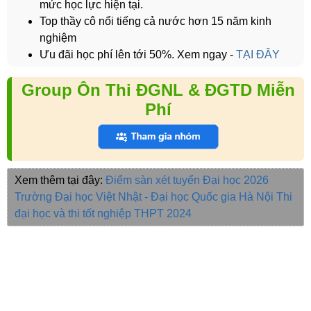
mức học lực hiện tại.
Top thầy cô nổi tiếng cả nước hơn 15 năm kinh
nghiệm
Ưu đãi học phí lên tới 50%. Xem ngay -
TẠI ĐÂY
Group Ôn Thi ĐGNL & ĐGTD Miễn
Phí
Xem thêm tại đây:
Điểm sàn xét tuyển Đại học 2026
Trường Đại học Việt Nhật - Đại học Quốc gia Hà Nội
Thi
đại học và thi tốt nghiệp THPT 2024