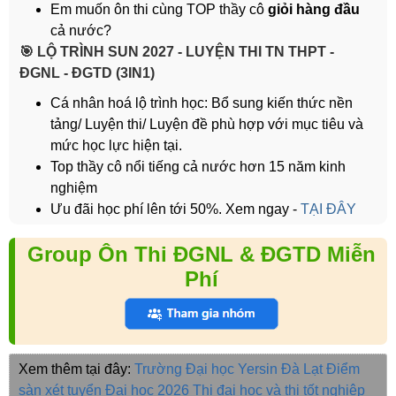
Em muốn ôn thi cùng TOP thầy cô
giỏi hàng đầu
cả nước?
️🎯 LỘ TRÌNH SUN 2027 - LUYỆN THI TN THPT -
ĐGNL - ĐGTD (3IN1)
Cá nhân hoá lộ trình học: Bổ sung kiến thức nền
tảng/ Luyện thi/ Luyện đề phù hợp với mục tiêu và
mức học lực hiện tại.
Top thầy cô nổi tiếng cả nước hơn 15 năm kinh
nghiệm
Ưu đãi học phí lên tới 50%. Xem ngay -
TẠI ĐÂY
Group Ôn Thi ĐGNL & ĐGTD Miễn
Phí
Xem thêm tại đây:
Trường Đại học Yersin Đà Lạt
Điểm
sàn xét tuyển Đại học 2026
Thi đại học và thi tốt nghiệp