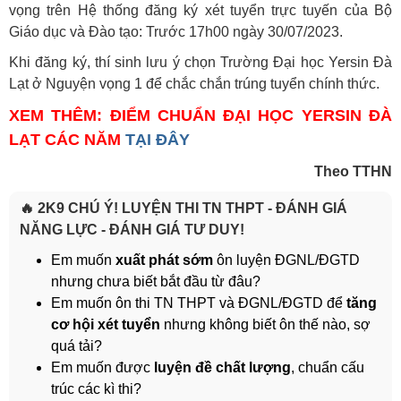
vọng trên Hệ thống đăng ký xét tuyển trực tuyến của Bộ
Giáo dục và Đào tạo: Trước 17h00 ngày 30/07/2023.
Khi đăng ký, thí sinh lưu ý chọn Trường Đại học Yersin Đà
Lạt ở Nguyện vọng 1 để chắc chắn trúng tuyển chính thức.
XEM THÊM: ĐIỂM CHUẨN ĐẠI HỌC YERSIN ĐÀ
LẠT CÁC NĂM
TẠI ĐÂY
Theo TTHN
🔥 2K9 CHÚ Ý! LUYỆN THI TN THPT - ĐÁNH GIÁ
NĂNG LỰC - ĐÁNH GIÁ TƯ DUY!
Em muốn
xuất phát sớm
ôn luyện ĐGNL/ĐGTD
nhưng chưa biết bắt đầu từ đâu?
Em muốn ôn thi TN THPT và ĐGNL/ĐGTD để
tăng
cơ hội xét tuyển
nhưng không biết ôn thế nào, sợ
quá tải?
Em muốn được
luyện đề chất lượng
, chuẩn cấu
trúc các kì thi?