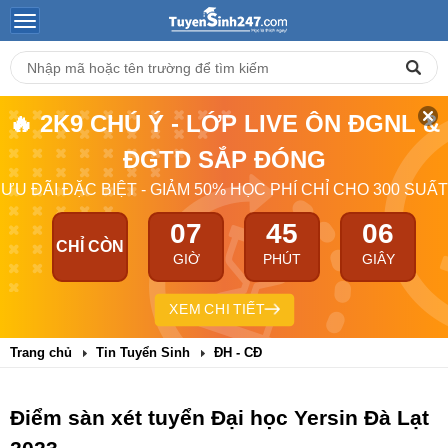
🔥 2K9 CHÚ Ý - LỚP LIVE ÔN ĐGNL &
ĐGTD SẮP ĐÓNG
ƯU ĐÃI ĐẶC BIỆT - GIẢM 50% HỌC PHÍ CHỈ CHO 300 SUẤT
07
45
06
CHỈ CÒN
GIỜ
PHÚT
GIÂY
XEM CHI TIẾT
Trang chủ
Tin Tuyển Sinh
ĐH - CĐ
Điểm sàn xét tuyển Đại học Yersin Đà Lạt