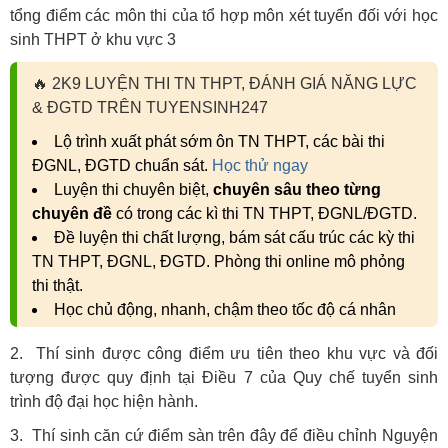
tổng điểm các môn thi của tổ hợp môn xét tuyển đối với học
sinh THPT ở khu vực 3
🔥
2K9 LUYỆN THI TN THPT, ĐÁNH GIÁ NĂNG LỰC
& ĐGTD TRÊN TUYENSINH247
Lộ trình xuất phát sớm ôn TN THPT, các bài thi
ĐGNL, ĐGTD chuẩn sát.
Học thử ngay
Luyện thi chuyên biệt,
chuyên sâu theo từng
chuyên đề
có trong các kì thi TN THPT, ĐGNL/ĐGTD.
Đề luyện thi chất lượng, bám sát cấu trúc các kỳ thi
TN THPT, ĐGNL, ĐGTD. Phòng thi online mô phỏng
thi thật.
Học chủ động, nhanh, chậm theo tốc độ cá nhân
2. Thí sinh được công điểm ưu tiên theo khu vực và đối
tượng được quy định tại Điều 7 của Quy chế tuyển sinh
trình độ đại học hiện hành.
3. Thí sinh căn cứ điểm sàn trên đây để điều chỉnh Nguyện