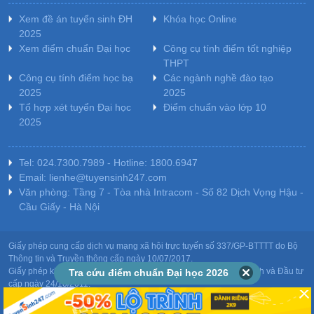
Xem đề án tuyển sinh ĐH
Khóa học Online
2025
Xem điểm chuẩn Đại học
Công cụ tính điểm tốt nghiệp
THPT
Công cụ tính điểm học bạ
Các ngành nghề đào tạo
2025
2025
Tổ hợp xét tuyển Đại học
Điểm chuẩn vào lớp 10
2025
Tel: 024.7300.7989 - Hotline: 1800.6947
Email: lienhe@tuyensinh247.com
Văn phòng: Tầng 7 - Tòa nhà Intracom - Số 82 Dịch Vọng Hậu -
Cầu Giấy - Hà Nội
Giấy phép cung cấp dịch vụ mạng xã hội trực tuyến số 337/GP-BTTTT do Bộ
Thông tin và Truyền thông cấp ngày 10/07/2017.
Giấy phép kinh doanh giáo dục: MST-0106478082 do Sở Kế hoạch và Đầu tư
Tra cứu điểm chuẩn Đại học 2026
cấp ngày 24/10/2011.
Chịu trách nhiệm nội dung: Phạm Đức Tuệ.