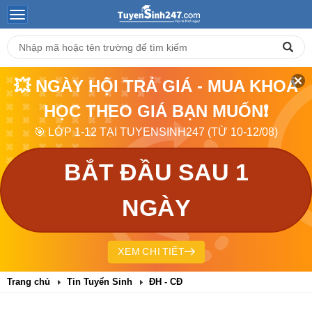
💥 NGÀY HỘI TRẢ GIÁ - MUA KHOÁ
HỌC THEO GIÁ BẠN MUỐN❗
🎯 LỚP 1-12 TẠI TUYENSINH247 (TỪ 10-12/08)
BẮT ĐẦU SAU 1
NGÀY
XEM CHI TIẾT
Trang chủ
Tin Tuyển Sinh
ĐH - CĐ