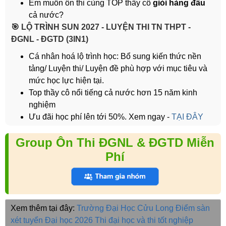
Em muốn ôn thi cùng TOP thầy cô
giỏi hàng đầu
cả nước?
️🎯 LỘ TRÌNH SUN 2027 - LUYỆN THI TN THPT -
ĐGNL - ĐGTD (3IN1)
Cá nhân hoá lộ trình học: Bổ sung kiến thức nền
tảng/ Luyện thi/ Luyện đề phù hợp với mục tiêu và
mức học lực hiện tại.
Top thầy cô nổi tiếng cả nước hơn 15 năm kinh
nghiệm
Ưu đãi học phí lên tới 50%. Xem ngay -
TẠI ĐÂY
Group Ôn Thi ĐGNL & ĐGTD Miễn
Phí
Xem thêm tại đây:
Trường Đại Học Cửu Long
Điểm sàn
xét tuyển Đại học 2026
Thi đại học và thi tốt nghiệp