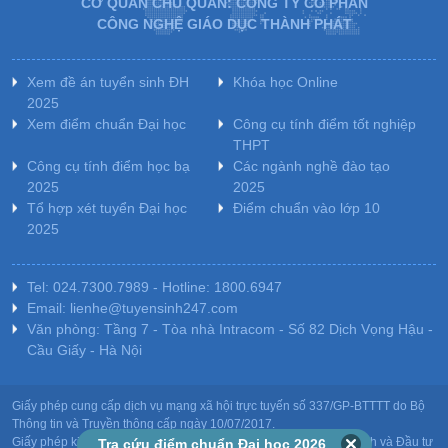
CƠ QUAN CHỦ QUẢN: CÔNG TY CỔ PHẦN
CÔNG NGHỆ GIÁO DỤC THÀNH PHÁT
Xem đề án tuyển sinh ĐH
Khóa học Online
2025
Xem điểm chuẩn Đại học
Công cụ tính điểm tốt nghiệp
THPT
Công cụ tính điểm học bạ
Các ngành nghề đào tạo
2025
2025
Tổ hợp xét tuyển Đại học
Điểm chuẩn vào lớp 10
2025
Tel: 024.7300.7989 - Hotline: 1800.6947
Email: lienhe@tuyensinh247.com
Văn phòng: Tầng 7 - Tòa nhà Intracom - Số 82 Dịch Vọng Hậu -
Cầu Giấy - Hà Nội
Giấy phép cung cấp dịch vụ mạng xã hội trực tuyến số 337/GP-BTTTT do Bộ
Thông tin và Truyền thông cấp ngày 10/07/2017.
Giấy phép kinh doanh giáo dục: MST-0106478082 do Sở Kế hoạch và Đầu tư
Tra cứu điểm chuẩn Đại học 2026