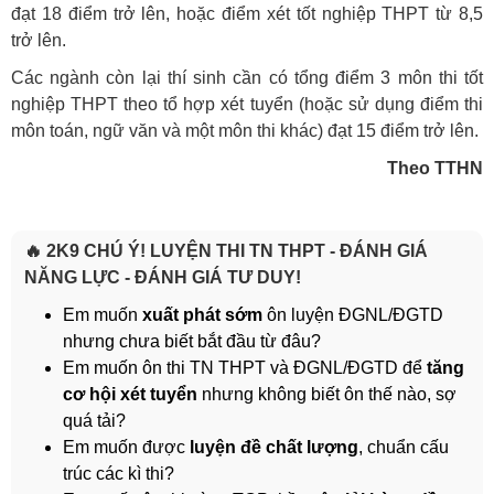
đạt 18 điểm trở lên, hoặc điểm xét tốt nghiệp THPT từ 8,5
trở lên.
Các ngành còn lại thí sinh cần có tổng điểm 3 môn thi tốt
nghiệp THPT theo tổ hợp xét tuyển (hoặc sử dụng điểm thi
môn toán, ngữ văn và một môn thi khác) đạt 15 điểm trở lên.
Theo TTHN
🔥 2K9 CHÚ Ý! LUYỆN THI TN THPT - ĐÁNH GIÁ
NĂNG LỰC - ĐÁNH GIÁ TƯ DUY!
Em muốn
xuất phát sớm
ôn luyện ĐGNL/ĐGTD
nhưng chưa biết bắt đầu từ đâu?
Em muốn ôn thi TN THPT và ĐGNL/ĐGTD để
tăng
cơ hội xét tuyển
nhưng không biết ôn thế nào, sợ
quá tải?
Em muốn được
luyện đề chất lượng
, chuẩn cấu
trúc các kì thi?