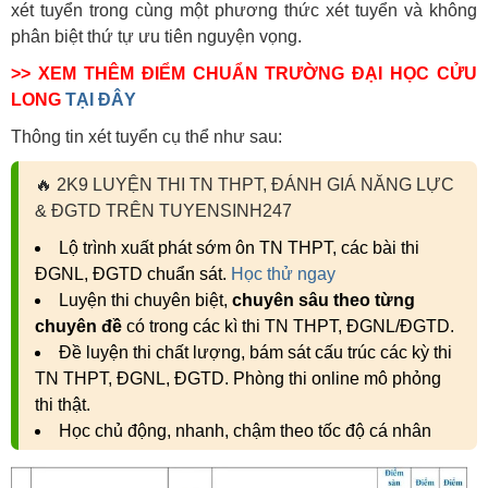
xét tuyển trong cùng một phương thức xét tuyển và không
phân biệt thứ tự ưu tiên nguyện vọng.
>> XEM THÊM ĐIỂM CHUẨN TRƯỜNG ĐẠI HỌC CỬU
LONG
TẠI ĐÂY
Thông tin xét tuyển cụ thể như sau:
🔥
2K9 LUYỆN THI TN THPT, ĐÁNH GIÁ NĂNG LỰC
& ĐGTD TRÊN TUYENSINH247
Lộ trình xuất phát sớm ôn TN THPT, các bài thi
ĐGNL, ĐGTD chuẩn sát.
Học thử ngay
Luyện thi chuyên biệt,
chuyên sâu theo từng
chuyên đề
có trong các kì thi TN THPT, ĐGNL/ĐGTD.
Đề luyện thi chất lượng, bám sát cấu trúc các kỳ thi
TN THPT, ĐGNL, ĐGTD. Phòng thi online mô phỏng
thi thật.
Học chủ động, nhanh, chậm theo tốc độ cá nhân