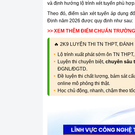
và định hướng lộ trình xét tuyển phù hợp
Theo đó, điểm sàn xét tuyển áp dụng đ
Định năm 2026 được quy định như sau:
>> XEM THÊM ĐIỂM CHUẨN TRƯỜNG 
🔥
2K9 LUYỆN THI TN THPT, ĐÁN
Lộ trình xuất phát sớm ôn TN THPT
Luyện thi chuyên biệt,
chuyên sâu 
ĐGNL/ĐGTD.
Đề luyện thi chất lượng, bám sát c
online mô phỏng thi thật.
Học chủ động, nhanh, chậm theo tố