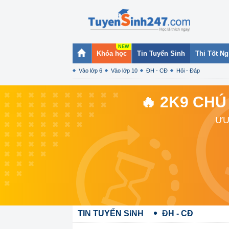
Khóa học
Tin Tuyển Sinh
Thi Tốt N
Vào lớp 6
Vào lớp 10
ĐH - CĐ
Hỏi - Đáp
🔥 2K9 CHÚ
ƯU
TIN TUYỂN SINH
ĐH - CĐ