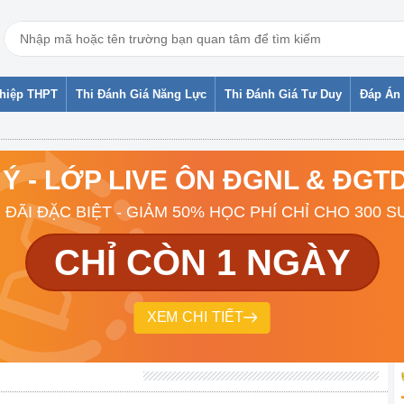
ghiệp THPT
Thi Đánh Giá Năng Lực
Thi Đánh Giá Tư Duy
Đáp Án 
 Ý - LỚP LIVE ÔN ĐGNL & ĐG
 ĐÃI ĐẶC BIỆT - GIẢM 50% HỌC PHÍ CHỈ CHO 300 S
CHỈ CÒN 1 NGÀY
XEM CHI TIẾT