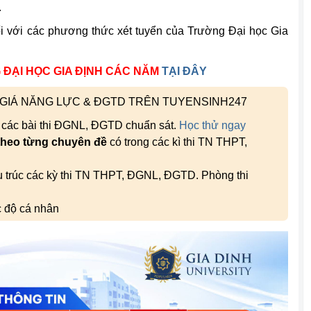
.
ối với các phương thức xét tuyển của Trường Đại học Gia
ĐẠI HỌC GIA ĐỊNH CÁC NĂM
TẠI ĐÂY
H GIÁ NĂNG LỰC & ĐGTD TRÊN TUYENSINH247
, các bài thi ĐGNL, ĐGTD chuẩn sát.
Học thử ngay
theo từng chuyên đề
có trong các kì thi TN THPT,
ấu trúc các kỳ thi TN THPT, ĐGNL, ĐGTD. Phòng thi
c độ cá nhân