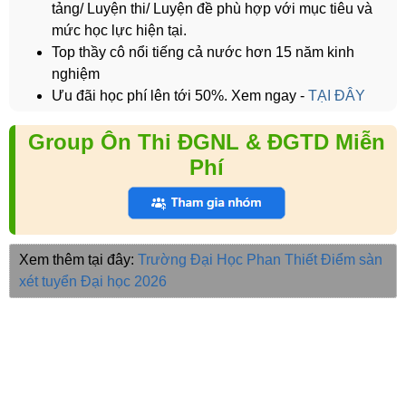
tảng/ Luyện thi/ Luyện đề phù hợp với mục tiêu và
mức học lực hiện tại.
Top thầy cô nổi tiếng cả nước hơn 15 năm kinh
nghiệm
Ưu đãi học phí lên tới 50%. Xem ngay -
TẠI ĐÂY
Group Ôn Thi ĐGNL & ĐGTD Miễn
Phí
Xem thêm tại đây:
Trường Đại Học Phan Thiết
Điểm sàn
xét tuyển Đại học 2026