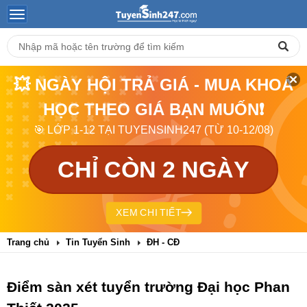
💥 NGÀY HỘI TRẢ GIÁ - MUA KHOÁ
HỌC THEO GIÁ BẠN MUỐN❗
🎯 LỚP 1-12 TẠI TUYENSINH247 (TỪ 10-12/08)
CHỈ CÒN 2 NGÀY
XEM CHI TIẾT
Trang chủ
Tin Tuyển Sinh
ĐH - CĐ
Điểm sàn xét tuyển trường Đại học Phan