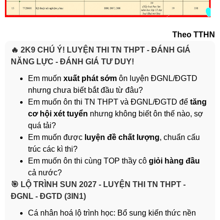
Theo TTHN
🔥 2K9 CHÚ Ý! LUYỆN THI TN THPT - ĐÁNH GIÁ
NĂNG LỰC - ĐÁNH GIÁ TƯ DUY!
Em muốn
xuất phát sớm
ôn luyện ĐGNL/ĐGTD
nhưng chưa biết bắt đầu từ đâu?
Em muốn ôn thi TN THPT và ĐGNL/ĐGTD để
tăng
cơ hội xét tuyển
nhưng không biết ôn thế nào, sợ
quá tải?
Em muốn được
luyện đề chất lượng
, chuẩn cấu
trúc các kì thi?
Em muốn ôn thi cùng TOP thầy cô
giỏi hàng đầu
cả nước?
️🎯 LỘ TRÌNH SUN 2027 - LUYỆN THI TN THPT -
ĐGNL - ĐGTD (3IN1)
Cá nhân hoá lộ trình học: Bổ sung kiến thức nền