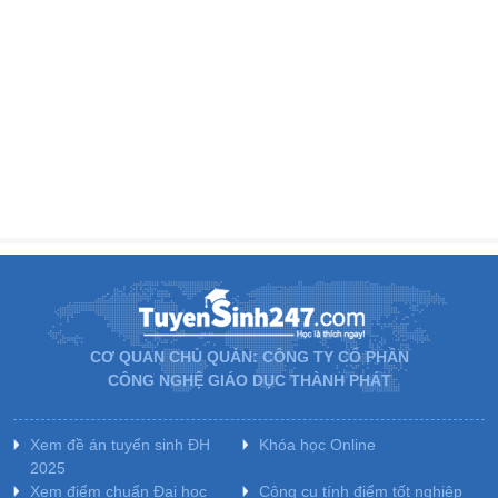
CƠ QUAN CHỦ QUẢN: CÔNG TY CỔ PHẦN
CÔNG NGHỆ GIÁO DỤC THÀNH PHÁT
Xem đề án tuyển sinh ĐH
Khóa học Online
2025
Xem điểm chuẩn Đại học
Công cụ tính điểm tốt nghiệp