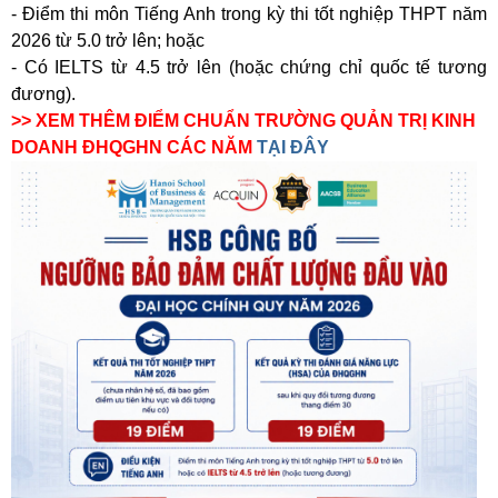
- Điểm thi môn Tiếng Anh trong kỳ thi tốt nghiệp THPT năm
2026 từ 5.0 trở lên; hoặc
- Có IELTS từ 4.5 trở lên (hoặc chứng chỉ quốc tế tương
đương).
>> XEM THÊM ĐIỂM CHUẨN TRƯỜNG QUẢN TRỊ KINH
DOANH ĐHQGHN CÁC NĂM
TẠI ĐÂY