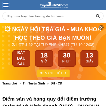
💥 NGÀY HỘI TRẢ GIÁ - MUA KHOÁ
HỌC THEO GIÁ BẠN MUỐN❗
🎯 LỚP 1-12 TẠI TUYENSINH247 (TỪ 10-12/08)
BẮT
18
30
13
ĐẦU
GIỜ
PHÚT
GIÂY
SAU
XEM CHI TIẾT
Trang chủ
Tin Tuyển Sinh
ĐH - CĐ
Điểm sàn và bảng quy đổi điểm trường