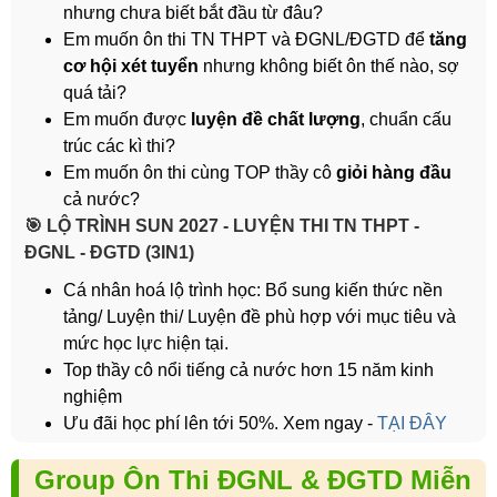
nhưng chưa biết bắt đầu từ đâu?
Em muốn ôn thi TN THPT và ĐGNL/ĐGTD để
tăng
cơ hội xét tuyển
nhưng không biết ôn thế nào, sợ
quá tải?
Em muốn được
luyện đề chất lượng
, chuẩn cấu
trúc các kì thi?
Em muốn ôn thi cùng TOP thầy cô
giỏi hàng đầu
cả nước?
️🎯 LỘ TRÌNH SUN 2027 - LUYỆN THI TN THPT -
ĐGNL - ĐGTD (3IN1)
Cá nhân hoá lộ trình học: Bổ sung kiến thức nền
tảng/ Luyện thi/ Luyện đề phù hợp với mục tiêu và
mức học lực hiện tại.
Top thầy cô nổi tiếng cả nước hơn 15 năm kinh
nghiệm
Ưu đãi học phí lên tới 50%. Xem ngay -
TẠI ĐÂY
Group Ôn Thi ĐGNL & ĐGTD Miễn