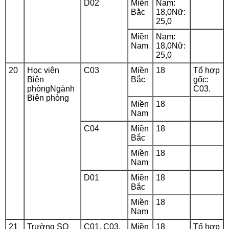
D02
Miền
Nam:
Bắc
18,0Nữ:
25,0
Miền
Nam:
Nam
18,0Nữ:
25,0
20
Học viện
C03
Miền
18
Tổ hợp
Biên
Bắc
gốc:
phòngNgành
C03.
Biên phòng
Miền
18
Nam
C04
Miền
18
Bắc
Miền
18
Nam
D01
Miền
18
Bắc
Miền
18
Nam
21
Trường SQ
C01, C03,
Miền
18
Tổ hợp