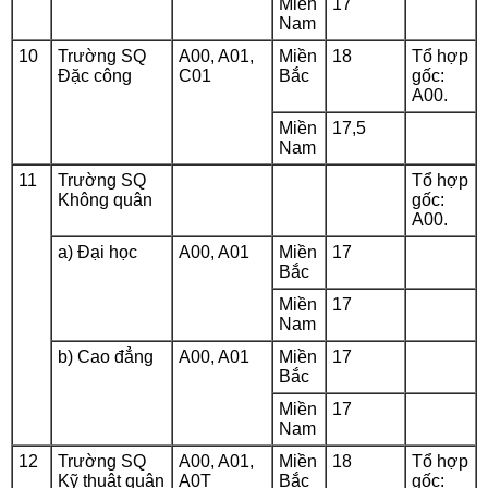
Miền
17
Nam
10
Trường SQ
A00, A01,
Miền
18
Tổ hợp
Đặc công
C01
Bắc
gốc:
A00.
Miền
17,5
Nam
11
Trường SQ
Tổ hợp
Không quân
gốc:
A00.
a) Đại học
A00, A01
Miền
17
Bắc
Miền
17
Nam
b) Cao đẳng
A00, A01
Miền
17
Bắc
Miền
17
Nam
12
Trường SQ
A00, A01,
Miền
18
Tổ hợp
Kỹ thuật quân
A0T
Bắc
gốc: