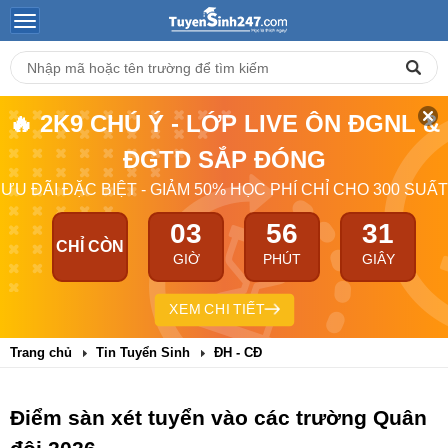
🔥 2K9 CHÚ Ý - LỚP LIVE ÔN ĐGNL &
ĐGTD SẮP ĐÓNG
ƯU ĐÃI ĐẶC BIỆT - GIẢM 50% HỌC PHÍ CHỈ CHO 300 SUẤT
03
56
30
CHỈ CÒN
GIỜ
PHÚT
GIÂY
XEM CHI TIẾT
Trang chủ
Tin Tuyển Sinh
ĐH - CĐ
Điểm sàn xét tuyển vào các trường Quân