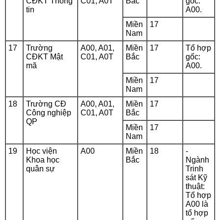
CĐKT Thông
C01, A0T
Bắc
gốc:
tin
A00.
Miền
17
Nam
17
Trường
A00, A01,
Miền
17
Tổ hợp
CĐKT Mật
C01, A0T
Bắc
gốc:
mã
A00.
Miền
17
Nam
18
Trường CĐ
A00, A01,
Miền
17
Công nghiệp
C01, A0T
Bắc
QP
Miền
17
Nam
19
Học viện
A00
Miền
18
-
Khoa học
Bắc
Ngành
quân sự
Trinh
sát Kỹ
thuật:
Tổ hợp
A00 là
tổ hợp