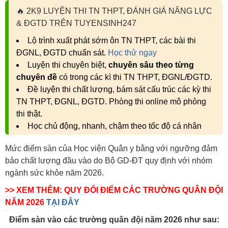
🔥
2K9 LUYỆN THI TN THPT, ĐÁNH GIÁ NĂNG LỰC
& ĐGTD TRÊN TUYENSINH247
Lộ trình xuất phát sớm ôn TN THPT, các bài thi
ĐGNL, ĐGTD chuẩn sát.
Học thử ngay
Luyện thi chuyên biệt,
chuyên sâu theo từng
chuyên đề
có trong các kì thi TN THPT, ĐGNL/ĐGTD.
Đề luyện thi chất lượng, bám sát cấu trúc các kỳ thi
TN THPT, ĐGNL, ĐGTD. Phòng thi online mô phỏng
thi thật.
Học chủ động, nhanh, chậm theo tốc độ cá nhân
Mức điểm sàn của Học viện Quân y bằng với ngưỡng đảm
bảo chất lượng đầu vào do Bộ GD-ĐT quy định với nhóm
ngành sức khỏe năm 2026.
>> XEM THÊM: QUY ĐỔI ĐIỂM CÁC TRƯỜNG QUÂN ĐỘI
NĂM 2026
TẠI ĐÂY
Điểm sàn vào các trường quân đội năm 2026 như sau: