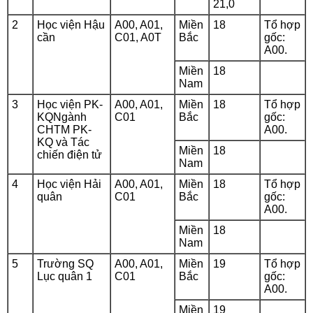
21,0
2
Học viện Hậu
A00, A01,
Miền
18
Tổ hợp
cần
C01, A0T
Bắc
gốc:
A00.
Miền
18
Nam
3
Học viện PK-
A00, A01,
Miền
18
Tổ hợp
KQNgành
C01
Bắc
gốc:
CHTM PK-
A00.
KQ và Tác
Miền
18
chiến điện tử
Nam
4
Học viện Hải
A00, A01,
Miền
18
Tổ hợp
quân
C01
Bắc
gốc:
A00.
Miền
18
Nam
5
Trường SQ
A00, A01,
Miền
19
Tổ hợp
Lục quân 1
C01
Bắc
gốc:
A00.
Miền
19