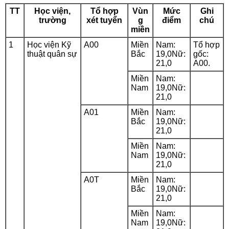
TT
Học viện,
Tổ hợp
Vùn
Mức
Ghi
trường
xét tuyển
g
điểm
chú
miền
1
Học viện Kỹ
A00
Miền
Nam:
Tổ hợp
thuật quân sự
Bắc
19,0Nữ:
gốc:
21,0
A00.
Miền
Nam:
Nam
19,0Nữ:
21,0
A01
Miền
Nam:
Bắc
19,0Nữ:
21,0
Miền
Nam:
Nam
19,0Nữ:
21,0
A0T
Miền
Nam:
Bắc
19,0Nữ:
21,0
Miền
Nam:
Nam
19,0Nữ: