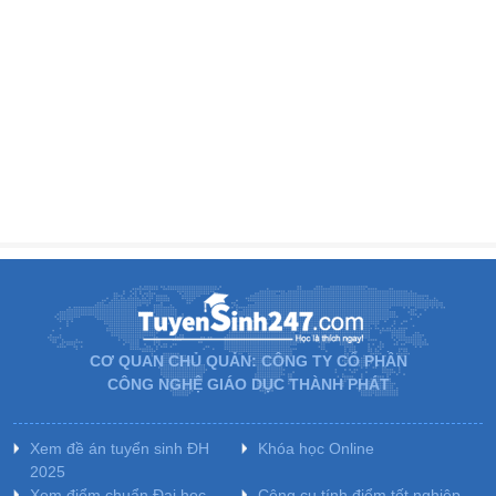
CƠ QUAN CHỦ QUẢN: CÔNG TY CỔ PHẦN
CÔNG NGHỆ GIÁO DỤC THÀNH PHÁT
Xem đề án tuyển sinh ĐH
Khóa học Online
2025
Xem điểm chuẩn Đại học
Công cụ tính điểm tốt nghiệp