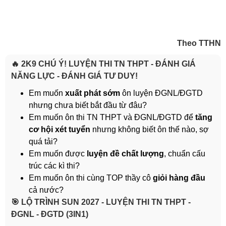
Theo TTHN
🔥 2K9 CHÚ Ý! LUYỆN THI TN THPT - ĐÁNH GIÁ
NĂNG LỰC - ĐÁNH GIÁ TƯ DUY!
Em muốn
xuất phát sớm
ôn luyện ĐGNL/ĐGTD
nhưng chưa biết bắt đầu từ đâu?
Em muốn ôn thi TN THPT và ĐGNL/ĐGTD để
tăng
cơ hội xét tuyển
nhưng không biết ôn thế nào, sợ
quá tải?
Em muốn được
luyện đề chất lượng
, chuẩn cấu
trúc các kì thi?
Em muốn ôn thi cùng TOP thầy cô
giỏi hàng đầu
cả nước?
️🎯 LỘ TRÌNH SUN 2027 - LUYỆN THI TN THPT -
ĐGNL - ĐGTD (3IN1)