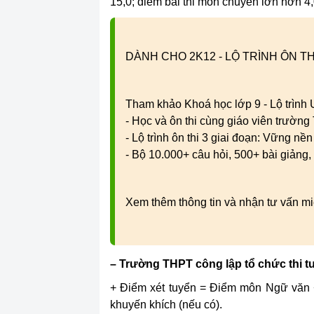
15,0; điểm bài thi môn chuyên lớn hơn 4,
DÀNH CHO 2K12 - LỘ TRÌNH ÔN TH
Tham khảo Khoá học lớp 9 - Lộ trình
- Học và ôn thi cùng giáo viên trườn
- Lộ trình ôn thi 3 giai đoạn: Vững nề
- Bộ 10.000+ câu hỏi, 500+ bài giảng, 
Xem thêm thông tin và nhận tư vấn mi
– Trường THPT công lập tổ chức thi t
+ Điểm xét tuyển = Điểm môn Ngữ văn 
khuyến khích (nếu có).