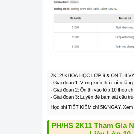
2K12! KHOÁ HỌC LỚP 9 & ÔN THI 
- Giai đoạn 1: Vững kiến thức nền tảng
- Giai đoạn 2: Ôn thi vào lớp 10 theo c
- Giai đoạn 3: Luyện đề bám sát cấu trú
Học phí TIẾT KIỆM chỉ 5K/NGÀY. Xem
PH/HS 2K11 Tham Gia N
Liệu Lớp 10 