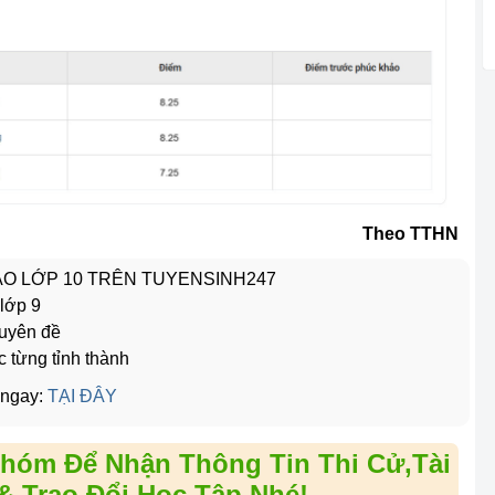
Theo TTHN
VÀO LỚP 10 TRÊN TUYENSINH247
 lớp 9
huyên đề
c từng tỉnh thành
 ngay:
TẠI ĐÂY
hóm Để Nhận Thông Tin Thi Cử,Tài
& Trao Đổi Học Tập Nhé!