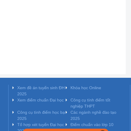
Xem đề án tuyển sinh ĐH
Khóa học Online
2025
Xem điểm chuẩn Đại học
Công cụ tính điểm tốt
nghiệp THPT
Công cụ tính điểm học bạ
Các ngành nghề đào tạo
2025
2025
Tổ hợp xét tuyển Đại học
Điểm chuẩn vào lớp 10
2025