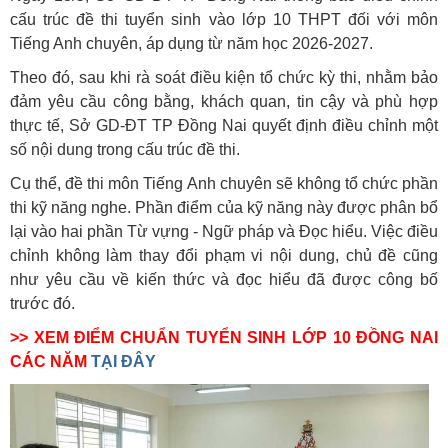
cấu trúc đề thi tuyển sinh vào lớp 10 THPT đối với môn
Tiếng Anh chuyên, áp dụng từ năm học 2026-2027.
Theo đó, sau khi rà soát điều kiện tổ chức kỳ thi, nhằm bảo
đảm yêu cầu công bằng, khách quan, tin cậy và phù hợp
thực tế, Sở GD-ĐT TP Đồng Nai quyết định điều chỉnh một
số nội dung trong cấu trúc đề thi.
Cụ thể, đề thi môn Tiếng Anh chuyên sẽ không tổ chức phần
thi kỹ năng nghe. Phần điểm của kỹ năng này được phân bổ
lại vào hai phần Từ vựng - Ngữ pháp và Đọc hiểu. Việc điều
chỉnh không làm thay đổi phạm vi nội dung, chủ đề cũng
như yêu cầu về kiến thức và đọc hiểu đã được công bố
trước đó.
>> XEM ĐIỂM CHUẨN TUYỂN SINH LỚP 10 ĐỒNG NAI
CÁC NĂM
TẠI ĐÂY