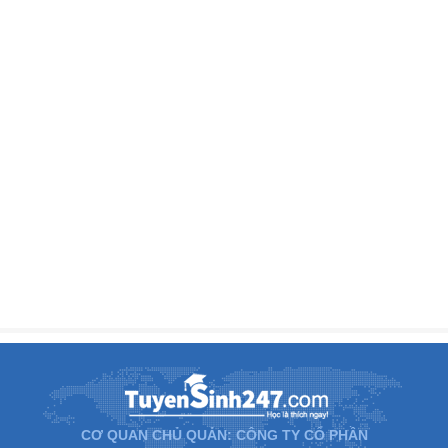
CƠ QUAN CHỦ QUẢN: CÔNG TY CỔ PHẦN