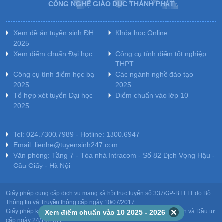
CÔNG NGHỆ GIÁO DỤC THÀNH PHÁT
Xem đề án tuyển sinh ĐH
Khóa học Online
2025
Xem điểm chuẩn Đại học
Công cụ tính điểm tốt nghiệp
THPT
Công cụ tính điểm học bạ
Các ngành nghề đào tạo
2025
2025
Tổ hợp xét tuyển Đại học
Điểm chuẩn vào lớp 10
2025
Tel: 024.7300.7989 - Hotline: 1800.6947
Email: lienhe@tuyensinh247.com
Văn phòng: Tầng 7 - Tòa nhà Intracom - Số 82 Dịch Vọng Hậu -
Cầu Giấy - Hà Nội
Giấy phép cung cấp dịch vụ mạng xã hội trực tuyến số 337/GP-BTTTT do Bộ
Thông tin và Truyền thông cấp ngày 10/07/2017.
Giấy phép kinh doanh giáo dục: MST-0106478082 do Sở Kế hoạch và Đầu tư
Xem điểm chuẩn vào 10 2025 - 2026
cấp ngày 24/10/2011.