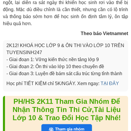
ngột, lại diễn ra sát ngày thi khiến học sinh rơi vào thế bị
động. Mặc dù điều chỉnh là cần thiết, nhưng cần có lộ trình
và thông báo sớm hơn để học sinh ổn định tâm lý, ôn tập
hiệu quả hơn.
Theo báo Vietnamnet
2K12! KHOÁ HỌC LỚP 9 & ÔN THI VÀO LỚP 10 TRÊN
TUYENSINH247
- Giai đoạn 1: Vững kiến thức nền tảng lớp 9
- Giai đoạn 2: Ôn thi vào lớp 10 theo chuyên đề
- Giai đoạn 3: Luyện đề bám sát cấu trúc từng tỉnh thành
Học phí TIẾT KIỆM chỉ 5K/NGÀY. Xem ngay:
TẠI ĐÂY
PH/HS 2K11 Tham Gia Nhóm Để
Nhận Thông Tin Thi Cử,Tài Liệu
Lớp 10 & Trao Đổi Học Tập Nhé!