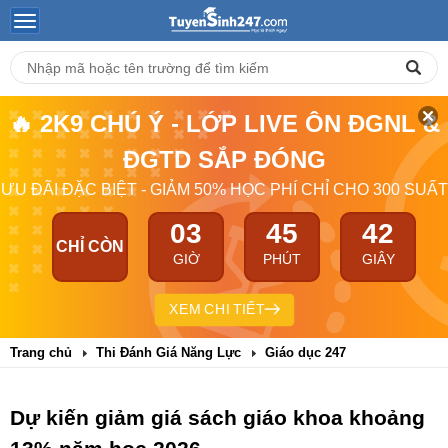
🔥 2K9 CHÚ Ý - LỚP LIVE ÔN ĐGNL &
ĐGTD SẮP ĐÓNG
ƯU ĐÃI ĐẶC BIỆT - GIẢM 50% HỌC PHÍ CHỈ CHO 300 SUẤT
03
45
41
CHỈ CÒN
GIỜ
PHÚT
GIÂY
XEM CHI TIẾT
Trang chủ
Thi Đánh Giá Năng Lực
Giáo dục 247
Dự kiến giảm giá sách giáo khoa khoảng