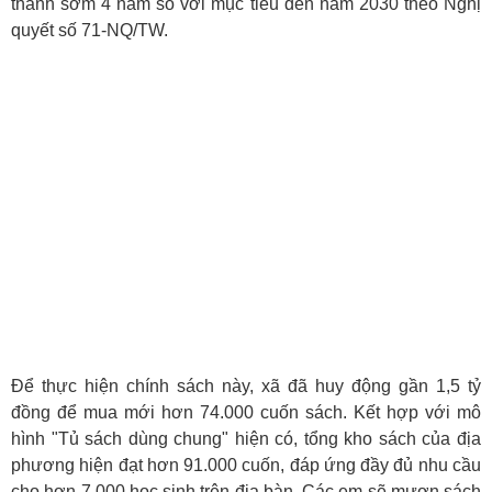
thành sớm 4 năm so với mục tiêu đến năm 2030 theo Nghị
quyết số 71-NQ/TW.
Để thực hiện chính sách này, xã đã huy động gần 1,5 tỷ
đồng để mua mới hơn 74.000 cuốn sách. Kết hợp với mô
hình "Tủ sách dùng chung" hiện có, tổng kho sách của địa
phương hiện đạt hơn 91.000 cuốn, đáp ứng đầy đủ nhu cầu
cho hơn 7.000 học sinh trên địa bàn. Các em sẽ mượn sách