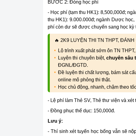
BƯỚC 2: Đóng học phí
- Học phí (tạm thu HK1): 8,500,000đ; ngàn
thu HK1): 9.000.000đ; ngành Dược học,
phí còn dư sẽ được chuyển sang học kỳ t
🔥
2K9 LUYỆN THI TN THPT, ĐÁN
Lộ trình xuất phát sớm ôn TN THPT
Luyện thi chuyên biệt,
chuyên sâu 
ĐGNL/ĐGTD.
Đề luyện thi chất lượng, bám sát c
online mô phỏng thi thật.
Học chủ động, nhanh, chậm theo tố
- Lệ phí làm Thẻ SV, Thẻ thư viện và xét
- Đồng phục thể dục: 150,000đ.
Lưu ý:
- Thí sinh xét tuyển học bổng vẫn sẽ nộ