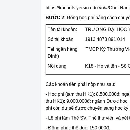
https://tracuuts.yersin.edu.vn/#/ChucN
BƯỚC 2:
Đóng học phí bằng cách chuyển
Tên tài khoản:
TRƯỜNG ĐẠI HỌC Y
Số tài khoản:
1913 4873 891 014
Tại ngân hàng:
TMCP Kỹ Thương Vi
Định)
Nội dung:
K18 - Họ và tên - Số
Các khoản tiền phải nộp như sau:
- Học phí (tạm thu HK1): 8,500,000đ; ngàn
thu HK1): 9.000.000đ; ngành Dược học,
phí còn dư sẽ được chuyển sang học kỳ t
- Lệ phí làm Thẻ SV, Thẻ thư viện và xét
- Đồng phục thể dục: 150,000đ.