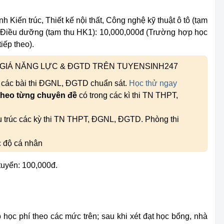
h Kiến trúc, Thiết kế nội thất, Công nghệ kỹ thuật ô tô (tạm
 Điều dưỡng (tạm thu HK1): 10,000,000đ (Trường hợp học
iếp theo).
H GIÁ NĂNG LỰC & ĐGTD TRÊN TUYENSINH247
, các bài thi ĐGNL, ĐGTD chuẩn sát.
Học thử ngay
theo từng chuyên đề
có trong các kì thi TN THPT,
ấu trúc các kỳ thi TN THPT, ĐGNL, ĐGTD. Phòng thi
c độ cá nhân
 tuyển: 100,000đ.
p học phí theo các mức trên; sau khi xét đạt học bổng, nhà