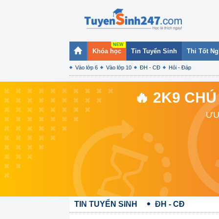
Khóa học
Tin Tuyển Sinh
Thi Tốt N
Vào lớp 6
Vào lớp 10
ĐH - CĐ
Hỏi - Đáp
🔥 2K9 CHÚ
ƯU
TIN TUYỂN SINH
ĐH - CĐ