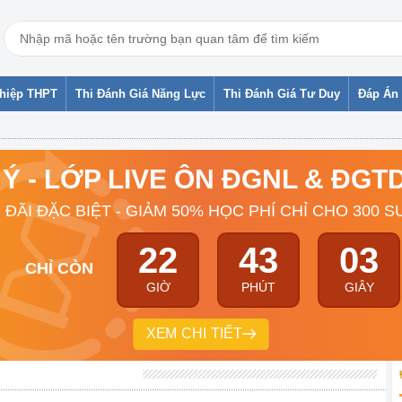
ghiệp THPT
Thi Đánh Giá Năng Lực
Thi Đánh Giá Tư Duy
Đáp Án 
 Ý - LỚP LIVE ÔN ĐGNL & ĐG
 ĐÃI ĐẶC BIỆT - GIẢM 50% HỌC PHÍ CHỈ CHO 300 S
22
43
02
CHỈ CÒN
GIỜ
PHÚT
GIÂY
XEM CHI TIẾT