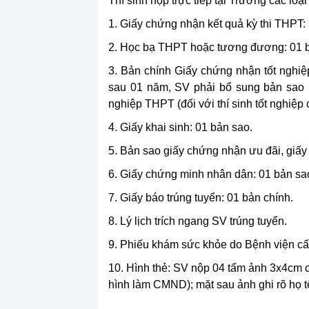
Thí sinh nộp trực tiếp tại Trường các loại
1. Giấy chứng nhận kết quả kỳ thi THPT:
2. Học bạ THPT hoặc tương đương: 01 b
3. Bản chính Giấy chứng nhận tốt nghiệp
sau 01 năm, SV phải bổ sung bản sao B
nghiệp THPT (đối với thí sinh tốt nghiệp
4. Giấy khai sinh: 01 bản sao.
5. Bản sao giấy chứng nhận ưu đãi, giấy 
6. Giấy chứng minh nhân dân: 01 bản sa
7. Giấy báo trúng tuyển: 01 bản chính.
8. Lý lịch trích ngang SV trúng tuyển.
9. Phiếu khám sức khỏe do Bệnh viện cấp
10. Hình thẻ: SV nộp 04 tấm ảnh 3x4cm c
hình làm CMND); mặt sau ảnh ghi rõ họ t