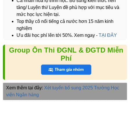
Cá nhân hoá lộ trình học: Bổ sung kiến thức nền
tảng/ Luyện thi/ Luyện đề phù hợp với mục tiêu và
mức học lực hiện tại.
Top thầy cô nổi tiếng cả nước hơn 15 năm kinh
nghiệm
Ưu đãi học phí lên tới 50%. Xem ngay -
TẠI ĐÂY
Group Ôn Thi ĐGNL & ĐGTD Miễn
Phí
Xem thêm tại đây:
Xét tuyển bổ sung 2025
Trường Học
viện Ngân hàng