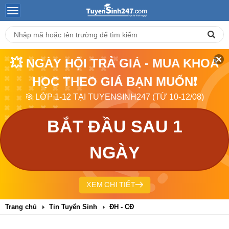
💥 NGÀY HỘI TRẢ GIÁ - MUA KHOÁ
HỌC THEO GIÁ BẠN MUỐN❗
🎯 LỚP 1-12 TẠI TUYENSINH247 (TỪ 10-12/08)
BẮT ĐẦU SAU 1
NGÀY
XEM CHI TIẾT
Trang chủ
Tin Tuyển Sinh
ĐH - CĐ