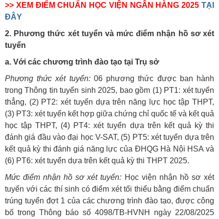
>> XEM ĐIỂM CHUẨN HỌC VIỆN NGÂN HÀNG 2025
TẠI
ĐÂY
2. Phương thức xét tuyển và mức điểm nhận hồ sơ xét
tuyển
a. Với các chương trình đào tạo tại Trụ sở
Phương thức xét tuyển:
06 phương thức được ban hành
trong Thông tin tuyển sinh 2025, bao gồm (1) PT1: xét tuyển
thẳng, (2) PT2: xét tuyển dựa trên năng lực học tập THPT,
(3) PT3: xét tuyển kết hợp giữa chứng chỉ quốc tế và kết quả
học tập THPT, (4) PT4: xét tuyển dựa trên kết quả kỳ thi
đánh giá đầu vào đại học V-SAT, (5) PT5: xét tuyển dựa trên
kết quả kỳ thi đánh giá năng lực của ĐHQG Hà Nội HSA và
(6) PT6: xét tuyển dựa trên kết quả kỳ thi THPT 2025.
Mức điểm nhận hồ sơ xét tuyển:
Học viện nhận hồ sơ xét
tuyển với các thí sinh có điểm xét tối thiểu bằng điểm chuẩn
trúng tuyển đợt 1 của các chương trình đào tạo, được công
bố trong Thông báo số 4098/TB-HVNH ngày 22/08/2025