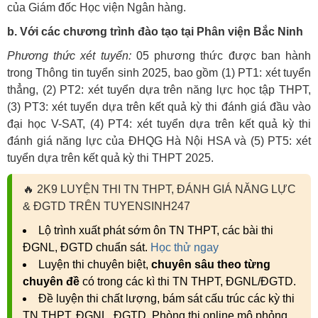
của Giám đốc Học viện Ngân hàng.
b. Với các chương trình đào tạo tại Phân viện Bắc Ninh
Phương thức xét tuyển:
05 phương thức được ban hành
trong Thông tin tuyển sinh 2025, bao gồm (1) PT1: xét tuyển
thẳng, (2) PT2: xét tuyển dựa trên năng lực học tập THPT,
(3) PT3: xét tuyển dựa trên kết quả kỳ thi đánh giá đầu vào
đại học V-SAT, (4) PT4: xét tuyển dựa trên kết quả kỳ thi
đánh giá năng lực của ĐHQG Hà Nội HSA và (5) PT5: xét
tuyển dựa trên kết quả kỳ thi THPT 2025.
🔥
2K9 LUYỆN THI TN THPT, ĐÁNH GIÁ NĂNG LỰC
& ĐGTD TRÊN TUYENSINH247
Lộ trình xuất phát sớm ôn TN THPT, các bài thi
ĐGNL, ĐGTD chuẩn sát.
Học thử ngay
Luyện thi chuyên biệt,
chuyên sâu theo từng
chuyên đề
có trong các kì thi TN THPT, ĐGNL/ĐGTD.
Đề luyện thi chất lượng, bám sát cấu trúc các kỳ thi
TN THPT, ĐGNL, ĐGTD. Phòng thi online mô phỏng