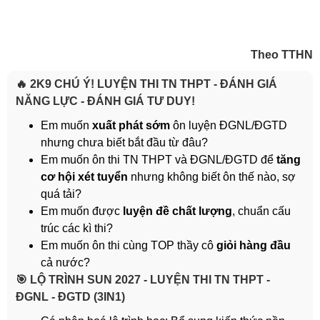
Theo TTHN
🔥 2K9 CHÚ Ý! LUYỆN THI TN THPT - ĐÁNH GIÁ
NĂNG LỰC - ĐÁNH GIÁ TƯ DUY!
Em muốn
xuất phát sớm
ôn luyện ĐGNL/ĐGTD
nhưng chưa biết bắt đầu từ đâu?
Em muốn ôn thi TN THPT và ĐGNL/ĐGTD để
tăng
cơ hội xét tuyển
nhưng không biết ôn thế nào, sợ
quá tải?
Em muốn được
luyện đề chất lượng
, chuẩn cấu
trúc các kì thi?
Em muốn ôn thi cùng TOP thầy cô
giỏi hàng đầu
cả nước?
️🎯 LỘ TRÌNH SUN 2027 - LUYỆN THI TN THPT -
ĐGNL - ĐGTD (3IN1)