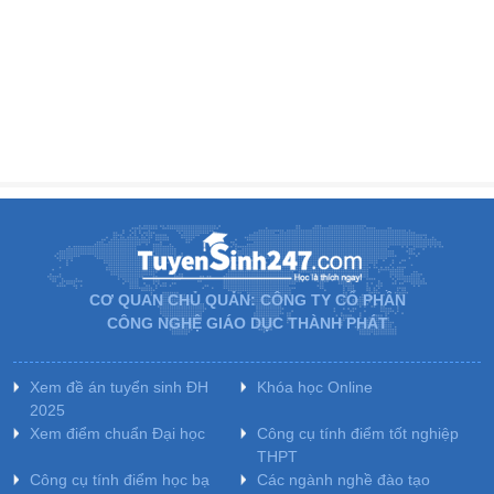
CƠ QUAN CHỦ QUẢN: CÔNG TY CỔ PHẦN
CÔNG NGHỆ GIÁO DỤC THÀNH PHÁT
Xem đề án tuyển sinh ĐH
Khóa học Online
2025
Xem điểm chuẩn Đại học
Công cụ tính điểm tốt nghiệp
THPT
Công cụ tính điểm học bạ
Các ngành nghề đào tạo