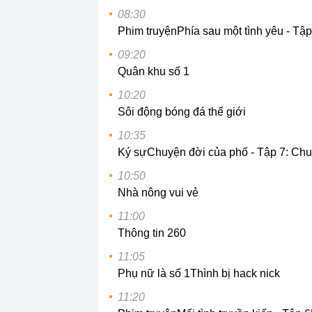
08:30
Phim truyện
Phía sau một tình yêu - Tậ
09:20
Quân khu số 1
10:20
Sôi động bóng đá thế giới
10:35
Ký sự
Chuyện đời của phố - Tập 7: Ch
10:50
Nhà nông vui vẻ
11:00
Thông tin 260
11:05
Phụ nữ là số 1
Thình bị hack nick
11:20