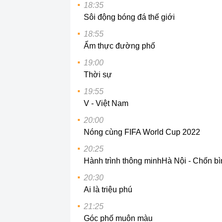
18:35
Sôi động bóng đá thế giới
18:55
Ẩm thực đường phố
19:00
Thời sự
19:55
V - Việt Nam
20:00
Nóng cùng FIFA World Cup 2022
20:25
Hành trình thông minh
Hà Nội - Chốn bì
20:30
Ai là triệu phú
21:25
Góc phố muôn màu