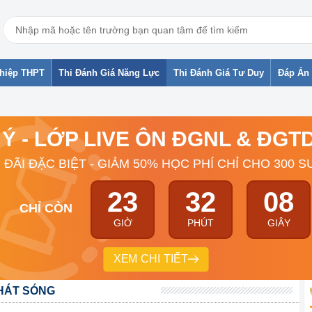
ghiệp THPT
Thi Đánh Giá Năng Lực
Thi Đánh Giá Tư Duy
Đáp Án 
 Ý - LỚP LIVE ÔN ĐGNL & ĐG
 ĐÃI ĐẶC BIỆT - GIẢM 50% HỌC PHÍ CHỈ CHO 300 S
23
32
07
CHỈ CÒN
GIỜ
PHÚT
GIÂY
XEM CHI TIẾT
PHÁT SÓNG