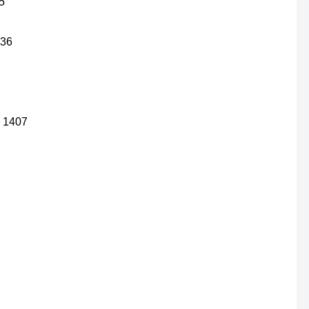
65
 36
p 1407