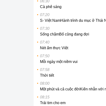
06:30
Cà phê sáng
07:20
S- Việt Nam
Hành trình du mục ở Thái
07:30
Sống chậm
Bố cũng đang đợi
07:40
Nét ẩm thực Việt
07:50
Mỗi ngày một niềm vui
07:58
Thời tiết
08:00
Một phút và cả cuộc đời
Kiên nhẫn với
08:15
Trái tim cho em