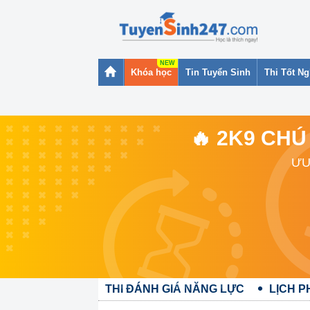
Khóa học
Tin Tuyển Sinh
Thi Tốt N
🔥 2K9 CHÚ
ƯU
THI ĐÁNH GIÁ NĂNG LỰC
LỊCH 