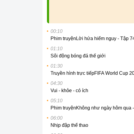
00:10
Phim truyện
Lời hứa hiểm nguy - Tập 7
01:10
Sôi động bóng đá thế giới
01:30
Truyền hình trực tiếp
FIFA World Cup 2
04:30
Vui - khỏe - có ích
05:10
Phim truyện
Không như ngày hôm qua -
06:00
Nhịp đập thể thao