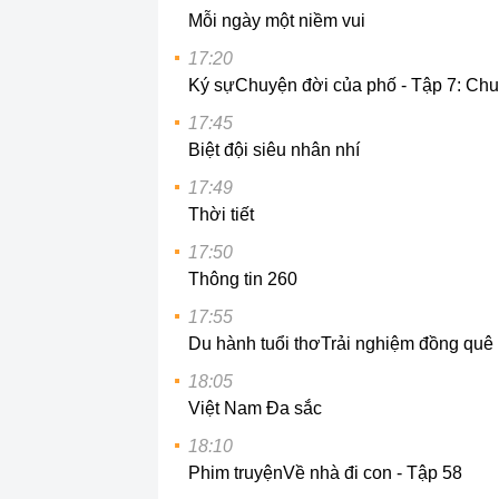
Mỗi ngày một niềm vui
17:20
Ký sự
Chuyện đời của phố - Tập 7: Ch
17:45
Biệt đội siêu nhân nhí
17:49
Thời tiết
17:50
Thông tin 260
17:55
Du hành tuổi thơ
Trải nghiệm đồng quê
18:05
Việt Nam Đa sắc
18:10
Phim truyện
Về nhà đi con - Tập 58