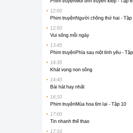
Phim truyện
Mối tình truyền kiếp - Tập 
12:00
Phim truyện
Người chồng thứ hai - Tập
12:50
Vui sống mỗi ngày
13:45
Phim truyện
Phía sau một tình yêu - Tậ
14:35
Khát vọng non sông
14:40
Bài hát hay nhất
16:10
Phim truyện
Mùa hoa tìm lại - Tập 10
17:00
Tin nhanh thể thao
17:10