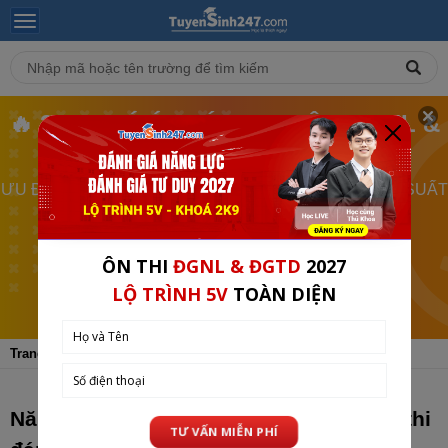
🔥 2K9 CHÚ Ý - LỚP LIVE ÔN ĐGNL &
ĐGTD SẮP ĐÓNG
ƯU ĐÃI ĐẶC BIỆT - GIẢM 50% HỌC PHÍ CHỈ CHO 300 SUẤT
CHỈ CÒN 1 NGÀY
XEM CHI TIẾT
Trang chủ
Tin Tuyển Sinh
ĐH - CĐ
Năm 2025, Bộ Công an đổi cấu trúc đề thi