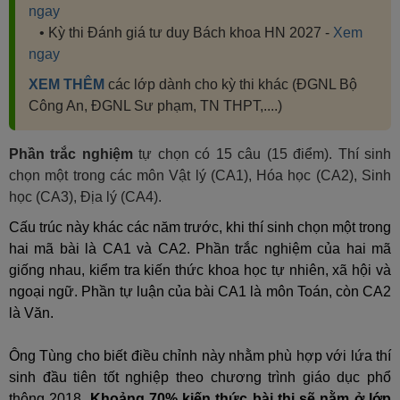
ngay
• Kỳ thi Đánh giá tư duy Bách khoa HN 2027 -
Xem
ngay
XEM THÊM
các lớp dành cho kỳ thi khác (ĐGNL Bộ
Công An, ĐGNL Sư phạm, TN THPT,....)
Phần trắc nghiệm
tự chọn có 15 câu (15 điểm). Thí sinh
chọn một trong các môn Vật lý (CA1), Hóa học (CA2), Sinh
học (CA3), Địa lý (CA4).
Cấu trúc này khác các năm trước, khi thí sinh chọn một trong
hai mã bài là CA1 và CA2. Phần trắc nghiệm của hai mã
giống nhau, kiểm tra kiến thức khoa học tự nhiên, xã hội và
ngoại ngữ. Phần tự luận của bài CA1 là môn Toán, còn CA2
là Văn.
Ông Tùng cho biết điều chỉnh này nhằm phù hợp với lứa thí
sinh đầu tiên tốt nghiệp theo chương trình giáo dục phổ
thông 2018.
Khoảng 70% kiến thức bài thi sẽ nằm ở lớp