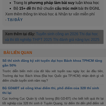
Trang bị
phương pháp làm bài suy
luận khoa học
Bộ
15+ đề
thi thử chuẩn
cấu trúc mới
bài thi ĐGNL
Xem thêm thông tin khoá học & Nhận tư vấn miễn phí
-
TẠI ĐÂY
Xem thêm tại đây:
Tuyển sinh công an 2026
Thi đại học
và thi tốt nghiệp THPT 2025
Thi đánh giá năng lực 2025
BÀI LIÊN QUAN
Số thí sinh đăng ký xét tuyển đại học Bách khoa TPHCM tăng
gần 50%
Trước diễn biến mới của dữ liệu xét tuyển sau ngày lọc ảo đầu tiên,
Trường đại học Bách khoa (Đại học Quốc gia TP.HCM) nhận định gì về
điểm chuẩn tuyển sinh năm nay?
Bộ GD&ĐT sẽ công khai điểm thi, phổ điểm của 328 thí sinh
thi lại
Cục trưởng Cục Quản lý chất lượng (Bộ GD-ĐT) cho biết kết quả thi lại
tốt nghiệp của 328 thí sinh ở Tuyên Quang, từ điểm thi đến phổ điểm sẽ