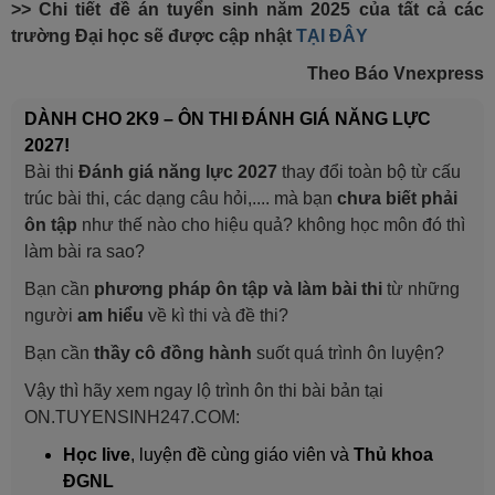
>> Chi tiết đề án tuyển sinh năm 2025 của tất cả các
trường Đại học sẽ được cập nhật
TẠI ĐÂY
Theo Báo Vnexpress
DÀNH CHO 2K9 – ÔN THI ĐÁNH GIÁ NĂNG LỰC
2027!
Bài thi
Đánh giá năng lực 2027
thay đổi toàn bộ từ cấu
trúc bài thi, các dạng câu hỏi,.... mà bạn
chưa biết phải
ôn tập
như thế nào cho hiệu quả? không học môn đó thì
làm bài ra sao?
Bạn cần
phương pháp ôn tập và làm bài thi
từ những
người
am hiểu
về kì thi và đề thi?
Bạn cần
thầy cô đồng hành
suốt quá trình ôn luyện?
Vậy thì hãy xem ngay lộ trình ôn thi bài bản tại
ON.TUYENSINH247.COM:
Học live
, luyện đề cùng giáo viên và
Thủ khoa
ĐGNL