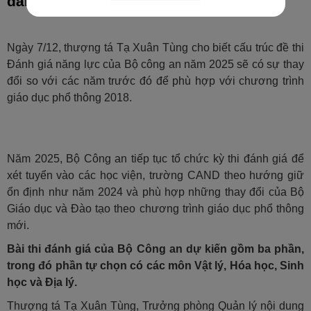
đánh giá năng lực
Ngày 7/12, thượng tá Tạ Xuân Tùng cho biết cấu trúc đề thi
Đánh giá năng lực của Bộ công an năm 2025 sẽ có sự thay
đổi so với các năm trước đó để phù hợp với chương trình
giáo dục phổ thông 2018.
Năm 2025, Bộ Công an tiếp tục tổ chức kỳ thi đánh giá để
xét tuyển vào các học viện, trường CAND theo hướng giữ
ổn định như năm 2024 và phù hợp những thay đổi của Bộ
Giáo dục và Đào tạo theo chương trình giáo dục phổ thông
mới.
Bài thi đánh giá của Bộ Công an dự kiến gồm ba phần,
trong đó phần tự chọn có các môn Vật lý, Hóa học, Sinh
học và Địa lý.
Thượng tá Tạ Xuân Tùng, Trưởng phòng Quản lý nội dung