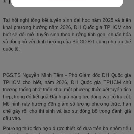
1 phương thức xét tuyển tích hợp
Tại hội nghị tổng kết tuyển sinh đại học năm 2025 và triển
khai phương hướng năm 2026, ĐH Quốc gia TPHCM cho
biết sẽ đổi mới tuyển sinh theo hướng tinh gọn, chuẩn hóa
và đồng bộ với định hướng của Bộ GD-ĐT cũng như xu thế
quốc tế.
PGS.TS Nguyễn Minh Tâm - Phó Giám đốc ĐH Quốc gia
TPHCM cho biết, năm 2026, ĐH Quốc gia TPHCM chủ
trương thống nhất triển khai một phương thức xét tuyển tích
hợp, trong đó kết quả Đánh giá năng lực đóng vai trò trụ cột.
Mô hình này hướng đến giảm số lượng phương thức, hạn
chế gây rối cho thí sinh và tạo sự đồng bộ trong đánh giá
đầu vào.
Phương thức tích hợp được thiết kế dựa trên ba nhóm tiêu