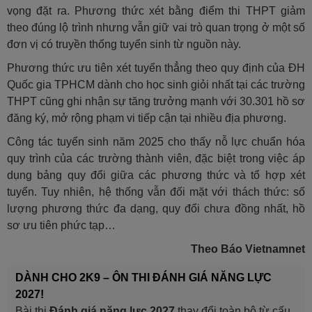
vọng đặt ra. Phương thức xét bằng điểm thi THPT giảm
theo đúng lộ trình nhưng vẫn giữ vai trò quan trọng ở một số
đơn vị có truyền thống tuyển sinh từ nguồn này.
Phương thức ưu tiên xét tuyển thẳng theo quy định của ĐH
Quốc gia TPHCM dành cho học sinh giỏi nhất tại các trường
THPT cũng ghi nhận sự tăng trưởng mạnh với 30.301 hồ sơ
đăng ký, mở rộng phạm vi tiếp cận tại nhiều địa phương.
Công tác tuyển sinh năm 2025 cho thấy nỗ lực chuẩn hóa
quy trình của các trường thành viên, đặc biệt trong việc áp
dụng bảng quy đổi giữa các phương thức và tổ hợp xét
tuyển. Tuy nhiên, hệ thống vẫn đối mặt với thách thức: số
lượng phương thức đa dạng, quy đổi chưa đồng nhất, hồ
sơ ưu tiên phức tạp…
Theo Báo Vietnamnet
DÀNH CHO 2K9 – ÔN THI ĐÁNH GIÁ NĂNG LỰC
2027!
Bài thi
Đánh giá năng lực 2027
thay đổi toàn bộ từ cấu