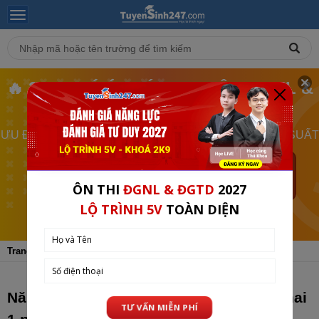
🔥 2K9 CHÚ Ý - LỚP LIVE ÔN ĐGNL &
ĐGTD SẮP ĐÓNG
ƯU ĐÃI ĐẶC BIỆT - GIẢM 50% HỌC PHÍ CHỈ CHO 300 SUẤT
21
50
05
CHỈ CÒN
GIỜ
PHÚT
GIÂY
XEM CHI TIẾT
Trang chủ
Tin Tuyển Sinh
ĐH - CĐ
Năm 2026, ĐH Quốc gia TPHCM triển khai