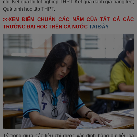
chí: Kết quả thi tốt nghiệp THPT; Kết quả đánh giá năng lực;
Quá trình học tập THPT.
>>XEM ĐIỂM CHUẨN CÁC NĂM CỦA TẤT CẢ CÁC
TRƯỜNG ĐẠI HỌC TRÊN CẢ NƯỚC
TẠI ĐÂY
Tỷ trọng giữa các tiêu chí được xác định bằng dữ liệu ba