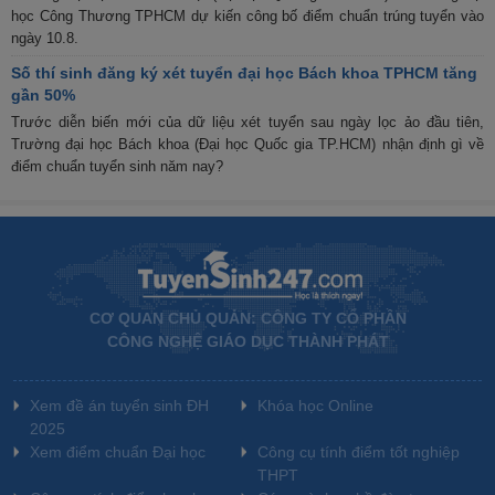
học Công Thương TPHCM dự kiến công bố điểm chuẩn trúng tuyển vào
ngày 10.8.
Số thí sinh đăng ký xét tuyển đại học Bách khoa TPHCM tăng
gần 50%
Trước diễn biến mới của dữ liệu xét tuyển sau ngày lọc ảo đầu tiên,
Trường đại học Bách khoa (Đại học Quốc gia TP.HCM) nhận định gì về
điểm chuẩn tuyển sinh năm nay?
CƠ QUAN CHỦ QUẢN: CÔNG TY CỔ PHẦN
CÔNG NGHỆ GIÁO DỤC THÀNH PHÁT
Xem đề án tuyển sinh ĐH
Khóa học Online
2025
Xem điểm chuẩn Đại học
Công cụ tính điểm tốt nghiệp
THPT