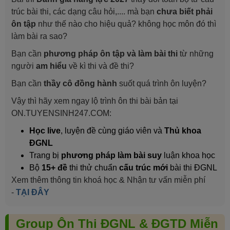
trúc bài thi, các dạng câu hỏi,.... mà bạn
chưa biết phải
ôn tập
như thế nào cho hiệu quả? không học môn đó thì
làm bài ra sao?
Bạn cần
phương pháp ôn tập và làm bài thi
từ những
người
am hiểu
về kì thi và đề thi?
Bạn cần
thầy cô đồng hành
suốt quá trình ôn luyện?
Vậy thì hãy xem ngay lộ trình ôn thi bài bản tại
ON.TUYENSINH247.COM:
Học live
, luyện đề cùng giáo viên và
Thủ khoa
ĐGNL
Trang bị
phương pháp làm bài suy
luận khoa học
Bộ
15+ đề
thi thử chuẩn
cấu trúc mới
bài thi ĐGNL
Xem thêm thông tin khoá học & Nhận tư vấn miễn phí
-
TẠI ĐÂY
Group Ôn Thi ĐGNL & ĐGTD Miễn