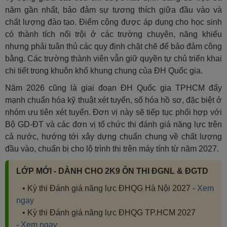
năm gần nhất, bảo đảm sự tương thích giữa đầu vào và
chất lượng đào tạo. Điểm cộng được áp dụng cho học sinh
có thành tích nổi trội ở các trường chuyên, năng khiếu
nhưng phải tuân thủ các quy định chặt chẽ để bảo đảm công
bằng. Các trường thành viên vẫn giữ quyền tự chủ triển khai
chi tiết trong khuôn khổ khung chung của ĐH Quốc gia.
Năm 2026 cũng là giai đoạn ĐH Quốc gia TPHCM đẩy
mạnh chuẩn hóa kỹ thuật xét tuyển, số hóa hồ sơ, đặc biệt ở
nhóm ưu tiên xét tuyển. Đơn vị này sẽ tiếp tục phối hợp với
Bộ GD-ĐT và các đơn vị tổ chức thi đánh giá năng lực trên
cả nước, hướng tới xây dựng chuẩn chung về chất lượng
đầu vào, chuẩn bị cho lộ trình thi trên máy tính từ năm 2027.
LỚP MỚI - DÀNH CHO 2K9 ÔN THI ĐGNL & ĐGTD
• Kỳ thi Đánh giá năng lực ĐHQG Hà Nội 2027 -
Xem
ngay
• Kỳ thi Đánh giá năng lực ĐHQG TP.HCM 2027
-
Xem ngay