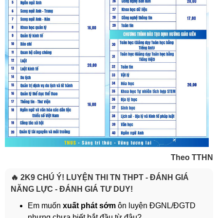
Theo TTHN
🔥 2K9 CHÚ Ý! LUYỆN THI TN THPT - ĐÁNH GIÁ
NĂNG LỰC - ĐÁNH GIÁ TƯ DUY!
Em muốn
xuất phát sớm
ôn luyện ĐGNL/ĐGTD
nhưng chưa biết bắt đầu từ đâu?