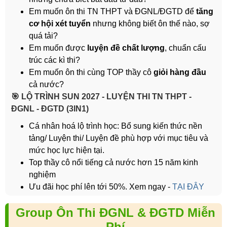
Em muốn ôn thi TN THPT và ĐGNL/ĐGTD để
tăng
cơ hội xét tuyển
nhưng không biết ôn thế nào, sợ
quá tải?
Em muốn được
luyện đề chất lượng
, chuẩn cấu
trúc các kì thi?
Em muốn ôn thi cùng TOP thầy cô
giỏi hàng đầu
cả nước?
️🎯 LỘ TRÌNH SUN 2027 - LUYỆN THI TN THPT -
ĐGNL - ĐGTD (3IN1)
Cá nhân hoá lộ trình học: Bổ sung kiến thức nền
tảng/ Luyện thi/ Luyện đề phù hợp với mục tiêu và
mức học lực hiện tại.
Top thầy cô nổi tiếng cả nước hơn 15 năm kinh
nghiệm
Ưu đãi học phí lên tới 50%. Xem ngay -
TẠI ĐÂY
Group Ôn Thi ĐGNL & ĐGTD Miễn
Phí