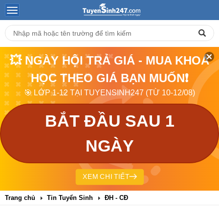
💥 NGÀY HỘI TRẢ GIÁ - MUA KHOÁ
HỌC THEO GIÁ BẠN MUỐN❗
🎯 LỚP 1-12 TẠI TUYENSINH247 (TỪ 10-12/08)
BẮT ĐẦU SAU 1
NGÀY
XEM CHI TIẾT
Trang chủ
Tin Tuyển Sinh
ĐH - CĐ