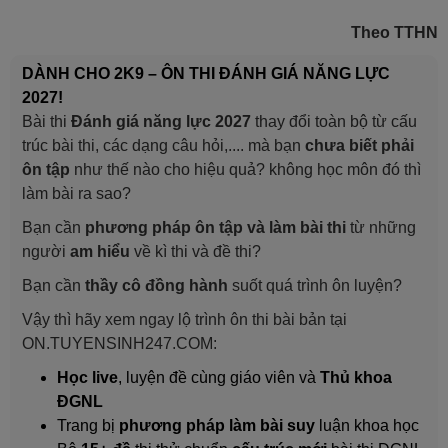
Theo TTHN
DÀNH CHO 2K9 – ÔN THI ĐÁNH GIÁ NĂNG LỰC
2027!
Bài thi
Đánh giá năng lực 2027
thay đổi toàn bộ từ cấu
trúc bài thi, các dạng câu hỏi,.... mà bạn
chưa biết phải
ôn tập
như thế nào cho hiệu quả? không học môn đó thì
làm bài ra sao?
Bạn cần
phương pháp ôn tập và làm bài thi
từ những
người
am hiểu
về kì thi và đề thi?
Bạn cần
thầy cô đồng hành
suốt quá trình ôn luyện?
Vậy thì hãy xem ngay lộ trình ôn thi bài bản tại
ON.TUYENSINH247.COM:
Học live
, luyện đề cùng giáo viên và
Thủ khoa
ĐGNL
Trang bị
phương pháp làm bài suy
luận khoa học