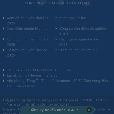
CÔNG NGHỆ GIÁO DỤC THÀNH PHÁT
Xem đề án tuyển sinh ĐH
Khóa học Online
2025
Xem điểm chuẩn Đại học
Công cụ tính điểm tốt nghiệp
THPT
Công cụ tính điểm học bạ
Các ngành nghề đào tạo
2025
2025
Tổ hợp xét tuyển Đại học
Điểm chuẩn vào lớp 10
2025
Tel: 024.7300.7989 - Hotline: 1800.6947
Email: lienhe@tuyensinh247.com
Văn phòng: Tầng 7 - Tòa nhà Intracom - Số 82 Dịch Vọng Hậu -
Cầu Giấy - Hà Nội
Giấy phép cung cấp dịch vụ mạng xã hội trực tuyến số 337/GP-BTTTT do Bộ
Thông tin và Truyền thông cấp ngày 10/07/2017.
Giấy phép kinh doanh giáo dục: MST-0106478082 do Sở Kế hoạch và Đầu tư
Đăng ký tư vấn khóa ĐGNL!
cấp ngày 24/10/2011.