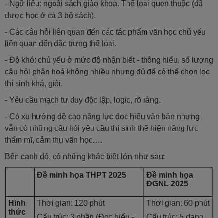
- Ngữ liệu: ngoài sách giáo khoa. Thể loại quen thuộc (đã
được học ở cả 3 bộ sách).
- Các câu hỏi liên quan đến các tác phẩm văn học chủ yếu
liên quan đến đặc trưng thể loại.
- Độ khó: chủ yếu ở mức độ nhận biết - thông hiểu, số lượng
câu hỏi phân hoá không nhiều nhưng đủ để có thể chọn lọc
thí sinh khá, giỏi.
- Yêu cầu mạch tư duy độc lập, logic, rõ ràng.
- Có xu hướng đề cao năng lực đọc hiểu văn bản nhưng
vẫn có những câu hỏi yêu cầu thí sinh thể hiện năng lực
thẩm mĩ, cảm thụ văn học….
Bên cạnh đó, có những khác biệt lớn như sau:
Đề minh họa THPT 2025
Đề minh họa
ĐGNL 2025
Hình
Thời gian: 120 phút
Thời gian: 60 phút
thức
Cấu trúc: 3 phần (Đọc hiểu -
Cấu trúc: 5 dạng