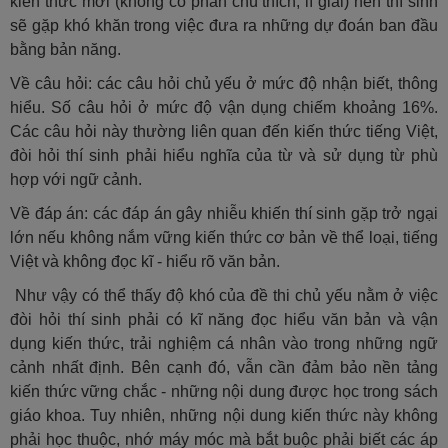
kiến thức mới (không có phần chú thích, lí giải) nên thí sinh
sẽ gặp khó khăn trong việc đưa ra những dự đoán ban đầu
bằng bản năng.
Về câu hỏi: các câu hỏi chủ yếu ở mức độ nhận biết, thông
hiểu. Số câu hỏi ở mức độ vận dụng chiếm khoảng 16%.
Các câu hỏi này thường liên quan đến kiến thức tiếng Việt,
đòi hỏi thí sinh phải hiểu nghĩa của từ và sử dụng từ phù
hợp với ngữ cảnh.
Về đáp án: các đáp án gây nhiễu khiến thí sinh gặp trở ngại
lớn nếu không nắm vững kiến thức cơ bản về thể loại, tiếng
Việt và không đọc kĩ - hiểu rõ văn bản.
Như vậy có thể thấy độ khó của đề thi chủ yếu nằm ở việc
đòi hỏi thí sinh phải có kĩ năng đọc hiểu văn bản và vận
dụng kiến thức, trải nghiệm cá nhân vào trong những ngữ
cảnh nhất định. Bên cạnh đó, vẫn cần đảm bảo nền tảng
kiến thức vững chắc - những nội dung được học trong sách
giáo khoa. Tuy nhiên, những nội dung kiến thức này không
phải học thuộc, nhớ máy móc mà bắt buộc phải biết các áp