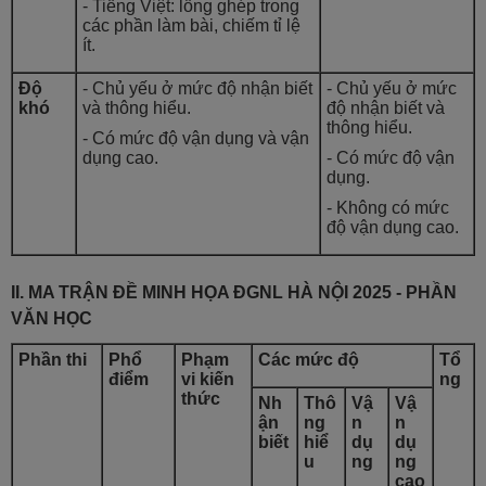
- Tiếng Việt: lồng ghép trong
các phần làm bài, chiếm tỉ lệ
ít.
Độ
- Chủ yếu ở mức độ nhận biết
- Chủ yếu ở mức
khó
và thông hiểu.
độ nhận biết và
thông hiểu.
- Có mức độ vận dụng và vận
dụng cao.
- Có mức độ vận
dụng.
- Không có mức
độ vận dụng cao.
II. MA TRẬN ĐỀ MINH HỌA ĐGNL HÀ NỘI 2025 - PHẦN
VĂN HỌC
Phần thi
Phổ
Phạm
Các mức độ
Tổ
điểm
vi kiến
ng
thức
Nh
Thô
Vậ
Vậ
ận
ng
n
n
biết
hiể
dụ
dụ
u
ng
ng
cao