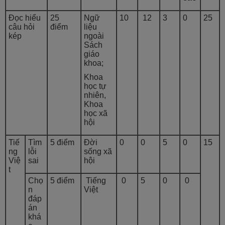
Đọc hiểu
25
Ngữ
10
12
3
0
25
câu hỏi
điểm
liệu
kép
ngoài
Sách
giáo
khoa;
Khoa
học tự
nhiên,
Khoa
học xã
hội
Tiế
Tìm
5 điểm
Đời
0
0
5
0
15
ng
lỗi
sống xã
Việ
sai
hội
t
Chọ
5 điểm
Tiếng
0
5
0
0
n
Việt
đáp
án
khá