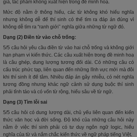
giả, tác phẩm không xuất hiện trong đề minh hoạ.
Mức độ nằm ở thông hiểu, các từ không khó hiểu nghĩa
nhưng không dễ để thí sinh có thể tìm ra đáp án đúng vì
không dễ tìm ra “ranh giới" nghĩa giữa những từ ngữ đó.
Dạng (2) Điền từ vào chỗ trống:
5/5 câu hỏi yêu cầu điền từ vào hai chỗ trống và không giới
hạn phạm vi kiến thức. Các câu xuất hiện trong đề minh hoạ
là câu ghép, dung lượng tương đối dài. Có những câu có
cấu trúc phức tạp, liên quan đến những lĩnh vực mới mà đôi
khi thí sinh ít để tâm. Nhiều đáp án gây nhiễu, có nét nghĩa
tương đồng nhưng khác ngữ cảnh sử dụng buộc thí sinh
phải tỉnh táo và có vốn từ rộng, hiểu sâu về từ ngữ.
Dạng (3) Tìm lỗi sai
5/5 câu hỏi có dung lượng dài, chủ yếu liên quan đến kiến
thức văn học và đời sống. Độ khó của những câu hỏi này
nằm ở việc thí sinh phải có tư duy ngôn ngữ logic, hiểu
nghĩa của từ và nắm chắc kiến thức về ngữ pháp tiếng Việt.