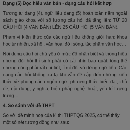
Dạng (5) Đọc hiểu văn bản - dạng câu hỏi kết hợp
Tương tự dạng (4), ngữ liệu dạng (5) hoàn toàn nằm ngoài
sách giáo khoa với số lượng câu hỏi đã tăng lên: TỪ 20
CÂU HỎI (4 VĂN BẢN) LÊN 25 CÂU HỎI (5 VĂN BẢN).
Phạm vi kiến thức của các ngữ liệu không giới hạn: khoa
học tự nhiên, xã hội, văn hoá, đời sống, tác phẩm văn học…
Nội dung câu hỏi chủ yếu ở mức độ nhận biết và thông hiểu
nhưng đòi hỏi thí sinh phải có cái nhìn bao quát, tổng thể
nhưng cũng phải rất chi tiết, tỉ mỉ đối với từng ngữ liệu. Các
dạng câu hỏi không xa lạ khi vẫn đề cập đến những kiến
thức về phong cách ngôn ngữ, phương thức biểu đạt, chủ
đề, nội dung, ý nghĩa, biện pháp nghệ thuật, yếu tố tượng
trưng…
4. So sánh với đề THPT
So với đề minh hoạ của kì thi THPTQG 2025, có thể thấy
một số nét tương đồng như sau: