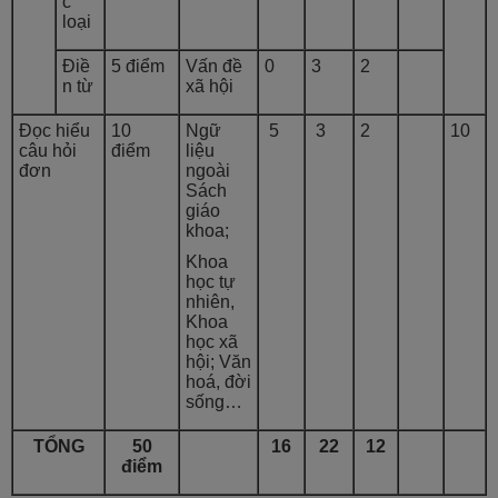
c
loại
Điề
5 điểm
Vấn đề
0
3
2
n từ
xã hội
Đọc hiểu
10
Ngữ
5
3
2
10
câu hỏi
điểm
liệu
đơn
ngoài
Sách
giáo
khoa;
Khoa
học tự
nhiên,
Khoa
học xã
hội; Văn
hoá, đời
sống…
TỔNG
50
16
22
12
điểm