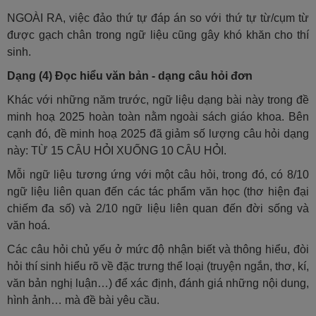
NGOÀI RA, việc đảo thứ tự đáp án so với thứ tự từ/cụm từ
được gạch chân trong ngữ liệu cũng gây khó khăn cho thí
sinh.
Dạng (4) Đọc hiểu văn bản - dạng câu hỏi đơn
Khác với những năm trước, ngữ liệu dạng bài này trong đề
minh hoạ 2025 hoàn toàn nằm ngoài sách giáo khoa. Bên
cạnh đó, đề minh hoạ 2025 đã giảm số lượng câu hỏi dạng
này: TỪ 15 CÂU HỎI XUỐNG 10 CÂU HỎI.
Mỗi ngữ liệu tương ứng với một câu hỏi, trong đó, có 8/10
ngữ liệu liên quan đến các tác phẩm văn học (thơ hiện đại
chiếm đa số) và 2/10 ngữ liệu liên quan đến đời sống và
văn hoá.
Các câu hỏi chủ yếu ở mức độ nhận biết và thông hiểu, đòi
hỏi thí sinh hiểu rõ về đặc trưng thể loại (truyện ngắn, thơ, kí,
văn bản nghị luận…) để xác định, đánh giá những nội dung,
hình ảnh… mà đề bài yêu cầu.