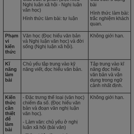
Nghị luận xã hội - Nghị luận
bài
văn học)
Hình thức làm bài:
Hình thức làm bài: tự luận
trắc nghiệm khách
quan.
Phạm
Văn học (Đọc hiểu văn bản
Không giới hạn.
vi
và Nghị luận văn học) và đời
kiến
sống (Nghị luận xã hội).
thức
Kĩ
Chủ yếu tập trung vào kỹ
Tập trung vào kĩ
năng
năng viết, đọc hiểu văn bản.
năng đọc hiểu
làm
văn bản và vận
bài
dụng trong ngữ
cảnh nhất định.
Kiến
- Đặc trưng thể loại (văn học)
Không giới hạn.
thức
chiếm đa số. (Đọc hiểu văn
cần
bản và đoạn văn nghị luận
thiết
văn học).
để
- Làm văn: chủ yếu ở nghị
làm
luận xã hội (bài văn)
bài