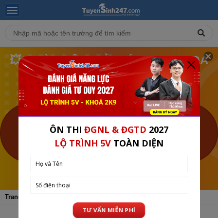
💥 NGÀY HỘI TRẢ GIÁ - MUA KHOÁ
HỌC THEO GIÁ BẠN MUỐN❗
🎯 LỚP 1-12 TẠI TUYENSINH247 (TỪ 10-12/08)
BẮT ĐẦU SAU 1
NGÀY
XEM CHI TIẾT
Trang chủ
Tin Tuyển Sinh
ĐH - CĐ