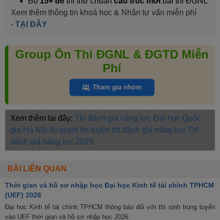
Bộ
15+ đề
thi thử chuẩn
cấu trúc mới
bài thi ĐGNL
Xem thêm thông tin khoá học & Nhận tư vấn miễn phí
-
TẠI ĐÂY
Group Ôn Thi ĐGNL & ĐGTD Miễn
Phí
Xem thêm tại đây:
Thi đánh giá năng lực Đại học Quốc
gia Hà Nội
Bí quyết ôn luyện thi đánh giá năng lực
Thi
đánh giá năng lực 2025
BÀI LIÊN QUAN
Thời gian và hồ sơ nhập học Đại học Kinh tế tài chính TPHCM
(UEF) 2026
Đại học Kinh tế tài chính TPHCM thông báo đối với thí sinh trúng tuyển
vào UEF thời gian và hồ sơ nhập học 2026.