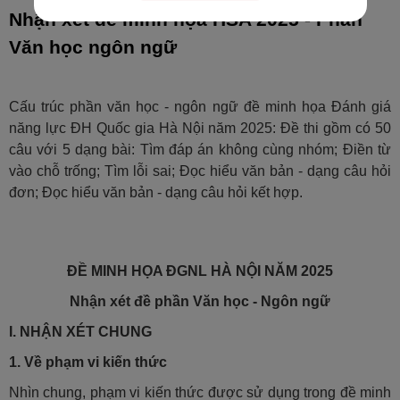
Nhận xét đề minh họa HSA 2025 - Phần
Văn học ngôn ngữ
Cấu trúc phần văn học - ngôn ngữ đề minh họa Đánh giá
năng lực ĐH Quốc gia Hà Nội năm 2025: Đề thi gồm có 50
câu với 5 dạng bài: Tìm đáp án không cùng nhóm; Điền từ
vào chỗ trống; Tìm lỗi sai; Đọc hiểu văn bản - dạng câu hỏi
đơn; Đọc hiểu văn bản - dạng câu hỏi kết hợp.
ĐỀ MINH HỌA ĐGNL HÀ NỘI NĂM 2025
Nhận xét đề phần Văn học - Ngôn ngữ
I. NHẬN XÉT CHUNG
1. Về phạm vi kiến thức
Nhìn chung, phạm vi kiến thức được sử dụng trong đề minh