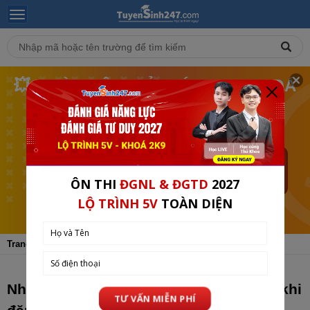
💥 NGÀY HỘI TRẢ GIÁ - MUA KHOÁ
HỌC THEO GIÁ BẠN MUỐN❗
🎯 LỚP 1-12 TẠI TUYENSINH247 (TỪ 10-12/08)
BẮT
01
57
12
ĐẦU
GIỜ
PHÚT
GIÂY
SAU
XEM CHI TIẾT
Trang chủ
Tin Tuyển Sinh
ĐH - CĐ
Những lưu ý quan trọng về thanh toán khi