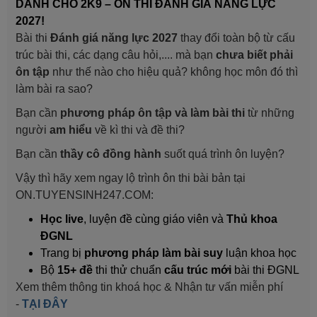
DÀNH CHO 2K9 – ÔN THI ĐÁNH GIÁ NĂNG LỰC
2027!
Bài thi
Đánh giá năng lực 2027
thay đổi toàn bộ từ cấu
trúc bài thi, các dạng câu hỏi,.... mà bạn
chưa biết phải
ôn tập
như thế nào cho hiệu quả? không học môn đó thì
làm bài ra sao?
Bạn cần
phương pháp ôn tập và làm bài thi
từ những
người
am hiểu
về kì thi và đề thi?
Bạn cần
thầy cô đồng hành
suốt quá trình ôn luyện?
Vậy thì hãy xem ngay lộ trình ôn thi bài bản tại
ON.TUYENSINH247.COM:
Học live
, luyện đề cùng giáo viên và
Thủ khoa
ĐGNL
Trang bị
phương pháp làm bài suy
luận khoa học
Bộ
15+ đề
thi thử chuẩn
cấu trúc mới
bài thi ĐGNL
Xem thêm thông tin khoá học & Nhận tư vấn miễn phí
-
TẠI ĐÂY