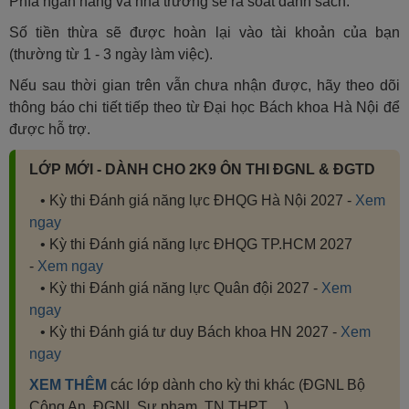
Phía ngân hàng và nhà trường sẽ rà soát danh sách.
Số tiền thừa sẽ được hoàn lại vào tài khoản của bạn
(thường từ 1 - 3 ngày làm việc).
Nếu sau thời gian trên vẫn chưa nhận được, hãy theo dõi
thông báo chi tiết tiếp theo từ Đại học Bách khoa Hà Nội để
được hỗ trợ.
LỚP MỚI - DÀNH CHO 2K9 ÔN THI ĐGNL & ĐGTD
• Kỳ thi Đánh giá năng lực ĐHQG Hà Nội 2027 -
Xem
ngay
• Kỳ thi Đánh giá năng lực ĐHQG TP.HCM 2027
-
Xem ngay
• Kỳ thi Đánh giá năng lực Quân đội 2027 -
Xem
ngay
• Kỳ thi Đánh giá tư duy Bách khoa HN 2027 -
Xem
ngay
XEM THÊM
các lớp dành cho kỳ thi khác (ĐGNL Bộ
Công An, ĐGNL Sư phạm, TN THPT,....)