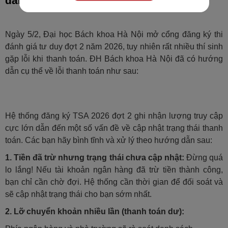
đăng ký TSA đợt 2
Ngày 5/2, Đại học Bách khoa Hà Nội mở cổng đăng ký thi
đánh giá tư duy đợt 2 năm 2026, tuy nhiên rất nhiều thí sinh
gặp lỗi khi thanh toán. ĐH Bách khoa Hà Nội đã có hướng
dẫn cụ thể về lỗi thanh toán như sau:
Hệ thống đăng ký TSA 2026 đợt 2 ghi nhận lượng truy cập
cực lớn dẫn đến một số vấn đề về cập nhật trạng thái thanh
toán. Các bạn hãy bình tĩnh và xử lý theo hướng dẫn sau:
1. Tiền đã trừ nhưng trạng thái chưa cập nhật:
Đừng quá
lo lắng! Nếu tài khoản ngân hàng đã trừ tiền thành công,
bạn chỉ cần chờ đợi. Hệ thống cần thời gian để đối soát và
sẽ cập nhật trạng thái cho bạn sớm nhất.
2. Lỡ chuyển khoản nhiều lần (thanh toán dư):