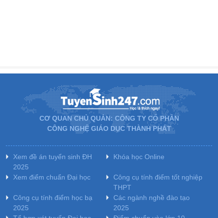
CƠ QUAN CHỦ QUẢN: CÔNG TY CỔ PHẦN
CÔNG NGHỆ GIÁO DỤC THÀNH PHÁT
Xem đề án tuyển sinh ĐH
Khóa học Online
2025
Xem điểm chuẩn Đại học
Công cụ tính điểm tốt nghiệp
THPT
Công cụ tính điểm học bạ
Các ngành nghề đào tạo
2025
2025