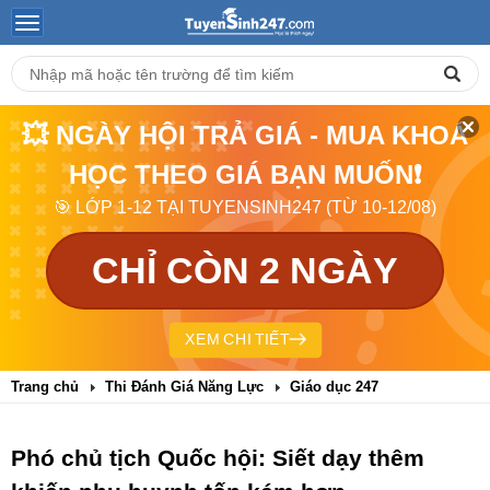
💥 NGÀY HỘI TRẢ GIÁ - MUA KHOÁ
HỌC THEO GIÁ BẠN MUỐN❗
🎯 LỚP 1-12 TẠI TUYENSINH247 (TỪ 10-12/08)
CHỈ CÒN 2 NGÀY
XEM CHI TIẾT
Trang chủ
Thi Đánh Giá Năng Lực
Giáo dục 247
Phó chủ tịch Quốc hội: Siết dạy thêm