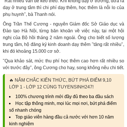
"Rất nhiều vấn đề kéo theo. Khi không dạy ở trường, đưa ra
dạy ở trung tâm thì chi phí dạy thêm, học thêm là nỗi lo của
phụ huynh", bà Thanh nói.
Ông Trần Thế Cương - nguyên Giám đốc Sở Giáo dục và
Đào tạo Hà Nội, từng băn khoăn về việc này, tại một hội
nghị của Bộ hồi tháng 2 năm ngoái. Ông cho biết số lượng
trung tâm, hộ đăng ký kinh doanh dạy thêm "tăng rất nhiều",
khi đó khoảng 15.000 cơ sở.
"Qua khảo sát, mức thu phí học thêm cao hơn rất nhiều so
với trước đây", ông Cương cho hay, song không nêu chi tiết.
🔥
NẮM CHẮC KIẾN THỨC, BỨT PHÁ ĐIỂM 9,10
LỚP 1 - LỚP 12 CÙNG TUYENSINH247!
100% chương trình mới đầy đủ theo ba đầu sách
Học tập thông minh, mọi lúc mọi nơi, bứt phá điểm
số nhanh chóng
Top giáo viên hàng đầu cả nước với hơn 10 năm
kinh nghiệm