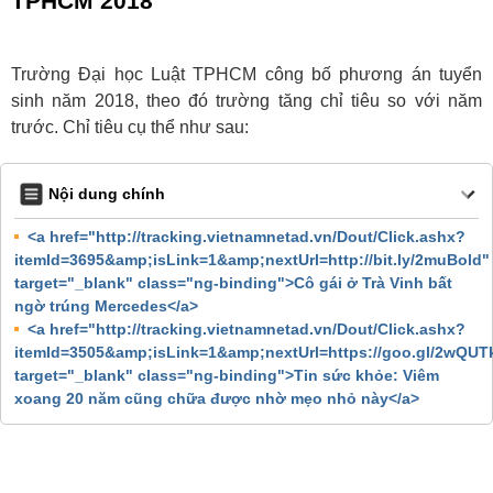
TPHCM 2018
Trường Đại học Luật TPHCM công bố phương án tuyển
sinh năm 2018, theo đó trường tăng chỉ tiêu so với năm
trước. Chỉ tiêu cụ thể như sau:
Nội dung chính
<a href="http://tracking.vietnamnetad.vn/Dout/Click.ashx?
itemId=3695&amp;isLink=1&amp;nextUrl=http://bit.ly/2muBold"
target="_blank" class="ng-binding">Cô gái ở Trà Vinh bất
ngờ trúng Mercedes</a>
<a href="http://tracking.vietnamnetad.vn/Dout/Click.ashx?
itemId=3505&amp;isLink=1&amp;nextUrl=https://goo.gl/2wQUT
target="_blank" class="ng-binding">Tin sức khỏe: Viêm
xoang 20 năm cũng chữa được nhờ mẹo nhỏ này</a>