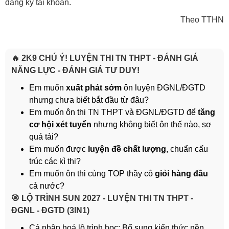
đăng ký tài khoản.
Theo TTHN
🔥 2K9 CHÚ Ý! LUYỆN THI TN THPT - ĐÁNH GIÁ
NĂNG LỰC - ĐÁNH GIÁ TƯ DUY!
Em muốn
xuất phát sớm
ôn luyện ĐGNL/ĐGTD
nhưng chưa biết bắt đầu từ đâu?
Em muốn ôn thi TN THPT và ĐGNL/ĐGTD để
tăng
cơ hội xét tuyển
nhưng không biết ôn thế nào, sợ
quá tải?
Em muốn được
luyện đề chất lượng
, chuẩn cấu
trúc các kì thi?
Em muốn ôn thi cùng TOP thầy cô
giỏi hàng đầu
cả nước?
️🎯 LỘ TRÌNH SUN 2027 - LUYỆN THI TN THPT -
ĐGNL - ĐGTD (3IN1)
Cá nhân hoá lộ trình học: Bổ sung kiến thức nền