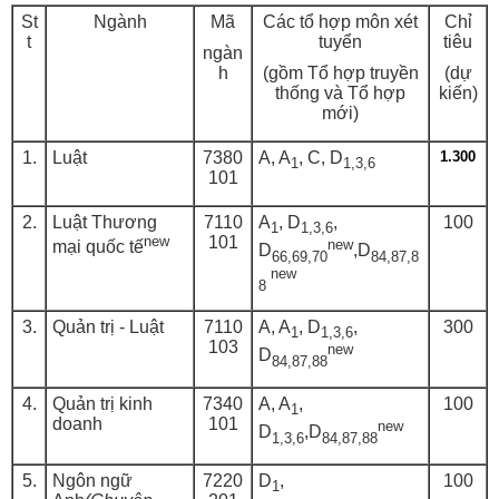
St
Ngành
Mã
Các tổ hợp môn xét
Chỉ
t
tuyển
tiêu
ngàn
h
(gồm Tổ hợp truyền
(dự
thống và Tổ hợp
kiến)
mới)
1.
Luật
7380
A, A
, C, D
1.300
1
1,3,6
101
2.
Luật Thương
7110
A
, D
,
100
1
1,3,6
new
101
new
mại quốc tế
D
,D
66,69,70
84,87,8
new
8
3.
Quản trị - Luật
7110
A, A
, D
,
300
1
1,3,6
103
new
D
84,87,88
4.
Quản trị kinh
7340
A, A
,
100
1
doanh
101
new
D
,D
1,3,6
84,87,88
5.
Ngôn ngữ
7220
D
,
100
1