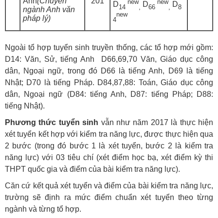
Anh
(Chuyên
201
new
new
D
D
D
14
,
66
,
8
ngành Anh văn
new
pháp lý)
4
Ngoài tổ hợp tuyển sinh truyền thống, các tổ hợp mới gồm:
D14: Văn, Sử, tiếng Anh D66,69,70 Văn, Giáo dục công
dân, Ngoại ngữ, trong đó D66 là tiếng Anh, D69 là tiếng
Nhật; D70 là tiếng Pháp. D84,87,88: Toán, Giáo dục công
dân, Ngoại ngữ (D84: tiếng Anh, D87: tiếng Pháp; D88:
tiếng Nhật).
Phương thức tuyển sinh
vẫn như năm 2017 là thực hiện
xét tuyển kết hợp với kiểm tra năng lực, được thực hiện qua
2 bước (trong đó bước 1 là xét tuyển, bước 2 là kiểm tra
năng lực) với 03 tiêu chí (xét điểm học bạ, xét điểm kỳ thi
THPT quốc gia và điểm của bài kiểm tra năng lực).
Căn cứ kết quả xét tuyển và điểm của bài kiểm tra năng lực,
trường sẽ định ra mức điểm chuẩn xét tuyển theo từng
ngành và từng tổ hợp.