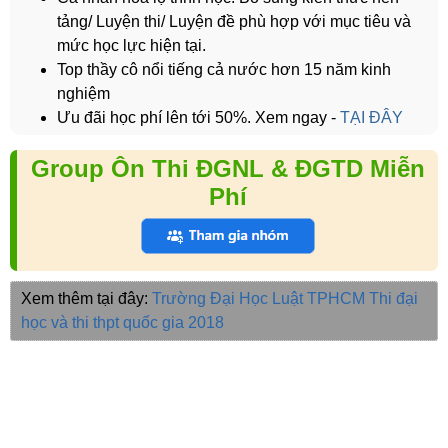
tảng/ Luyện thi/ Luyện đề phù hợp với mục tiêu và
mức học lực hiện tại.
Top thầy cô nổi tiếng cả nước hơn 15 năm kinh
nghiệm
Ưu đãi học phí lên tới 50%. Xem ngay -
TẠI ĐÂY
Group Ôn Thi ĐGNL & ĐGTD Miễn
Phí
Xem thêm tại đây:
Trường Đại Học Luật TPHCM
Thi đại
học và thi thpt quốc gia 2018