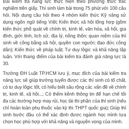
Bài kiểm tra năng lực thực hiện theo phương thức trắc
nghiệm trên giấy. Thí sinh làm bài trong 75 phút với 100 câu
hỏi. Nội dung câu hỏi theo 4 nhóm kiến thức Kỹ năng sử
dụng ngôn ngữ tiếng Việt; Kiến thức xã hội tổng hợp (gồm
kiến thức phổ quát về chính trị, kinh tế, văn hóa, xã hội, gia
đình, giới tính, lịch sử, địa lý, nông thôn; quan niệm của thí
sinh về công bằng xã hội, quyền con người; đạo đức công
dân); Kiến thức về pháp luật; Tư duy lôgic và khả năng lập
luận. Với thang điểm của bài kiểm tra đánh giá năng lực là
30.
Trường ĐH Luật TP.HCM lưu ý, mục đích của bài kiểm tra
năng lực sẽ giúp trường tuyển được các thí sinh có tố chất,
có tư duy lôgic tốt, có hiểu biết sâu rộng các vấn đề về chính
trị, kinh tế, xã hội...; Có thêm kênh thông tin để hạn chế tối
đa các trường hợp may rủi, học tài thi phận của thí sinh (nếu
chỉ hoàn toàn phụ thuộc vào kỳ thi THPT quốc gia); Giúp thí
sinh bước đầu có thể xác định được ngành học mình lựa
chọn học phù hợp với khả năng và nguyện vọng của mình.