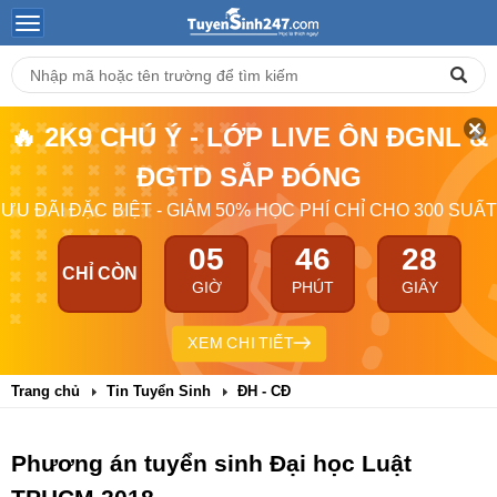
🔥 2K9 CHÚ Ý - LỚP LIVE ÔN ĐGNL &
ĐGTD SẮP ĐÓNG
ƯU ĐÃI ĐẶC BIỆT - GIẢM 50% HỌC PHÍ CHỈ CHO 300 SUẤT
05
46
28
CHỈ CÒN
GIỜ
PHÚT
GIÂY
XEM CHI TIẾT
Trang chủ
Tin Tuyển Sinh
ĐH - CĐ
Phương án tuyển sinh Đại học Luật