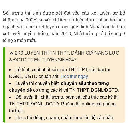
Số lượng thí sinh được xét đạt yêu cầu xét tuyển sơ bộ
không quá 300% so với chỉ tiêu dự kiến được phân bổ theo
ngành và tổ hợp xét tuyển được quy định;Ngoài các tổ hợp
xét tuyển truyền thống, năm 2018, Nhà trường có bổ sung 3
tổ hợp môn mới.
🔥
2K9 LUYỆN THI TN THPT, ĐÁNH GIÁ NĂNG LỰC
& ĐGTD TRÊN TUYENSINH247
Lộ trình xuất phát sớm ôn TN THPT, các bài thi
ĐGNL, ĐGTD chuẩn sát.
Học thử ngay
Luyện thi chuyên biệt,
chuyên sâu theo từng
chuyên đề
có trong các kì thi TN THPT, ĐGNL/ĐGTD.
Đề luyện thi chất lượng, bám sát cấu trúc các kỳ thi
TN THPT, ĐGNL, ĐGTD. Phòng thi online mô phỏng
thi thật.
Học chủ động, nhanh, chậm theo tốc độ cá nhân