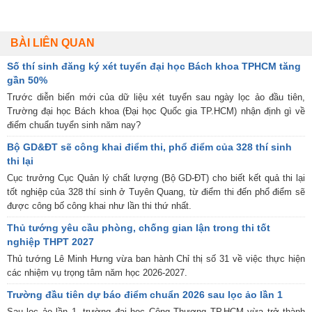
BÀI LIÊN QUAN
Số thí sinh đăng ký xét tuyển đại học Bách khoa TPHCM tăng
gần 50%
Trước diễn biến mới của dữ liệu xét tuyển sau ngày lọc ảo đầu tiên,
Trường đại học Bách khoa (Đại học Quốc gia TP.HCM) nhận định gì về
điểm chuẩn tuyển sinh năm nay?
Bộ GD&ĐT sẽ công khai điểm thi, phổ điểm của 328 thí sinh
thi lại
Cục trưởng Cục Quản lý chất lượng (Bộ GD-ĐT) cho biết kết quả thi lại
tốt nghiệp của 328 thí sinh ở Tuyên Quang, từ điểm thi đến phổ điểm sẽ
được công bố công khai như lần thi thứ nhất.
Thủ tướng yêu cầu phòng, chống gian lận trong thi tốt
nghiệp THPT 2027
Thủ tướng Lê Minh Hưng vừa ban hành Chỉ thị số 31 về việc thực hiện
các nhiệm vụ trọng tâm năm học 2026-2027.
Trường đầu tiên dự báo điểm chuẩn 2026 sau lọc ảo lần 1
Sau lọc ảo lần 1, trường đại học Công Thương TP.HCM vừa trở thành