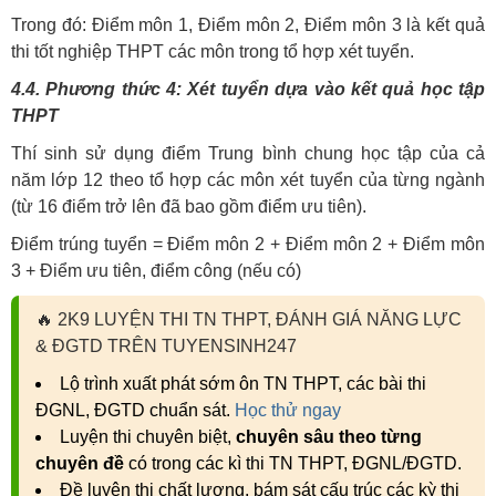
Trong đó: Điểm môn 1, Điểm môn 2, Điểm môn 3 là kết quả
thi tốt nghiệp THPT các môn trong tổ hợp xét tuyển.
4.4. Phương thức 4: Xét tuyển dựa vào kết quả học tập
THPT
Thí sinh sử dụng điểm Trung bình chung học tập của cả
năm lớp 12 theo tổ hợp các môn xét tuyển của từng ngành
(từ 16 điểm trở lên đã bao gồm điểm ưu tiên).
Điểm trúng tuyển = Điểm môn 2 + Điểm môn 2 + Điểm môn
3 + Điểm ưu tiên, điểm công (nếu có)
🔥
2K9 LUYỆN THI TN THPT, ĐÁNH GIÁ NĂNG LỰC
& ĐGTD TRÊN TUYENSINH247
Lộ trình xuất phát sớm ôn TN THPT, các bài thi
ĐGNL, ĐGTD chuẩn sát.
Học thử ngay
Luyện thi chuyên biệt,
chuyên sâu theo từng
chuyên đề
có trong các kì thi TN THPT, ĐGNL/ĐGTD.
Đề luyện thi chất lượng, bám sát cấu trúc các kỳ thi