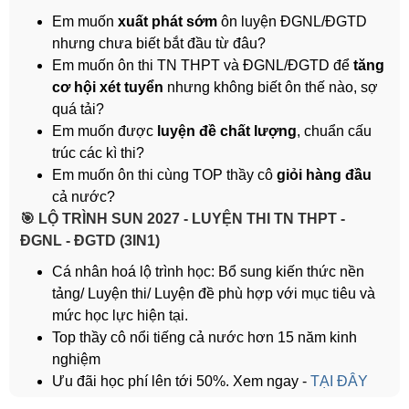
Em muốn
xuất phát sớm
ôn luyện ĐGNL/ĐGTD
nhưng chưa biết bắt đầu từ đâu?
Em muốn ôn thi TN THPT và ĐGNL/ĐGTD để
tăng
cơ hội xét tuyển
nhưng không biết ôn thế nào, sợ
quá tải?
Em muốn được
luyện đề chất lượng
, chuẩn cấu
trúc các kì thi?
Em muốn ôn thi cùng TOP thầy cô
giỏi hàng đầu
cả nước?
️🎯 LỘ TRÌNH SUN 2027 - LUYỆN THI TN THPT -
ĐGNL - ĐGTD (3IN1)
Cá nhân hoá lộ trình học: Bổ sung kiến thức nền
tảng/ Luyện thi/ Luyện đề phù hợp với mục tiêu và
mức học lực hiện tại.
Top thầy cô nổi tiếng cả nước hơn 15 năm kinh
nghiệm
Ưu đãi học phí lên tới 50%. Xem ngay -
TẠI ĐÂY