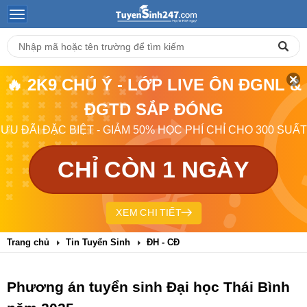
🔥 2K9 CHÚ Ý - LỚP LIVE ÔN ĐGNL &
ĐGTD SẮP ĐÓNG
ƯU ĐÃI ĐẶC BIỆT - GIẢM 50% HỌC PHÍ CHỈ CHO 300 SUẤT
CHỈ CÒN 1 NGÀY
XEM CHI TIẾT
Trang chủ
Tin Tuyển Sinh
ĐH - CĐ
Phương án tuyển sinh Đại học Thái Bình