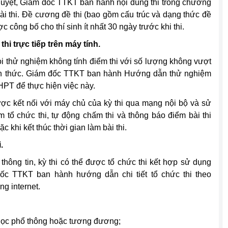
duyệt, Giám đốc TTKT ban hành nội dung thi trong chương
 bài thi. Đề cương đề thi (bao gồm cấu trúc và dạng thức đề
ợc công bố cho thí sinh ít nhất 30 ngày trước khi thi.
thi trực tiếp trên máy tính.
hỏi thử nghiệm không tính điểm thi với số lượng không vượt
ính thức. Giám đốc TTKT ban hành Hướng dẫn thử nghiệm
THPT để thực hiện việc này.
được kết nối với máy chủ của kỳ thi qua mạng nội bộ và sử
tổ chức thi, tự động chấm thi và thông báo điểm bài thi
ặc khi kết thúc thời gian làm bài thi.
.
hông tin, kỳ thi có thể được tổ chức thi kết hợp sử dụng
ốc TTKT ban hành hướng dẫn chi tiết tổ chức thi theo
g internet.
 học phổ thông hoặc tương đương;