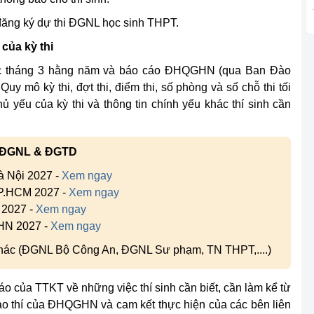
ăng ký dự thi ĐGNL học sinh THPT.
của kỳ thi
ớc tháng 3 hằng năm và báo cáo ĐHQGHN (qua Ban Đào
Quy mô kỳ thi, đợt thi, điểm thi, số phòng và số chỗ thi tối
hủ yếu của kỳ thi và thông tin chính yếu khác thí sinh cần
 ĐGNL & ĐGTD
à Nội 2027 -
Xem ngay
TP.HCM 2027 -
Xem ngay
 2027 -
Xem ngay
 HN 2027 -
Xem ngay
 khác (ĐGNL Bộ Công An, ĐGNL Sư phạm, TN THPT,....)
áo của TTKT về những việc thí sinh cần biết, cần làm kể từ
hảo thí của ĐHQGHN và cam kết thực hiện của các bên liên