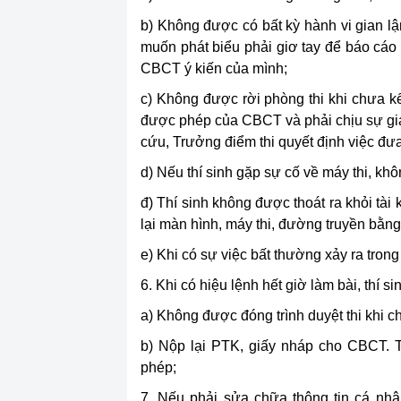
b) Không được có bất kỳ hành vi gian lận
muốn phát biểu phải giơ tay để báo cáo 
CBCT ý kiến của mình;
c) Không được rời phòng thi khi chưa kết 
được phép của CBCT và phải chịu sự giá
cứu, Trưởng điểm thi quyết định việc đưa 
d) Nếu thí sinh gặp sự cố về máy thi, k
đ) Thí sinh không được thoát ra khỏi tài k
lại màn hình, máy thi, đường truyền bằng
e) Khi có sự việc bất thường xảy ra tro
6. Khi có hiệu lệnh hết giờ làm bài, thí s
a) Không được đóng trình duyệt thi khi
b) Nộp lại PTK, giấy nháp cho CBCT. T
phép;
7. Nếu phải sửa chữa thông tin cá nh