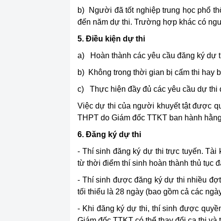
b) Người đã tốt nghiệp trung học phổ th
đến năm dự thi. Trường hợp khác có nguy
5. Điều kiện dự thi
a) Hoàn thành các yêu cầu đăng ký dự t
b) Không trong thời gian bị cấm thi hay b
c) Thực hiện đầy đủ các yêu cầu dự thi 
Việc dự thi của người khuyết tật được q
THPT do Giám đốc TTKT ban hành hằng
6. Đăng ký dự thi
- Thí sinh đăng ký dự thi trực tuyến. Tài
từ thời điểm thí sinh hoàn thành thủ tục đ
- Thí sinh được đăng ký dự thi nhiều đợt
tối thiểu là 28 ngày (bao gồm cả các ngày 
- Khi đăng ký dự thi, thí sinh được quyề
Giám đốc TTKT có thể thay đổi ca thi và t