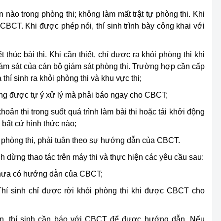
 nào trong phòng thi; không làm mất trật tự phòng thi. Khi
CBCT. Khi được phép nói, thí sinh trình bày công khai với
thúc bài thi. Khi cần thiết, chỉ được ra khỏi phòng thi khi
m sát của cán bộ giám sát phòng thi. Trường hợp cần cấp
thí sinh ra khỏi phòng thi và khu vực thi;
hông được tự ý xử lý mà phải báo ngay cho CBCT;
hoản thi trong suốt quá trình làm bài thi hoặc tái khởi động
 bất cứ hình thức nào;
ng phòng thi, phải tuân theo sự hướng dẫn của CBCT.
inh dừng thao tác trên máy thi và thực hiện các yêu cầu sau:
 chưa có hướng dẫn của CBCT;
hí sinh chỉ được rời khỏi phòng thi khi được CBCT cho
ân, thí sinh cần báo với CBCT để được hướng dẫn. Nếu