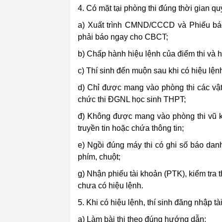
4. Có mặt tại phòng thi đúng thời gian q
a) Xuất trình CMND/CCCD và Phiếu b
phải báo ngay cho CBCT;
b) Chấp hành hiệu lệnh của điểm thi và
c) Thí sinh đến muộn sau khi có hiệu lệnh
d) Chỉ được mang vào phòng thi các vật
chức thi ĐGNL học sinh THPT;
đ) Không được mang vào phòng thi vũ khí,
truyền tin hoặc chứa thông tin;
e) Ngồi đúng máy thi có ghi số báo danh
phím, chuột;
g) Nhận phiếu tài khoản (PTK), kiểm tra 
chưa có hiệu lệnh.
5. Khi có hiệu lệnh, thí sinh đăng nhập tà
a) Làm bài thi theo đúng hướng dẫn;