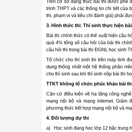
Trên cơ sở dạng thức bài thi được phê 
trình THPT và các thông tin chi tiết của
thi, phạm vi và tiêu chí đánh giá) phải đư
3. Hình thức thi: Thí sinh thực hiện bài 
Bài thi chính thức có thể xuất hiện câu 
quá 4% tổng số câu hỏi của bài thi ch
câu hỏi thi trong bài thi ĐGNL học sinh 
Tổ chức cho thí sinh thi trên máy tính 
dụng thống nhất một hệ thống phần mềm 
cho thí sinh sau khi thí sinh nộp bài thi ho
TTKT không tổ chức phúc khảo bài thi
Căn cứ điều kiện về hạ tầng công nghệ t
mạng nội bộ và mạng internet. Giám đ
phương thức kết hợp mạng nội bộ và mạn
4. Đối tượng dự thi
a) Học sinh đang học lớp 12 bậc trung