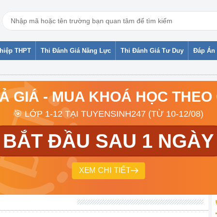
ghiệp THPT
Thi Đánh Giá Năng Lực
Thi Đánh Giá Tư Duy
Đáp Án 
RẢ GIÁ - MUA KHOÁ HỌC THEO
🎯 LỚP 1-12 TẠI TUYENSINH247 (TỪ 10-12/08)
BẮT ĐẦU SAU 1 NGÀY
XEM CHI TIẾT