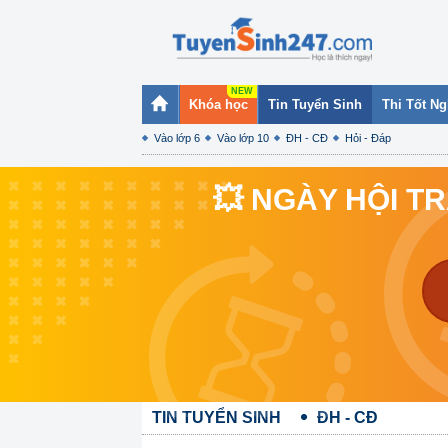
Khóa học
Tin Tuyển Sinh
Thi Tốt N
Vào lớp 6
Vào lớp 10
ĐH - CĐ
Hỏi - Đáp
💥 NGÀY HỘI T
TIN TUYỂN SINH
ĐH - CĐ