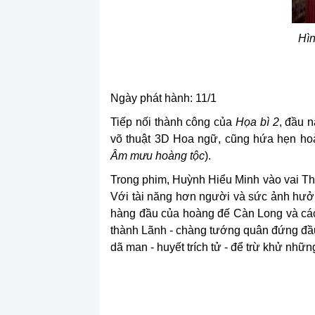
Hìn
Ngày phát hành: 11/1
Tiếp nối thành công của
Họa bì 2
, đầu 
võ thuật 3D Hoa ngữ, cũng hứa hẹn h
Âm mưu hoàng tộc
).
Trong phim, Huỳnh Hiểu Minh vào vai Thi
Với tài năng hơn người và sức ảnh hưởng
hàng đầu của hoàng đế Càn Long và các 
thành Lãnh - chàng tướng quân đứng đầu 
dã man - huyết trích tử - để trừ khử nh