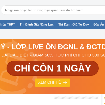
ghiệp THPT
Thi Đánh Giá Năng Lực
Thi Đánh Giá Tư Duy
Đáp Án 
 Ý - LỚP LIVE ÔN ĐGNL & ĐG
 ĐÃI ĐẶC BIỆT - GIẢM 50% HỌC PHÍ CHỈ CHO 300 S
CHỈ CÒN 1 NGÀY
XEM CHI TIẾT