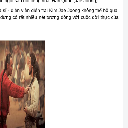
óc ngôi sao nổi tiếng nhất Hàn Quốc (Jae Joong).
sĩ - diễn viên điển trai Kim Jae Joong không thể bỏ qua,
 dựng có rất nhiều nét tương đồng với cuộc đời thực của