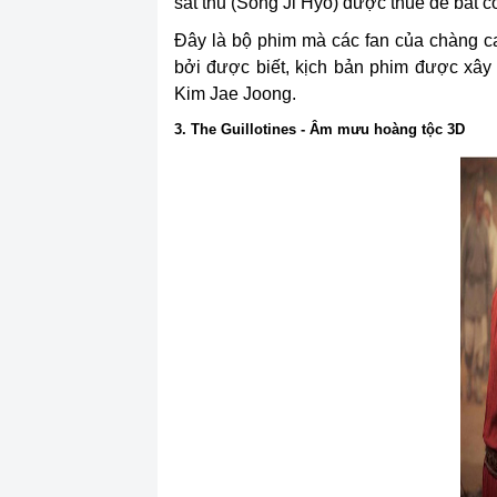
sát thủ (Song Ji Hyo) được thuê để bắt c
Đây là bộ phim mà các fan của chàng ca 
bởi được biết, kịch bản phim được xây
Kim Jae Joong.
3. The Guillotines - Âm mưu hoàng tộc 3D