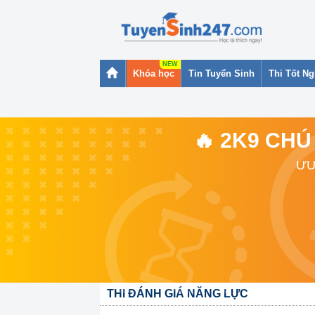
Khóa học
Tin Tuyển Sinh
Thi Tốt N
🔥 2K9 CHÚ
ƯU
THI ĐÁNH GIÁ NĂNG LỰC