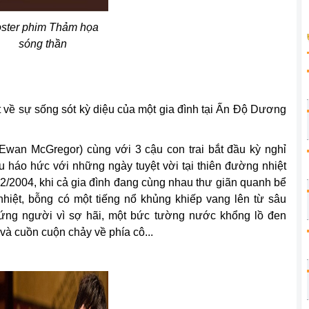
ster phim Thảm họa
sóng thần
 về sự sống sót kỳ diệu của một gia đình tại Ấn Độ Dương
(Ewan McGregor) cùng với 3 cậu con trai bắt đầu kỳ nghỉ
u háo hức với những ngày tuyệt vời tại thiên đường nhiệt
2/2004, khi cả gia đình đang cùng nhau thư giãn quanh bể
iệt, bỗng có một tiếng nổ khủng khiếp vang lên từ sâu
 đứng người vì sợ hãi, một bức tường nước khổng lồ đen
à cuồn cuộn chảy về phía cô...