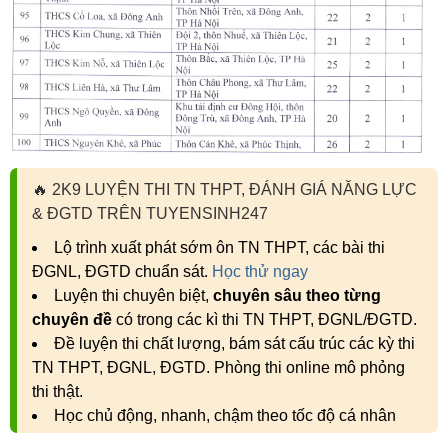
🔥
2K9 LUYỆN THI TN THPT, ĐÁNH GIÁ NĂNG LỰC
& ĐGTD TRÊN TUYENSINH247
Lộ trình xuất phát sớm ôn TN THPT, các bài thi
ĐGNL, ĐGTD chuẩn sát.
Học thử ngay
Luyện thi chuyên biệt,
chuyên sâu theo từng
chuyên đề
có trong các kì thi TN THPT, ĐGNL/ĐGTD.
Đề luyện thi chất lượng, bám sát cấu trúc các kỳ thi
TN THPT, ĐGNL, ĐGTD. Phòng thi online mô phỏng
thi thật.
Học chủ động, nhanh, chậm theo tốc độ cá nhân