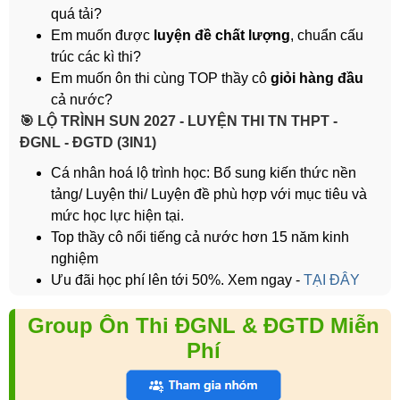
quá tải?
Em muốn được
luyện đề chất lượng
, chuẩn cấu
trúc các kì thi?
Em muốn ôn thi cùng TOP thầy cô
giỏi hàng đầu
cả nước?
️🎯 LỘ TRÌNH SUN 2027 - LUYỆN THI TN THPT -
ĐGNL - ĐGTD (3IN1)
Cá nhân hoá lộ trình học: Bổ sung kiến thức nền
tảng/ Luyện thi/ Luyện đề phù hợp với mục tiêu và
mức học lực hiện tại.
Top thầy cô nổi tiếng cả nước hơn 15 năm kinh
nghiệm
Ưu đãi học phí lên tới 50%. Xem ngay -
TẠI ĐÂY
Group Ôn Thi ĐGNL & ĐGTD Miễn
Phí