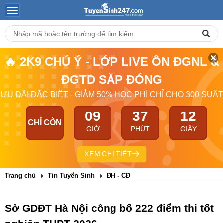
🔥 2K9 CHÚ Ý - LỚP LIVE ÔN ĐGNL &
ĐGTD SẮP ĐÓNG
ƯU ĐÃI ĐẶC BIỆT - GIẢM 50% HỌC PHÍ CHỈ CHO 300 SUẤT
09
37
11
CHỈ CÒN
GIỜ
PHÚT
GIÂY
XEM CHI TIẾT
Trang chủ
Tin Tuyển Sinh
ĐH - CĐ
Sở GDĐT Hà Nội công bố 222 điểm thi tốt