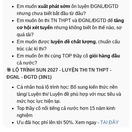
Em muốn
xuất phát sớm
ôn luyện ĐGNL/ĐGTD
nhưng chưa biết bắt đầu từ đâu?
Em muốn ôn thi TN THPT và ĐGNL/ĐGTD để
tăng
cơ hội xét tuyển
nhưng không biết ôn thế nào, sợ
quá tải?
Em muốn được
luyện đề chất lượng
, chuẩn cấu
trúc các kì thi?
Em muốn ôn thi cùng TOP thầy cô
giỏi hàng đầu
cả nước?
️🎯 LỘ TRÌNH SUN 2027 - LUYỆN THI TN THPT -
ĐGNL - ĐGTD (3IN1)
Cá nhân hoá lộ trình học: Bổ sung kiến thức nền
tảng/ Luyện thi/ Luyện đề phù hợp với mục tiêu và
mức học lực hiện tại.
Top thầy cô nổi tiếng cả nước hơn 15 năm kinh
nghiệm
Ưu đãi học phí lên tới 50%. Xem ngay -
TẠI ĐÂY