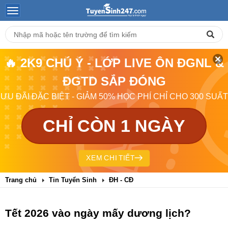
🔥 2K9 CHÚ Ý - LỚP LIVE ÔN ĐGNL &
ĐGTD SẮP ĐÓNG
ƯU ĐÃI ĐẶC BIỆT - GIẢM 50% HỌC PHÍ CHỈ CHO 300 SUẤT
CHỈ CÒN 1 NGÀY
XEM CHI TIẾT
Trang chủ
Tin Tuyển Sinh
ĐH - CĐ
Tết 2026 vào ngày mấy dương lịch?