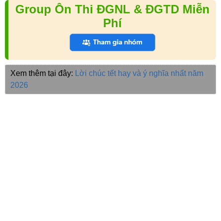
Group Ôn Thi ĐGNL & ĐGTD Miễn
Phí
Xem thêm tại đây:
Lời chúc tết hay và ý nghĩa nhất năm
2026