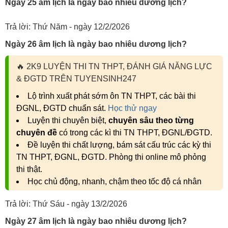
Ngày 25 âm lịch là ngày bao nhiêu
dương lịch
?
Trả lời: Thứ Năm - ngày 12/2/2026
Ngày 26 âm lịch là ngày bao nhiêu
dương lịch
?
🔥
2K9 LUYỆN THI TN THPT, ĐÁNH GIÁ NĂNG LỰC
& ĐGTD TRÊN TUYENSINH247
Lộ trình xuất phát sớm ôn TN THPT, các bài thi
ĐGNL, ĐGTD chuẩn sát.
Học thử ngay
Luyện thi chuyên biệt,
chuyên sâu theo từng
chuyên đề
có trong các kì thi TN THPT, ĐGNL/ĐGTD.
Đề luyện thi chất lượng, bám sát cấu trúc các kỳ thi
TN THPT, ĐGNL, ĐGTD. Phòng thi online mô phỏng
thi thật.
Học chủ động, nhanh, chậm theo tốc độ cá nhân
Trả lời: Thứ Sáu - ngày 13/2/2026
Ngày 27 âm lịch là ngày bao nhiêu
dương lịch
?