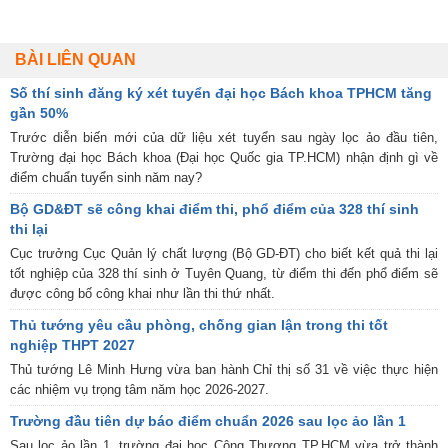
BÀI LIÊN QUAN
Số thí sinh đăng ký xét tuyển đại học Bách khoa TPHCM tăng
gần 50%
Trước diễn biến mới của dữ liệu xét tuyển sau ngày lọc ảo đầu tiên,
Trường đại học Bách khoa (Đại học Quốc gia TP.HCM) nhận định gì về
điểm chuẩn tuyển sinh năm nay?
Bộ GD&ĐT sẽ công khai điểm thi, phổ điểm của 328 thí sinh
thi lại
Cục trưởng Cục Quản lý chất lượng (Bộ GD-ĐT) cho biết kết quả thi lại
tốt nghiệp của 328 thí sinh ở Tuyên Quang, từ điểm thi đến phổ điểm sẽ
được công bố công khai như lần thi thứ nhất.
Thủ tướng yêu cầu phòng, chống gian lận trong thi tốt
nghiệp THPT 2027
Thủ tướng Lê Minh Hưng vừa ban hành Chỉ thị số 31 về việc thực hiện
các nhiệm vụ trọng tâm năm học 2026-2027.
Trường đầu tiên dự báo điểm chuẩn 2026 sau lọc ảo lần 1
Sau lọc ảo lần 1, trường đại học Công Thương TP.HCM vừa trở thành