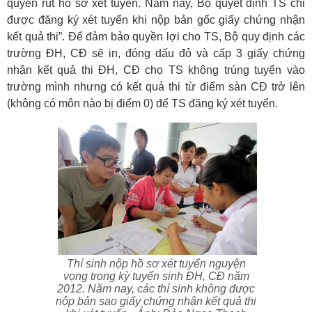
quyền rút hồ sơ xét tuyển. Năm nay, Bộ quyết định TS chỉ
được đăng ký xét tuyển khi nộp bản gốc giấy chứng nhận
kết quả thi”. Để đảm bảo quyền lợi cho TS, Bộ quy định các
trường ĐH, CĐ sẽ in, đóng dấu đỏ và cấp 3 giấy chứng
nhận kết quả thi ĐH, CĐ cho TS không trúng tuyển vào
trường mình nhưng có kết quả thi từ điểm sàn CĐ trở lên
(không có môn nào bị điểm 0) để TS đăng ký xét tuyển.
Thí sinh nộp hồ sơ xét tuyển nguyện
vọng trong kỳ tuyển sinh ĐH, CĐ năm
2012. Năm nay, các thí sinh không được
nộp bản sao giấy chứng nhận kết quả thi