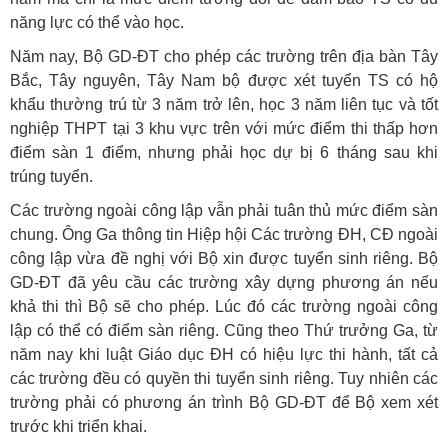
năng lực có thể vào học.
Năm nay, Bộ GD-ĐT cho phép các trường trên địa bàn Tây
Bắc, Tây nguyên, Tây Nam bộ được xét tuyển TS có hộ
khẩu thường trú từ 3 năm trở lên, học 3 năm liên tục và tốt
nghiệp THPT tại 3 khu vực trên với mức điểm thi thấp hơn
điểm sàn 1 điểm, nhưng phải học dự bị 6 tháng sau khi
trúng tuyển.
Các trường ngoài công lập vẫn phải tuân thủ mức điểm sàn
chung. Ông Ga thông tin Hiệp hội Các trường ĐH, CĐ ngoài
công lập vừa đề nghị với Bộ xin được tuyển sinh riêng. Bộ
GD-ĐT đã yêu cầu các trường xây dựng phương án nếu
khả thi thì Bộ sẽ cho phép. Lúc đó các trường ngoài công
lập có thể có điểm sàn riêng. Cũng theo Thứ trưởng Ga, từ
năm nay khi luật Giáo dục ĐH có hiệu lực thi hành, tất cả
các trường đều có quyền thi tuyển sinh riêng. Tuy nhiên các
trường phải có phương án trình Bộ GD-ĐT để Bộ xem xét
trước khi triển khai.