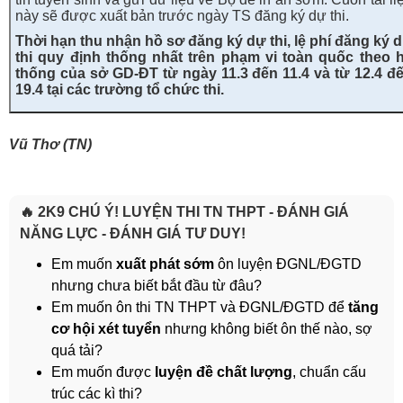
này sẽ được xuất bản trước ngày TS đăng ký dự thi.
Thời hạn thu nhận hồ sơ đăng ký dự thi, lệ phí đăng ký 
thi quy định thống nhất trên phạm vi toàn quốc theo 
thống của sở GD-ĐT từ ngày 11.3 đến 11.4 và từ 12.4 đ
19.4 tại các trường tổ chức thi.
Vũ Thơ (TN)
🔥 2K9 CHÚ Ý! LUYỆN THI TN THPT - ĐÁNH GIÁ
NĂNG LỰC - ĐÁNH GIÁ TƯ DUY!
Em muốn
xuất phát sớm
ôn luyện ĐGNL/ĐGTD
nhưng chưa biết bắt đầu từ đâu?
Em muốn ôn thi TN THPT và ĐGNL/ĐGTD để
tăng
cơ hội xét tuyển
nhưng không biết ôn thế nào, sợ
quá tải?
Em muốn được
luyện đề chất lượng
, chuẩn cấu
trúc các kì thi?