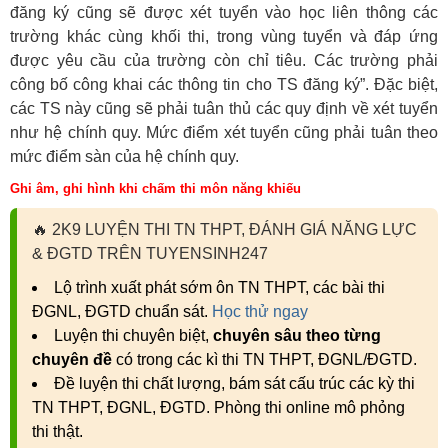
đăng ký cũng sẽ được xét tuyển vào học liên thông các
trường khác cùng khối thi, trong vùng tuyển và đáp ứng
được yêu cầu của trường còn chỉ tiêu. Các trường phải
công bố công khai các thông tin cho TS đăng ký”. Đặc biệt,
các TS này cũng sẽ phải tuân thủ các quy định về xét tuyển
như hệ chính quy. Mức điểm xét tuyển cũng phải tuân theo
mức điểm sàn của hệ chính quy.
Ghi âm, ghi hình khi chấm thi môn năng khiếu
🔥
2K9 LUYỆN THI TN THPT, ĐÁNH GIÁ NĂNG LỰC
& ĐGTD TRÊN TUYENSINH247
Lộ trình xuất phát sớm ôn TN THPT, các bài thi
ĐGNL, ĐGTD chuẩn sát.
Học thử ngay
Luyện thi chuyên biệt,
chuyên sâu theo từng
chuyên đề
có trong các kì thi TN THPT, ĐGNL/ĐGTD.
Đề luyện thi chất lượng, bám sát cấu trúc các kỳ thi
TN THPT, ĐGNL, ĐGTD. Phòng thi online mô phỏng
thi thật.