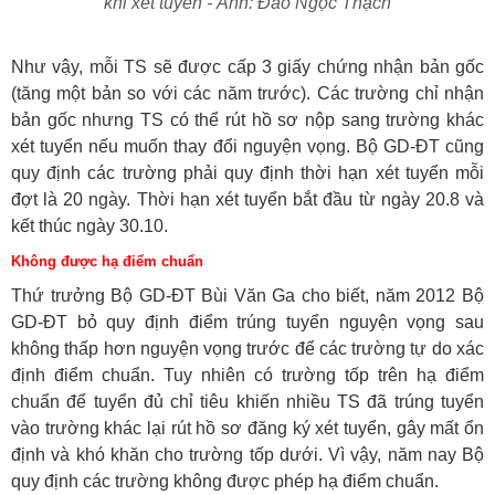
khi xét tuyển - Ảnh: Đào Ngọc Thạch
Như vậy, mỗi TS sẽ được cấp 3 giấy chứng nhận bản gốc
(tăng một bản so với các năm trước). Các trường chỉ nhận
bản gốc nhưng TS có thể rút hồ sơ nộp sang trường khác
xét tuyển nếu muốn thay đổi nguyện vọng. Bộ GD-ĐT cũng
quy định các trường phải quy định thời hạn xét tuyển mỗi
đợt là 20 ngày. Thời hạn xét tuyển bắt đầu từ ngày 20.8 và
kết thúc ngày 30.10.
Không được hạ điểm chuẩn
Thứ trưởng Bộ GD-ĐT Bùi Văn Ga cho biết, năm 2012 Bộ
GD-ĐT bỏ quy định điểm trúng tuyển nguyện vọng sau
không thấp hơn nguyện vọng trước để các trường tự do xác
định điểm chuẩn. Tuy nhiên có trường tốp trên hạ điểm
chuẩn để tuyển đủ chỉ tiêu khiến nhiều TS đã trúng tuyển
vào trường khác lại rút hồ sơ đăng ký xét tuyển, gây mất ổn
định và khó khăn cho trường tốp dưới. Vì vậy, năm nay Bộ
quy định các trường không được phép hạ điểm chuẩn.