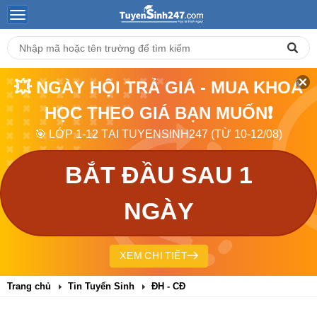
💥 NGÀY HỘI TRẢ GIÁ - MUA KHOÁ
HỌC THEO GIÁ BẠN MUỐN❗
🎯 LỚP 1-12 TẠI TUYENSINH247 (TỪ 10-12/08)
BẮT ĐẦU SAU 1
NGÀY
XEM CHI TIẾT
Trang chủ
Tin Tuyển Sinh
ĐH - CĐ