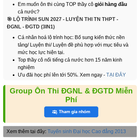
Em muốn ôn thi cùng TOP thầy cô
giỏi hàng đầu
cả nước?
️🎯 LỘ TRÌNH SUN 2027 - LUYỆN THI TN THPT -
ĐGNL - ĐGTD (3IN1)
Cá nhân hoá lộ trình học: Bổ sung kiến thức nền
tảng/ Luyện thi/ Luyện đề phù hợp với mục tiêu và
mức học lực hiện tại.
Top thầy cô nổi tiếng cả nước hơn 15 năm kinh
nghiệm
Ưu đãi học phí lên tới 50%. Xem ngay -
TẠI ĐÂY
Group Ôn Thi ĐGNL & ĐGTD Miễn
Phí
Xem thêm tại đây:
Tuyển sinh Đại học Cao đẳng 2013