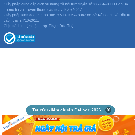
Giấy phép cung cấp dịch vụ mạng xã hội trực tuyến số 337/GP-BTTTT do Bộ
Thông tin và Truyền thông cấp ngày 10/07/2017.
Giấy phép kinh doanh giáo dục: MST-0106478082 do Sở Kế hoạch và Đầu tư
cấp ngày 24/10/2011.
Chịu trách nhiệm nội dung: Phạm Đức Tuệ.
Tra cứu điểm chuẩn Đại học 2026