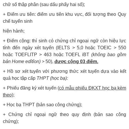
chữ số thập phân (sau dấu phẩy hai số);
+ Điểm ưu tiên: điểm ưu tiên khu vực, đối tượng theo Quy
chế tuyển sinh
hiện hành;
+ Điểm cộng: thí sinh có chứng chỉ ngoại ngữ còn hiệu lực
tính đến ngày xét tuyển (IELTS > 5,0 hoặc TOEIC > 550
hoặc TOEFLITP > 463 hoặc TOEFL iBT
(không bao gồm
bản Home edỉtỉon) >
50),
được cộng 03 điêm.
+ Hồ sơ xét tuyển với phương thức xét tuyển dựa vào kết
quả học tập cấp
THPT (học bạ):
+ Phiếu đăng ký xét tuyển (
có mẫu phiếu ĐKXT học bạ kèm
theo)
;
+ Học bạ THPT (bản sao công chứng);
+ Chứng chỉ ngoại ngữ theo quy định (bản sao công
chứng);