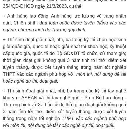
354/QĐ-ĐHCĐ ngày 21/3/2023, cụ thể:
+ Anh hùng lao động, Anh hùng ỉực lượng vũ trang nhân
dân, Chiến sĩ thỉ
đua toàn quốc được tuyển thẳng vào các
ngành, chương trình do Trường quy định.
+ Thí sinh đoạt giải nhất, nhì, ba trong kỳ thỉ chọn học sinh
giỏi quắc gia, quốc tế hoặc giải nhất thi khoa học, kỹ thuật
cấp quốc gia, quốc tế do Bộ GD&ĐT tổ chức, cử tham gia;
thời gian đoạt giải không quá 3 năm tính tới thời điểm xét
tuyển thẳng, được xét tưyển thảng trong năm tốt nghiệp
THPT vào các ngành phù họp với
môn thỉ, nội dung dề tài
hoặc nghề dự thỉ, đoạt giải;
+ Thí sinh đoạt giải nhất, nhì, ba trong các kỳ thi tay nghề
khu vực ASEAN và thi tay nghề quốc tế do Bộ Lao động -
Thương binh và Xã hội cử đi; thời gian đoạt giải không quá
3 năm tính tới thời điểm xét tuyển thẳng, được xét tuyển
thẳng trong năm tốt nghiệp
THPT vào các ngành phù họp
với môn thi, nội dung đề tài hoặc nghề dự thỉ, đoạt giải.