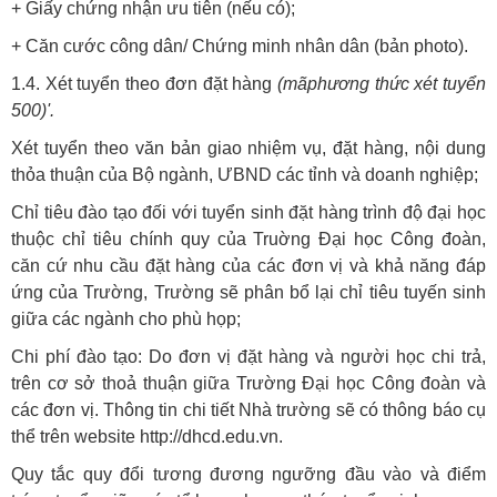
+ Giấy chứng nhận ưu tiên (nếu có);
+ Căn cước công dân/ Chứng minh nhân dân (bản photo).
1.4. Xét tuyển theo đơn đặt hàng
(mãphương thức xét tuyển
500)'.
Xét tuyển theo văn bản giao nhiệm vụ, đặt hàng, nội dung
thỏa thuận của Bộ ngành, ƯBND các tỉnh và doanh nghiệp;
Chỉ tiêu đào tạo đối với tuyển sinh đặt hàng trình độ đại học
thuộc chỉ tiêu chính quy của Truờng Đại học Công đoàn,
căn cứ nhu cầu đặt hàng của các đơn vị và khả năng đáp
ứng của Trường, Trường sẽ phân bổ lại chỉ tiêu tuyến sinh
giữa các ngành cho phù họp;
Chi phí đào tạo: Do đơn vị đặt hàng và người học chi trả,
trên cơ sở thoả thuận giữa Trường Đại học Công đoàn và
các đơn vị. Thông tin chi tiết Nhà trường sẽ có thông báo cụ
thể trên website http://dhcd.edu.vn.
Quy tắc quy đổi tương đương ngưỡng đầu vào và điểm