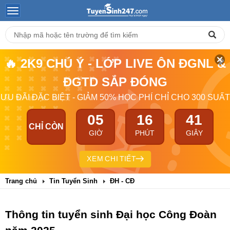
🔥 2K9 CHÚ Ý - LỚP LIVE ÔN ĐGNL &
ĐGTD SẮP ĐÓNG
ƯU ĐÃI ĐẶC BIỆT - GIẢM 50% HỌC PHÍ CHỈ CHO 300 SUẤT
05
16
41
CHỈ CÒN
GIỜ
PHÚT
GIÂY
XEM CHI TIẾT
Trang chủ
Tin Tuyển Sinh
ĐH - CĐ
Thông tin tuyển sinh Đại học Công Đoàn