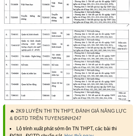
🔥
2K9 LUYỆN THI TN THPT, ĐÁNH GIÁ NĂNG LỰC
& ĐGTD TRÊN TUYENSINH247
Lộ trình xuất phát sớm ôn TN THPT, các bài thi
ĐGNL, ĐGTD chuẩn sát.
Học thử ngay