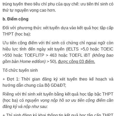
trúng tuyển theo tiêu chí phụ của quy chế: ưu tiên thí sinh có
thứ tự nguyện vọng cao hơn.
b. Điểm cộng
Đối với phương thức xét tuyển dựa vào kết quả học tập cấp
THPT (học bạ):
Ưu tiên cộng điểm với thí sinh có chứng chỉ ngoại ngữ còn
hiệu lực tính đến ngày xét tuyển (IELTS >5,0 hoặc TOEIC
>550 hoặc TOEFLITP > 463 hoặc TOEFL iBT
(không bao
gồm bàn Home editỉon) >
50),
được công 03 điểm.
Tổ chửc tuyển sinh
+ Đợt 1: Thời gian đăng ký xét tuyển theo kế hoạch và
hướng dẫn chung của Bộ GD&ĐT;
Riêng với thí sinh xét tuyển bằng kết quả học tập bậc THPT
(học bạ) có
nguyện vọng nộp hồ sơ ưu tiên cộng điểm cần
đãng kỷ và nộp như sau:
+ Thí sinh đăng ký khai thông tin kết quả học tập cấp THPT