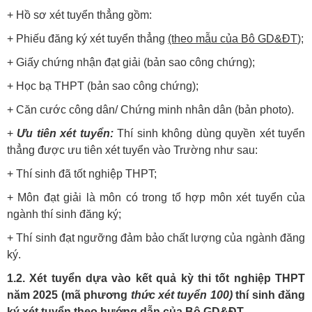
+ Hồ sơ xét tuyển thẳng gồm:
+ Phiếu đăng ký xét tuyển thẳng
(theo mẫu của Bô GD&ĐT
);
+ Giấy chứng nhận đạt giải (bản sao công chứng);
+ Học bạ THPT (bản sao công chứng);
+ Căn cước công dân/ Chứng minh nhân dân (bản photo).
+
Ưu tiên xét tuyển:
Thí sinh không dùng quyền xét tuyển
thẳng được ưu tiên xét tuyển vào Trường như sau:
+ Thí sinh đã tốt nghiệp THPT;
+ Môn đạt giải là môn có trong tổ hợp môn xét tuyển của
ngành thí sinh đăng ký;
+ Thí sinh đạt ngưỡng đảm bảo chất lượng của ngành đăng
ký.
1.2. Xét tuyển dựa vào kết quả kỳ thi tốt nghiệp THPT
năm 2025 (mã phương
thức xét tuyển 100)
thí sinh đăng
ký xét tuyển theo hướng dẫn của Bộ GD&ĐT.