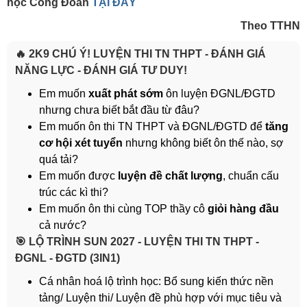
học Công Đoàn
TẠI ĐÂY
Theo TTHN
🔥 2K9 CHÚ Ý! LUYỆN THI TN THPT - ĐÁNH GIÁ
NĂNG LỰC - ĐÁNH GIÁ TƯ DUY!
Em muốn
xuất phát sớm
ôn luyện ĐGNL/ĐGTD
nhưng chưa biết bắt đầu từ đâu?
Em muốn ôn thi TN THPT và ĐGNL/ĐGTD để
tăng
cơ hội xét tuyển
nhưng không biết ôn thế nào, sợ
quá tải?
Em muốn được
luyện đề chất lượng
, chuẩn cấu
trúc các kì thi?
Em muốn ôn thi cùng TOP thầy cô
giỏi hàng đầu
cả nước?
️🎯 LỘ TRÌNH SUN 2027 - LUYỆN THI TN THPT -
ĐGNL - ĐGTD (3IN1)
Cá nhân hoá lộ trình học: Bổ sung kiến thức nền
tảng/ Luyện thi/ Luyện đề phù hợp với mục tiêu và