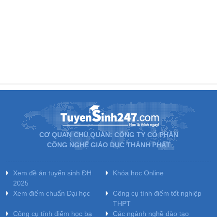
CƠ QUAN CHỦ QUẢN: CÔNG TY CỔ PHẦN
CÔNG NGHỆ GIÁO DỤC THÀNH PHÁT
Xem đề án tuyển sinh ĐH
Khóa học Online
2025
Xem điểm chuẩn Đại học
Công cụ tính điểm tốt nghiệp
THPT
Công cụ tính điểm học bạ
Các ngành nghề đào tạo