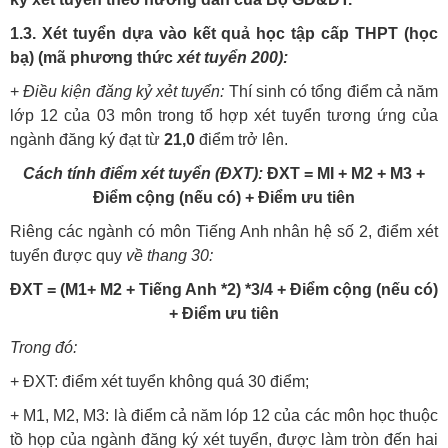
1.3. Xét tuyển dựa vào kết quả học tập cấp THPT (học
bạ) (mã phương thức
xét tuyển 200):
+
Điều kiện đăng kỷ xẻt tuyển:
Thí sinh có tổng điểm cả năm
lớp 12 của 03 môn trong tổ hợp xét tuyển tương ứng của
ngành đăng ký đạt từ
21,0
điểm trở lên.
Cách tính điểm xét tuyển (ĐXT):
ĐXT = MI + M2 + M3 +
Điểm cộng (nếu có) + Điểm ưu tiên
Riêng các ngành có môn Tiếng Anh nhân hệ số 2, điểm xét
tuyển được quy
về thang 30:
ĐXT = (M1+ M2 + Tiếng Anh *2) *3/4 + Điểm cộng (nếu có)
+ Điểm ưu tiên
Trong đó:
+ ĐXT: điểm xét tuyển không quá 30 điểm;
+ M1, M2, M3: là điểm cả năm lóp 12 của các môn học thuộc
tồ họp của ngành đăng ký xét tuyển, được làm tròn đến hai