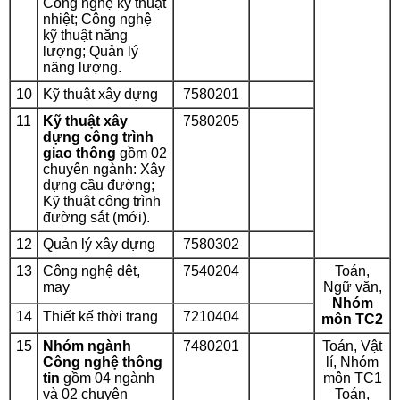
Công nghệ kỹ thuật
nhiệt; Công nghệ
kỹ thuật năng
lượng; Quản lý
năng lượng.
10
Kỹ thuật xây dựng
7580201
11
Kỹ thuật xây
7580205
dựng công trình
giao thông
gồm 02
chuyên ngành: Xây
dựng cầu đường;
Kỹ thuật công trình
đường sắt (
mới
).
12
Quản lý xây dựng
7580302
13
Công nghệ dệt,
7540204
Toán,
may
Ngữ văn,
Nhóm
14
Thiết kế thời trang
7210404
môn TC2
15
Nhóm ngành
7480201
Toán, Vật
Công nghệ thông
lí,
Nhóm
tin
gồm 04 ngành
môn TC1
và 02 chuyên
Toán,