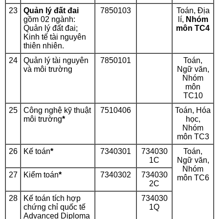
23
Quản lý đất đai
7850103
Toán, Địa
gồm 02 ngành:
lí,
Nhóm
Quản lý đất đai;
môn TC4
Kinh tế tài nguyên
thiên nhiên.
24
Quản lý tài nguyên
7850101
Toán,
và môi trường
Ngữ văn,
Nhóm
môn
TC10
25
Công nghệ kỹ thuật
7510406
Toán, Hóa
môi trường
*
học,
Nhóm
môn TC3
26
Kế toán
*
7340301
734030
Toán,
1C
Ngữ văn,
Nhóm
27
Kiểm toán
*
7340302
734030
môn TC6
2C
28
Kế toán tích hợp
734030
chứng chỉ quốc tế
1Q
Advanced Diploma