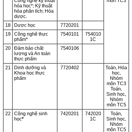
Công nghệ kỹ thuật
môn TC3
hóa học
*
; Kỹ thuật
hóa phân tích; Hóa
dược.
18
Dược học
7720201
19
Công nghệ thực
7540101
754010
phẩm
*
1C
20
Đảm bảo chất
7540106
lượng và An toàn
thực phẩm
21
Dinh dưỡng và
7720402
Toán, Hóa
Khoa học thực
học,
phẩm
Nhóm
môn TC3
Toán,
Sinh học,
Nhóm
môn TC5
22
Công nghệ sinh
7420201
742020
Toán,
học
*
1C
Sinh học,
Nhóm
môn TC5