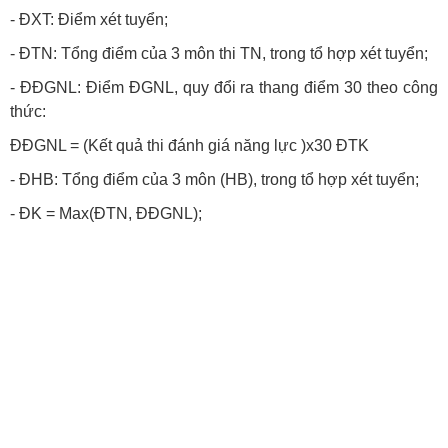
- ĐXT: Điểm xét tuyển;
- ĐTN: Tổng điểm của 3 môn thi TN, trong tổ hợp xét tuyển;
-
ĐĐGNL:
Điểm ĐGNL, quy đổi ra thang điểm 30 theo công
thức:
ĐĐGNL = (Kết quả thi đánh giá năng lực )x30 ĐTK
- ĐHB: Tổng điểm của 3 môn (HB), trong tổ hợp xét tuyển;
- ĐK = Max(ĐTN, ĐĐGNL);