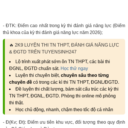
- ĐTK: Điểm cao nhất trong kỳ thi đánh giá năng lực (Điểm
thủ khoa của kỳ thi đánh giá năng lực năm 2026);
🔥
2K9 LUYỆN THI TN THPT, ĐÁNH GIÁ NĂNG LỰC
& ĐGTD TRÊN TUYENSINH247
Lộ trình xuất phát sớm ôn TN THPT, các bài thi
ĐGNL, ĐGTD chuẩn sát.
Học thử ngay
Luyện thi chuyên biệt,
chuyên sâu theo từng
chuyên đề
có trong các kì thi TN THPT, ĐGNL/ĐGTD.
Đề luyện thi chất lượng, bám sát cấu trúc các kỳ thi
TN THPT, ĐGNL, ĐGTD. Phòng thi online mô phỏng
thi thật.
Học chủ động, nhanh, chậm theo tốc độ cá nhân
- Đ(Kv; Đt): Điểm ưu tiên khu vực, đối tượng theo quy định