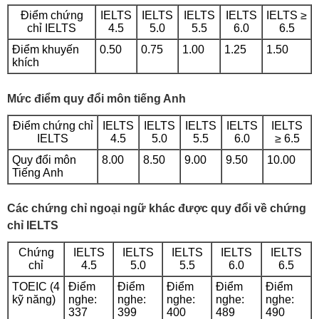
Điểm chứng
IELTS
IELTS
IELTS
IELTS
IELTS ≥
chỉ IELTS
4.5
5.0
5.5
6.0
6.5
Điểm khuyến
0.50
0.75
1.00
1.25
1.50
khích
Mức điểm quy đổi môn tiếng Anh
Điểm chứng chỉ
IELTS
IELTS
IELTS
IELTS
IELTS
IELTS
4.5
5.0
5.5
6.0
≥ 6.5
Quy đổi môn
8.00
8.50
9.00
9.50
10.00
Tiếng Anh
Các chứng chỉ ngoại ngữ khác được quy đổi về chứng
chỉ IELTS
Chứng
IELTS
IELTS
IELTS
IELTS
IELTS
chỉ
4.5
5.0
5.5
6.0
6.5
TOEIC (4
Điểm
Điểm
Điểm
Điểm
Điểm
kỹ năng)
nghe:
nghe:
nghe:
nghe:
nghe:
337
399
400
489
490