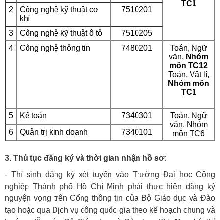
TC1
2
Công nghệ kỹ thuật cơ
7510201
khí
3
Công nghệ kỹ thuật ô tô
7510205
4
Công nghệ thông tin
7480201
Toán, Ngữ
văn,
Nhóm
môn TC12
Toán, Vật lí,
Nhóm môn
TC1
5
Kế toán
7340301
Toán, Ngữ
văn,
Nhóm
6
Quản trị kinh doanh
7340101
môn TC6
3. Thủ tục đăng ký và thời gian nhận hồ sơ:
- Thí sinh đăng ký xét tuyển vào Trường Đại học Công
nghiệp Thành phố Hồ Chí Minh phải thực hiện đăng ký
nguyện vọng trên Cổng thông tin của Bộ Giáo dục và Đào
tạo hoặc qua Dịch vụ công quốc gia theo kế hoạch chung và