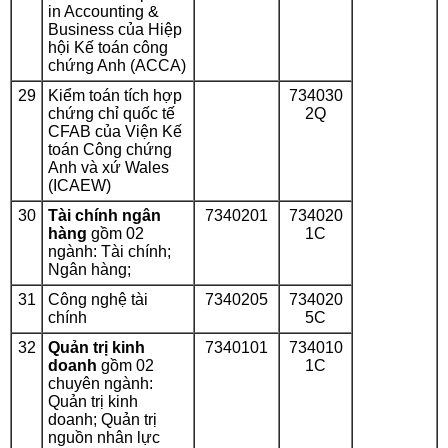
in Accounting &
Business của Hiệp
hội Kế toán công
chứng Anh (ACCA)
29
Kiểm toán tích hợp
734030
chứng chỉ quốc tế
2Q
CFAB của Viện Kế
toán Công chứng
Anh và xứ Wales
(ICAEW)
30
Tài chính ngân
7340201
734020
hàng
gồm 02
1C
ngành: Tài chính;
Ngân hàng;
31
Công nghệ tài
7340205
734020
chính
5C
32
Quản trị kinh
7340101
734010
doanh
gồm 02
1C
chuyên ngành:
Quản trị kinh
doanh; Quản trị
nguồn nhân lực