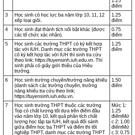
1.25
điểm
3
Học sinh có học lực ba năm lớp 10, 11, 12
1.25
xếp loại giỏi.
điểm
4
Học sinh đạt thành tích nổi bật khác (được
0.75
các tổ chức xác nhận).
điểm
5
Học sinh các trường THPT có ký kết hợp
1.25
tác với IUH. Danh mục các trường THPT
điểm
có ký kết hợp tác với IUH thí sinh tra cứu
theo link: https://tuyensinh.iuh.edu.vn. Thí
sinh phải có giấy giới thiệu của Hiệu
trưởng.
6
Học sinh trường chuyên/trường năng khiếu
1.50
(danh sách các trường chuyên, trường
điểm
năng khiếu tra cứu theo link:
https://tuyensinh.iuh.edu.vn.
7
Học sinh trường THPT thuộc các trường
Mức 1:
Top có chất lượng tốt dựa trên điểm đầu
1.25
vào năm lớp 10, kết quả phân tích chất
điểmMứ
lượng học tập tại IUH, kết quả đổi sánh
c 2: 1.00
giữa điểm học bạ THPT và điểm thi tốt
điểmMứ
nghiệp THPT, danh mục các trường THPT
c 3: 0.75