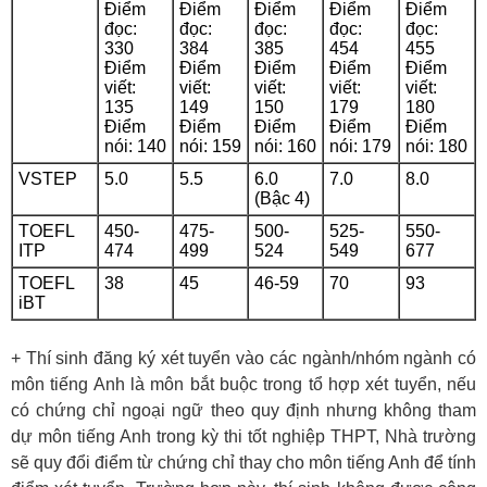
Điểm
Điểm
Điểm
Điểm
Điểm
đọc:
đọc:
đọc:
đọc:
đọc:
330
384
385
454
455
Điểm
Điểm
Điểm
Điểm
Điểm
viết:
viết:
viết:
viết:
viết:
135
149
150
179
180
Điểm
Điểm
Điểm
Điểm
Điểm
nói: 140
nói: 159
nói: 160
nói: 179
nói: 180
VSTEP
5.0
5.5
6.0
7.0
8.0
(Bậc 4)
TOEFL
450-
475-
500-
525-
550-
ITP
474
499
524
549
677
TOEFL
38
45
46-59
70
93
iBT
+ Thí sinh đăng ký xét tuyển vào các ngành/nhóm ngành có
môn tiếng Anh là môn bắt buộc trong tổ hợp xét tuyển, nếu
có chứng chỉ ngoại ngữ theo quy định nhưng không tham
dự môn tiếng Anh trong kỳ thi tốt nghiệp THPT, Nhà trường
sẽ quy đổi điểm từ chứng chỉ thay cho môn tiếng Anh để tính