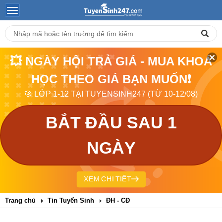
💥 NGÀY HỘI TRẢ GIÁ - MUA KHOÁ
HỌC THEO GIÁ BẠN MUỐN❗
🎯 LỚP 1-12 TẠI TUYENSINH247 (TỪ 10-12/08)
BẮT ĐẦU SAU 1
NGÀY
XEM CHI TIẾT
Trang chủ
Tin Tuyển Sinh
ĐH - CĐ