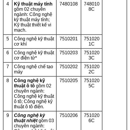
4
Kỹ thuật máy tính
7480108
748010
gồm 02 chuyên
8C
ngành: Công nghệ
kỹ thuật máy tính;
Kỹ thuật thiết kế vi
mạch.
5
Công nghệ kỹ thuật
7510201
751020
cơ khí
1C
6
Công nghệ kỹ thuật
7510203
751020
cơ điện tử
*
3C
7
Công nghệ chế tạo
7510202
751020
máy
2C
8
Công nghệ kỹ
7510205
751020
thuật ô tô
gồm 02
5C
chuyên ngành:
Công nghệ kỹ thuật
ô tô; Công nghệ kỹ
thuật ô tô điện.
9
Công nghệ kỹ
7510206
751020
thuật nhiệt
gồm 03
6C
chuyên ngành: