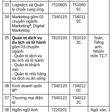
33
Logistics và Quản
7510605
751060
lý chuỗi cung ứng.
5C
34
Marketing gồm 02
7340115
734011
chuyên ngành:
5C
Marketing
*
; Digital
Marketing
35
Quản trị dịch vụ
7810103
781010
Toán,
du lịch và lữ hành
3C
Tiếng
gồm 03 chuyên
anh,
ngành:
Nhóm
- Quản trị dịch vụ
môn TC7
du lịch và lữ hành
- Quản trị khách
sạn
- Quản trị nhà hàng
và dịch vụ ăn uống
36
Kinh doanh quốc
7340120
734012
tế
*
0C
37
Thương mại điện
7340122
734012
tử
2C
38
Ngôn ngữ Anh
7220201
Ngữ văn,