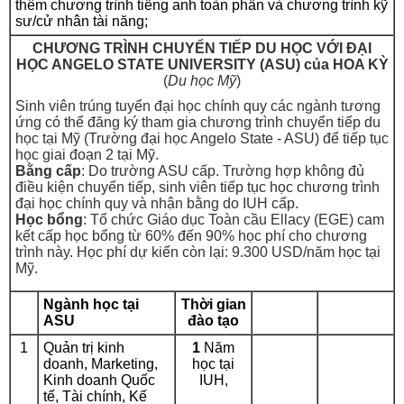
thêm chương trình tiếng anh toàn phần và chương trình kỹ
sư/cử nhân tài năng;
CHƯƠNG TRÌNH CHUYỂN TIẾP DU HỌC VỚI ĐẠI
HỌC ANGELO STATE UNIVERSITY (ASU) của HOA KỲ
(
Du học Mỹ
)
Sinh viên trúng tuyển đại học chính quy các ngành tương
ứng có thể đăng ký tham gia chương trình chuyển tiếp du
học tại Mỹ (Trường đại học Angelo State - ASU) để tiếp tục
học giai đoạn 2 tại Mỹ.
Bằng cấp
: Do trường ASU cấp. Trường hợp không đủ
điều kiện chuyển tiếp, sinh viên tiếp tục học chương trình
đại học chính quy và nhận bằng do IUH cấp.
Học bổng
: Tổ chức Giáo dục Toàn cầu Ellacy (EGE) cam
kết cấp học bổng từ 60% đến 90% học phí cho chương
trình này. Học phí dự kiến còn lại: 9.300 USD/năm học tại
Mỹ.
Ngành học tại
Thời gian
ASU
đào tạo
1
Quản trị kinh
1
Năm
doanh, Marketing,
học tại
Kinh doanh Quốc
IUH,
tế, Tài chính, Kế