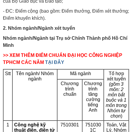
của Bộ Giáo dục và Đào tạo;
- ĐC: Điểm cộng (bao gồm: Điểm thưởng, Điểm xét thưởng;
Điểm khuyến khích).
2. Nhóm ngành/Ngành xét tuyển
Nhóm ngành/Ngành tại Trụ sở Chính Thành phố Hồ Chí
Minh
>> XEM THÊM ĐIỂM CHUẨN ĐẠI HỌC CÔNG NGHIỆP
TPHCM CÁC NĂM
TẠI ĐÂY
Stt
Tên ngành/ Nhóm
Mã ngành
Tổ hợp
ngành
xét tuyển
Chương
Chương
(gồm 3
trình
trình
môn:
2
chuẩn
tăng
môn bắt
cường
buộc và 1
tiếng
môn trong
Anh
Nhóm tự
chọn
)
1
Công nghệ kỹ
7510301
751030
Toán, Vật
thuật điện, điện tử
1C
Lý,
Nhóm