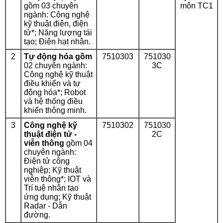
gồm 03 chuyên
môn TC1
ngành: Công nghệ
kỹ thuật điện, điện
tử
*
; Năng lượng tái
tạo; Điện hạt nhân.
2
Tự động hóa gồm
7510303
751030
02 chuyên ngành:
3C
Công nghệ kỹ thuật
điều khiển và tự
động hóa
*
; Robot
và hệ thống điều
khiển thông minh.
3
Công nghệ kỹ
7510302
751030
thuật điện tử -
2C
viễn thông
gồm 04
chuyên ngành:
Điện tử công
nghiệp; Kỹ thuật
viễn thông
*
; IOT và
Trí tuệ nhân tạo
ứng dụng; Kỹ thuật
Radar - Dẫn
đường.