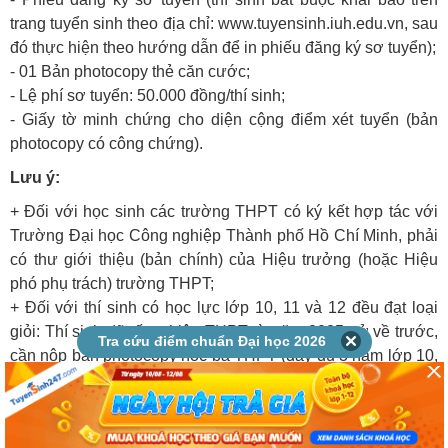
trang tuyển sinh theo địa chỉ: www.tuyensinh.iuh.edu.vn, sau
đó thực hiện theo hướng dẫn để in phiếu đăng ký sơ tuyển);
-
01 Bản photocopy thẻ căn cước
;
-
Lệ phí sơ tuyển: 50.000 đồng/thí sinh
;
-
Giấy tờ minh chứng cho diện cộng điểm xét tuyển
(bản
photocopy có công chứng).
Lưu ý:
+ Đối với học sinh các trường THPT có ký kết hợp tác với
Trường Đại học Công nghiệp Thành phố Hồ Chí Minh, phải
có thư giới thiệu (bản chính) của Hiệu trưởng (hoặc Hiệu
phó phụ trách) trường THPT;
+ Đối với thí sinh có học lực lớp 10, 11 và 12 đều đạt loại
giỏi: Thí sinh đã tốt nghiệp THPT từ năm 2025 trở về trước,
Tra cứu điểm chuẩn Đại học 2026
cần nộp bản photocopy học bạ THPT (đầy đủ 3 năm lớp 10,
11 và 12) có công chứng; thí sinh tốt nghiệp năm 2026 nộp
bản photocopy học bạ THPT (đầy đủ 3 năm lớp 10, 11 và
12).