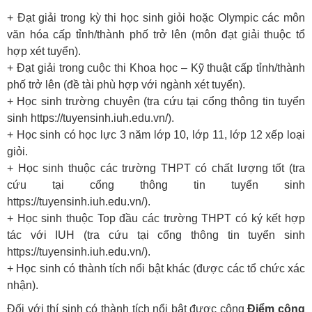
+ Đạt giải trong kỳ thi học sinh giỏi hoặc Olympic các môn
văn hóa cấp tỉnh/thành phố trở lên (môn đạt giải thuộc tổ
hợp xét tuyển).
+ Đạt giải trong cuộc thi Khoa học – Kỹ thuật cấp tỉnh/thành
phố trở lên (đề tài phù hợp với ngành xét tuyển).
+ Học sinh trường chuyên (tra cứu tại cổng thông tin tuyển
sinh https://tuyensinh.iuh.edu.vn/).
+ Học sinh có học lực 3 năm lớp 10, lớp 11, lớp 12 xếp loại
giỏi.
+ Học sinh thuộc các trường THPT có chất lượng tốt (tra
cứu tại cổng thông tin tuyển sinh
https://tuyensinh.iuh.edu.vn/).
+ Học sinh thuộc Top đầu các trường THPT có ký kết hợp
tác với IUH (tra cứu tại cổng thông tin tuyển sinh
https://tuyensinh.iuh.edu.vn/).
+ Học sinh có thành tích nổi bật khác (được các tổ chức xác
nhận).
Đối với thí sinh có thành tích nổi bật được cộng
Điểm cộng