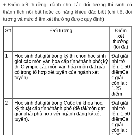
+ Điểm xét thưởng, dành cho các đối tượng thí sinh có
thành tích nổi bật hoặc có năng khiếu đặc biệt (chi tiết đối
tượng và mức điểm xét thưởng được quy định
)
Stt
Đối tượng
Điểm
xét
thưởng
(tối đa)
1
Học sinh đạt giải trong kỳ thi chọn học sinh
Đạt giải
giỏi các môn văn hóa cấp tỉnh/thành phố; kỳ
nhì trở
thi Olympic các môn văn hóa (môn đạt giải
lên: 1.50
có trong tổ hợp xét tuyển của ngành xét
điểmCá
tuyển).
c giải
còn lại:
1.25
điểm
2
Học sinh đạt giải trong Cuộc thi khoa học,
Đạt giải
kỹ thuật cấp tỉnh/thành phố (đề tài/môn đạt
nhì trở
giải phải phù hợp với ngành đăng ký xét
lên: 1.50
tuyển).
điểmCá
c giải
còn lại: