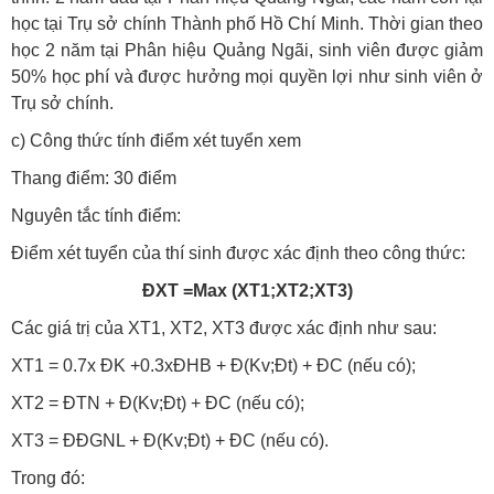
học tại Trụ sở chính Thành phố Hồ Chí Minh. Thời gian theo
học 2 năm tại Phân hiệu Quảng Ngãi, sinh viên được giảm
50% học phí và được hưởng mọi quyền lợi như sinh viên ở
Trụ sở chính.
c) Công thức tính điểm xét tuyển
xem
Thang điểm: 30 điểm
Nguyên tắc tính điểm:
Điểm xét tuyển của thí sinh được xác định theo công thức:
ĐXT =Max (XT1;XT2;XT3)
Các giá trị của XT1, XT2, XT3 được xác định như sau:
XT1 = 0.7x ĐK +0.3xĐHB + Đ(Kv;Đt) + ĐC (nếu có);
XT2 = ĐTN + Đ(Kv;Đt) + ĐC (nếu có);
XT3 = ĐĐGNL + Đ(Kv;Đt) + ĐC (nếu có).
Trong đó: