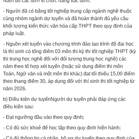
Nam do các đơn vị chức năng xác định.
- Người đã có bằng tốt nghiệp trung cấp ngành nghề thuộc
cùng nhóm ngành dự tuyển và đã hoàn thành đủ yêu cầu
khối lượng kiến thức văn hóa cấp THPT theo quy định của
pháp luật.
- Nguồn xét tuyển vào chương trình đào tạo trình độ đại học
là thí sinh có tổng điểm 03 môn thi kỳ thi tốt nghiệp THPT (kỳ
thi trung học nghề đối với đối tượng trung học nghề) các
năm theo tổ hợp xét tuyển (hoặc sử dụng điểm thi môn
Toán, Ngữ văn và một môn thi khác) đạt tối thiểu 15,00 điểm
theo thang điểm 30, áp dụng đối với thí sinh thi tốt nghiệp từ
năm 2026.
b
) Điều kiện dự tuyển
Người dự tuyển phải đáp ứng các
điều kiện sau:
- Đạt ngưỡng đầu vào theo quy định;
- Có đủ sức khoẻ để học tập theo quy định hiện hành;
- Có đủ thông tin cá nhân, hồ sơ dự tuyển theo quy định của