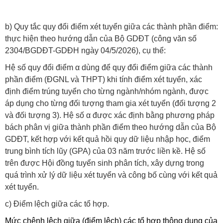
b) Quy tắc quy đổi điểm xét tuyển giữa các thành phần điểm:
thực hiện theo hướng dẫn của Bộ GDĐT (công văn số
2304/BGDĐT-GDĐH ngày 04/5/2026), cụ thể:
Hệ số quy đổi điểm α dùng để quy đổi điểm giữa các thành
phần điểm (ĐGNL và THPT) khi tính điểm xét tuyển, xác
định điểm trúng tuyển cho từng ngành/nhóm ngành, được
áp dụng cho từng đối tượng tham gia xét tuyển (đối tượng 2
và đối tượng 3).
Hệ số α được xác định bằng phương pháp
bách phân vị giữa thành phần điểm theo hướng dẫn của Bộ
GDĐT, kết hợp với kết quả hồi quy dữ liệu nhập học, điểm
trung bình tích lũy (GPA) của 03 năm trước liền kề.
Hệ số
trên được Hội đồng tuyển sinh phân tích, xây dựng trong
quá trình xử lý dữ liệu xét tuyển và công bố cùng với kết quả
xét tuyển.
c) Điểm lệch giữa các tổ hợp.
Mức chênh lệch giữa (điểm lệch) các tổ hợp thông dụng của