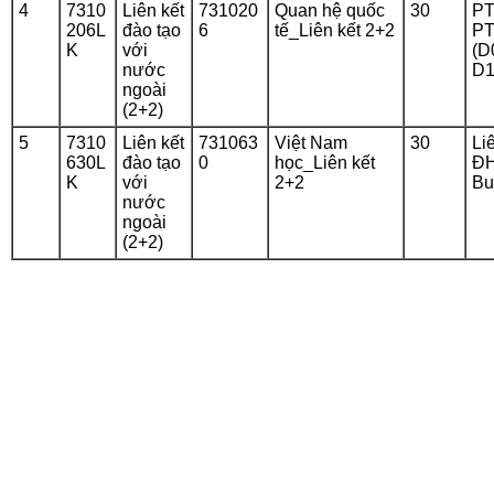
4
7310
Liên kết
731020
Quan hệ quốc
30
PT
206L
đào tạo
6
tế_Liên kết 2+2
PT
K
với
(D
nước
D1
ngoài
(2+2)
5
7310
Liên kết
731063
Việt Nam
30
Li
630L
đào tạo
0
học_Liên kết
Đ
K
với
2+2
Bu
nước
ngoài
(2+2)