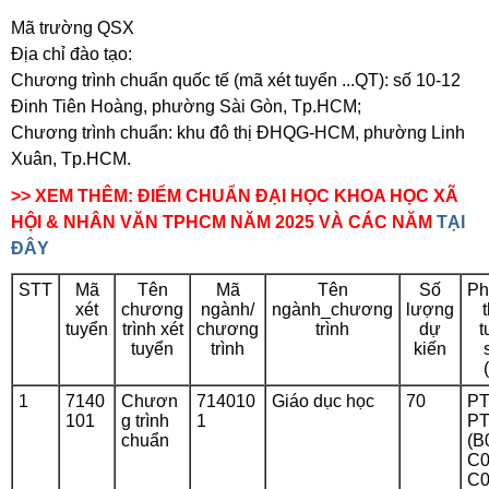
Mã trường QSX
Địa chỉ đào tạo:
Chương trình chuẩn quốc tế (mã xét tuyển ...QT): số 10-12
Đinh Tiên Hoàng, phường Sài Gòn, Tp.HCM;
Chương trình chuẩn: khu đô thị ĐHQG-HCM, phường Linh
Xuân, Tp.HCM.
>> XEM THÊM: ĐIỂM CHUẨN ĐẠI HỌC KHOA HỌC XÃ
HỘI & NHÂN VĂN TPHCM NĂM 2025 VÀ CÁC NĂM
TẠI
ĐÂY
STT
Mã
Tên
Mã
Tên
Số
Ph
xét
chương
ngành/
ngành_chương
lượng
tuyển
trình xét
chương
trình
dự
t
tuyển
trình
kiến
1
7140
Chươn
714010
Giáo dục học
70
PT
101
g trình
1
PT
chuẩn
(B
C0
C0