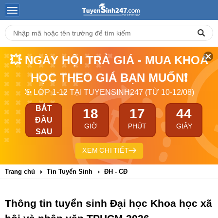
💥 NGÀY HỘI TRẢ GIÁ - MUA KHOÁ
HỌC THEO GIÁ BẠN MUỐN❗
🎯 LỚP 1-12 TẠI TUYENSINH247 (TỪ 10-12/08)
BẮT
18
17
43
ĐẦU
GIỜ
PHÚT
GIÂY
SAU
XEM CHI TIẾT
Trang chủ
Tin Tuyển Sinh
ĐH - CĐ
Thông tin tuyển sinh Đại học Khoa học xã