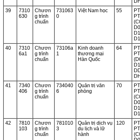
DH
39
7310
Chươn
731063
Việt Nam học
55
PT
630
g trình
0
PT
chuẩn
(C
D0
D1
D1
40
7310
Chươn
73106a
Kinh doanh
64
PT
6a1
g trình
1
thương mại
PT
chuẩn
Hàn Quốc
(D
D1
DD
DH
41
7340
Chươn
734040
Quản trị văn
70
PT
406
g trình
6
phòng
PT
chuẩn
(C
D0
D1
D1
42
7810
Chươn
781010
Quản trị dịch vụ
120
PT
103
g trình
3
du lịch và lữ
PT
chuẩn
hành
(C
D0