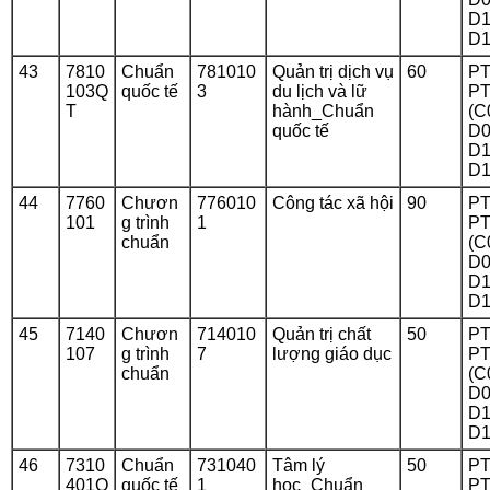
D1
D1
43
7810
Chuẩn
781010
Quản trị dịch vụ
60
PT
103Q
quốc tế
3
du lịch và lữ
PT
T
hành_Chuẩn
(C
quốc tế
D0
D1
D1
44
7760
Chươn
776010
Công tác xã hội
90
PT
101
g trình
1
PT
chuẩn
(C
D0
D1
D1
45
7140
Chươn
714010
Quản trị chất
50
PT
107
g trình
7
lượng giáo dục
PT
chuẩn
(C
D0
D1
D1
46
7310
Chuẩn
731040
Tâm lý
50
PT
401Q
quốc tế
1
học_Chuẩn
PT