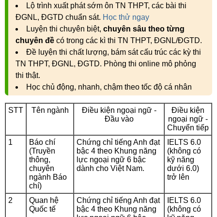
Lộ trình xuất phát sớm ôn TN THPT, các bài thi
ĐGNL, ĐGTD chuẩn sát.
Học thử ngay
Luyện thi chuyên biệt,
chuyên sâu theo từng
chuyên đề
có trong các kì thi TN THPT, ĐGNL/ĐGTD.
Đề luyện thi chất lượng, bám sát cấu trúc các kỳ thi
TN THPT, ĐGNL, ĐGTD. Phòng thi online mô phỏng
thi thật.
Học chủ động, nhanh, chậm theo tốc độ cá nhân
STT
Tên ngành
Điều kiện ngoại ngữ -
Điều kiện
Đầu vào
ngoại ngữ -
Chuyển tiếp
1
Báo chí
Chứng chỉ tiếng Anh đạt
IELTS 6.0
(Truyền
bậc 4 theo Khung năng
(không có
thông,
lực ngoại ngữ 6 bậc
kỹ năng
chuyên
dành cho Việt Nam.
dưới 6.0)
ngành Báo
trở lên
chí)
2
Quan hệ
Chứng chỉ tiếng Anh đạt
IELTS 6.0
Quốc tế
bậc 4 theo Khung năng
(không có