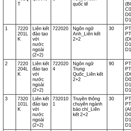
T
quốc tế
(B
C0
D0
D1
1
7220
Liên kết
722020
Ngôn ngữ
30
PT
201L
đào tạo
Anh_Liên kết
PT
K
với
2+2
(D
nước
D1
ngoài
D1
(2+2)
2
7220
Liên kết
722020
Ngôn ngữ
90
PT
204L
đào tạo
4
Trung
PT
K
với
Quốc_Liên kết
(D
nước
2+2
D0
ngoài
D1
(2+2)
D1
3
7320
Liên kết
732010
Truyền thông
30
PT
101L
đào tạo
1
chuyên ngành
PT
K
với
báo chí_Liên
(A
nước
kết 2+2
D0
ngoài
D1
(2+2)
D1