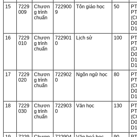
15
7229
Chươn
722900
Tôn giáo học
50
PT
009
g trình
9
PT
chuẩn
(C
D0
D1
16
7229
Chươn
722901
Lịch sử
100
PT
010
g trình
0
PT
chuẩn
(C
D0
D1
D1
17
7229
Chươn
722902
Ngôn ngữ học
80
PT
020
g trình
0
PT
chuẩn
(C
D0
D1
18
7229
Chươn
722903
Văn học
130
PT
030
g trình
0
PT
chuẩn
(C
D0
D1
19
7229
Chươn
722904
Văn hoá học
90
PT