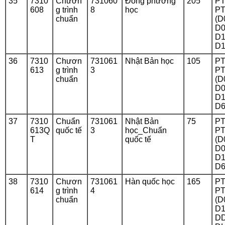
35
7310
Chươn
731060
Đông phương
205
PT
608
g trình
8
học
PT
chuẩn
(D
D0
D1
D1
36
7310
Chươn
731061
Nhật Bản học
105
PT
613
g trình
3
PT
chuẩn
(D
D0
D1
D6
37
7310
Chuẩn
731061
Nhật Bản
75
PT
613Q
quốc tế
3
học_Chuẩn
PT
T
quốc tế
(D
D0
D1
D6
38
7310
Chươn
731061
Hàn quốc học
165
PT
614
g trình
4
PT
chuẩn
(D
D1
DD