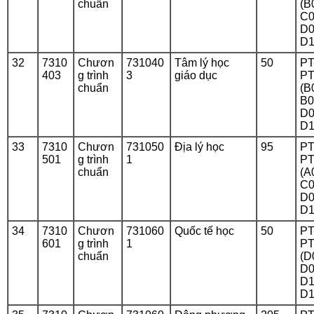
chuẩn
(B
C0
D0
D1
32
7310
Chươn
731040
Tâm lý học
50
PT
403
g trình
3
giáo dục
PT
chuẩn
(B
B0
D0
D1
33
7310
Chươn
731050
Địa lý học
95
PT
501
g trình
1
PT
chuẩn
(A
C0
D0
D1
34
7310
Chươn
731060
Quốc tế học
50
PT
601
g trình
1
PT
chuẩn
(D
D0
D1
D1