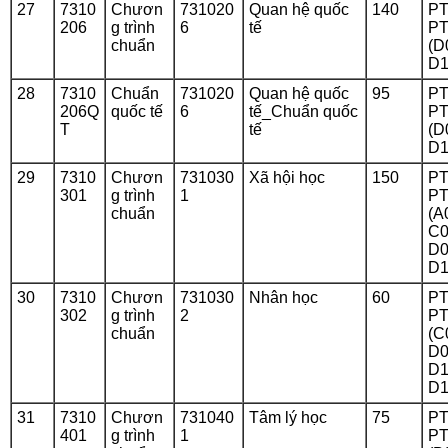
27
7310
Chươn
731020
Quan hệ quốc
140
PT
206
g trình
6
tế
PT
chuẩn
(D
D1
28
7310
Chuẩn
731020
Quan hệ quốc
95
PT
206Q
quốc tế
6
tế_Chuẩn quốc
PT
T
tế
(D
D1
29
7310
Chươn
731030
Xã hội học
150
PT
301
g trình
1
PT
chuẩn
(A
C0
D0
D1
30
7310
Chươn
731030
Nhân học
60
PT
302
g trình
2
PT
chuẩn
(C
D0
D1
D1
31
7310
Chươn
731040
Tâm lý học
75
PT
401
g trình
1
PT