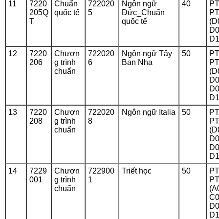
11
7220
Chuẩn
722020
Ngôn ngữ
40
PT
205Q
quốc tế
5
Đức_Chuẩn
PT
T
quốc tế
(D
D0
D1
12
7220
Chươn
722020
Ngôn ngữ Tây
50
PT
206
g trình
6
Ban Nha
PT
chuẩn
(D
D0
D0
D1
13
7220
Chươn
722020
Ngôn ngữ Italia
50
PT
208
g trình
8
PT
chuẩn
(D
D0
D0
D1
14
7229
Chươn
722900
Triết học
50
PT
001
g trình
1
PT
chuẩn
(A
C0
D0
D1