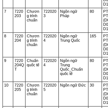
D1
7
7220
Chươn
722020
Ngôn ngữ
80
PT
203
g trình
3
Pháp
PT
chuẩn
(D
D0
D1
8
7220
Chươn
722020
Ngôn ngữ
165
PT
204
g trình
4
Trung Quốc
PT
chuẩn
(D
D0
D1
9
7220
Chuẩn
722020
Ngôn ngữ
80
PT
204Q
quốc tế
4
Trung
PT
T
Quốc_Chuẩn
(D
quốc tế
D0
D1
10
7220
Chươn
722020
Ngôn ngữ Đức
30
PT
205
g trình
5
PT
chuẩn
(D
D0
D1