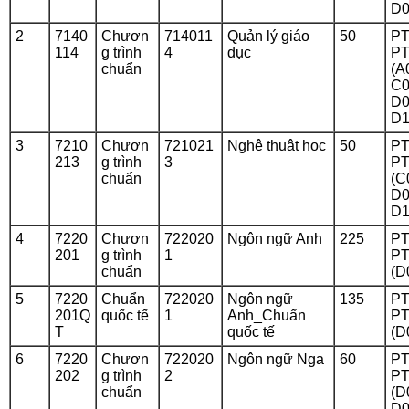
D0
2
7140
Chươn
714011
Quản lý giáo
50
PT
114
g trình
4
dục
PT
chuẩn
(A
C0
D0
D1
3
7210
Chươn
721021
Nghệ thuật học
50
PT
213
g trình
3
PT
chuẩn
(C
D0
D1
4
7220
Chươn
722020
Ngôn ngữ Anh
225
PT
201
g trình
1
PT
chuẩn
(D
5
7220
Chuẩn
722020
Ngôn ngữ
135
PT
201Q
quốc tế
1
Anh_Chuẩn
PT
T
quốc tế
(D
6
7220
Chươn
722020
Ngôn ngữ Nga
60
PT
202
g trình
2
PT
chuẩn
(D
D0