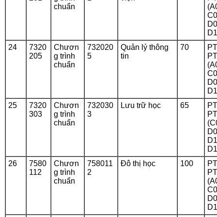
chuẩn
(A
C0
D0
D1
24
7320
Chươn
732020
Quản lý thông
70
PT
205
g trình
5
tin
PT
chuẩn
(A
C0
D0
D1
25
7320
Chươn
732030
Lưu trữ học
65
PT
303
g trình
3
PT
chuẩn
(C
D0
D1
D1
26
7580
Chươn
758011
Đô thị học
100
PT
112
g trình
2
PT
chuẩn
(A
C0
D0
D1