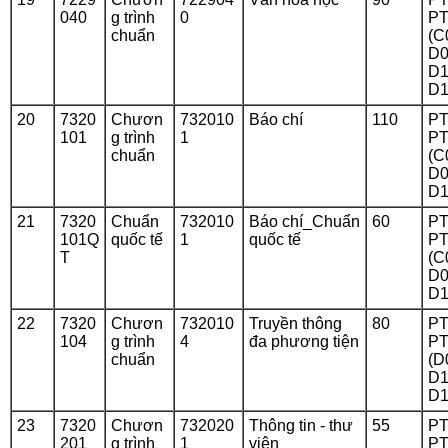
040
g trình
0
PT
chuẩn
(C
D0
D1
D1
20
7320
Chươn
732010
Báo chí
110
PT
101
g trình
1
PT
chuẩn
(C
D0
D1
21
7320
Chuẩn
732010
Báo chí_Chuẩn
60
PT
101Q
quốc tế
1
quốc tế
PT
T
(C
D0
D1
22
7320
Chươn
732010
Truyền thông
80
PT
104
g trình
4
đa phương tiện
PT
chuẩn
(D
D1
D1
23
7320
Chươn
732020
Thông tin - thư
55
PT
201
g trình
1
viện
PT