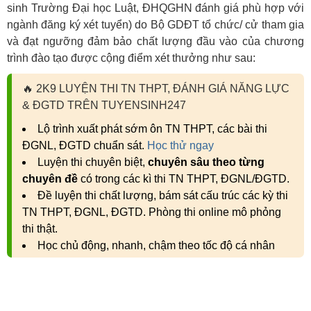
sinh Trường Đại học Luật, ĐHQGHN đánh giá phù hợp với
ngành đăng ký xét tuyển) do Bộ GDĐT tổ chức/ cử tham gia
và đạt ngưỡng đảm bảo chất lượng đầu vào của chương
trình đào tạo được cộng điểm xét thưởng như sau:
🔥
2K9 LUYỆN THI TN THPT, ĐÁNH GIÁ NĂNG LỰC
& ĐGTD TRÊN TUYENSINH247
Lộ trình xuất phát sớm ôn TN THPT, các bài thi
ĐGNL, ĐGTD chuẩn sát.
Học thử ngay
Luyện thi chuyên biệt,
chuyên sâu theo từng
chuyên đề
có trong các kì thi TN THPT, ĐGNL/ĐGTD.
Đề luyện thi chất lượng, bám sát cấu trúc các kỳ thi
TN THPT, ĐGNL, ĐGTD. Phòng thi online mô phỏng
thi thật.
Học chủ động, nhanh, chậm theo tốc độ cá nhân