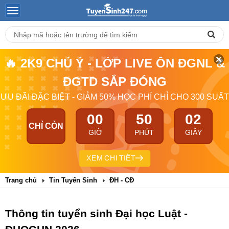
🔥 2K9 CHÚ Ý - LỚP LIVE ÔN ĐGNL &
ĐGTD SẮP ĐÓNG
ƯU ĐÃI ĐẶC BIỆT - GIẢM 50% HỌC PHÍ CHỈ CHO 300 SUẤT
00
50
00
CHỈ CÒN
GIỜ
PHÚT
GIÂY
XEM CHI TIẾT
Trang chủ
Tin Tuyển Sinh
ĐH - CĐ
Thông tin tuyển sinh Đại học Luật -