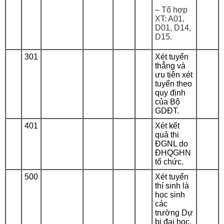
– Tổ hợp
XT: A01,
D01, D14,
D15.
301
Xét tuyển
thẳng và
ưu tiên xét
tuyển theo
quy định
của Bộ
GDĐT.
401
Xét kết
quả thi
ĐGNL do
ĐHQGHN
tổ chức.
500
Xét tuyển
thí sinh là
học sinh
các
trường Dự
bị đại học.