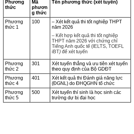
Phương
Mã
Tên phương thức (xét tuyển)
thức
phươn
g thức
Phương
100
– Xét kết quả thi tốt nghiệp THPT
thức 1
năm 2026
– Kết hợp kết quả thi tốt nghiệp
THPT năm 2026 với chứng chỉ
Tiếng Anh quốc tế (IELTS, TOEFL
iBT
)
để xét tuyển
Phương
301
Xét tuyển thẳng và ưu tiên xét tuyển
thức 2
theo quy định của Bộ GDĐT
Phương
401
Xét kết quả thi Đánh giá năng lực
thức 4
(ĐGNL) do ĐHQGHN tổ chức
Phương
500
Xét tuyển thí sinh là học sinh các
thức 5
trường dự bị đại học