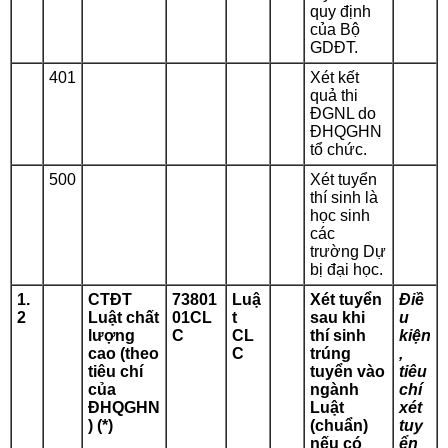
quy định
của Bộ
GDĐT.
401
Xét kết
quả thi
ĐGNL do
ĐHQGHN
tổ chức.
500
Xét tuyển
thí sinh là
học sinh
các
trường Dự
bị đại học.
1.
CTĐT
73801
Luậ
Xét tuyển
Điề
2
Luật chất
01CL
t
sau khi
u
lượng
C
CL
thí sinh
kiện
cao
(theo
C
trúng
,
tiêu chí
tuyển vào
tiêu
của
ngành
chí
ĐHQGHN
Luật
xét
) (*)
(chuẩn)
tuy
nếu có
ển