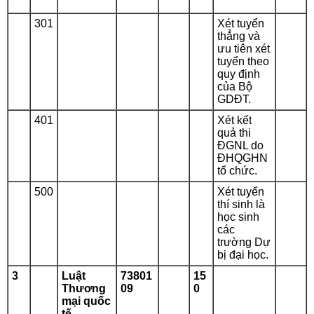
301
Xét tuyển
thẳng và
ưu tiên xét
tuyển theo
quy định
của Bộ
GDĐT.
401
Xét kết
quả thi
ĐGNL do
ĐHQGHN
tổ chức.
500
Xét tuyển
thí sinh là
học sinh
các
trường Dự
bị đại học.
3
Luật
73801
15
Thương
09
0
mại quốc
tế