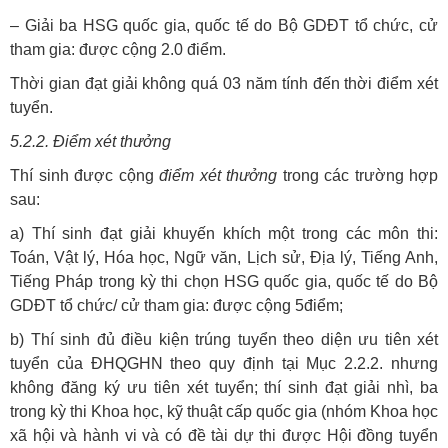
– Giải ba HSG quốc gia, quốc tế do Bộ GDĐT tổ chức, cử
tham gia: được cộng
2.0
điểm.
Thời gian đạt giải không quá 03 năm tính đến thời điểm xét
tuyển.
5.2.2. Điểm xét thưởng
Thí sinh được cộng
điểm xét thưởng
trong các trường hợp
sau:
a) Thí sinh đạt giải khuyến khích một trong các môn thi:
Toán, Vật lý, Hóa học, Ngữ văn, Lịch sử, Địa lý, Tiếng Anh,
Tiếng Pháp trong kỳ thi chọn HSG quốc gia, quốc tế do Bộ
GDĐT tổ chức/ cử tham gia: được cộng
5
điểm;
b) Thí sinh đủ điều kiện trúng tuyển theo diện ưu tiên xét
tuyển của ĐHQGHN theo quy định tại Mục 2.2.2. nhưng
không đăng ký ưu tiên xét tuyển; thí sinh đạt giải nhì, ba
trong kỳ thi Khoa học, kỹ thuật cấp quốc gia (nhóm Khoa học
xã hội và hành vi và có đề tài dự thi được Hội đồng tuyển