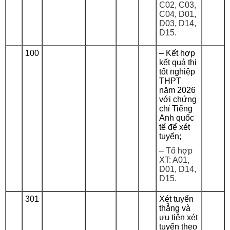
C02, C03,
C04, D01,
D03, D14,
D15.
100
– Kết hợp
kết quả thi
tốt nghiệp
THPT
năm 2026
với chứng
chỉ Tiếng
Anh quốc
tế để xét
tuyển;
– Tổ hợp
XT: A01,
D01, D14,
D15.
301
Xét tuyển
thẳng và
ưu tiên xét
tuyển theo