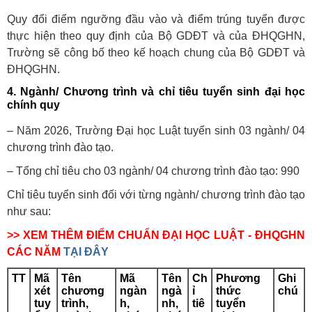
Quy đổi điểm ngưỡng đầu vào và điểm trúng tuyển được
thực hiện theo quy định của Bộ GDĐT và của ĐHQGHN,
Trường sẽ công bố theo kế hoạch chung của Bộ GDĐT và
ĐHQGHN.
4. Ngành/ Chương trình và chỉ tiêu tuyển sinh đại học
chính quy
– Năm 2026, Trường Đại học Luật tuyển sinh 03 ngành/ 04
chương trình đào tạo.
– Tổng chỉ tiêu cho 03 ngành/ 04 chương trình đào tạo:
990
Chỉ tiêu tuyển sinh đối với từng ngành/ chương trình đào tạo
như sau:
>> XEM THÊM ĐIỂM CHUẨN ĐẠI HỌC LUẬT - ĐHQGHN
CÁC NĂM
TẠI ĐÂY
TT
Mã
Tên
Mã
Tên
Ch
Phương
Ghi
xét
chương
ngàn
ngà
ỉ
thức
chú
tuy
trình,
h,
nh,
tiê
tuyển