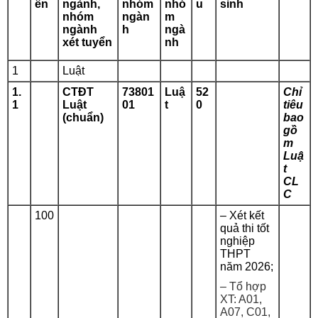
ển
ngành,
nhóm
nhó
u
sinh
nhóm
ngàn
m
ngành
h
ngà
xét tuyển
nh
1
Luật
1.
CTĐT
73801
Luậ
52
Chỉ
1
Luật
01
t
0
tiêu
(chuẩn)
bao
gồ
m
Luậ
t
CL
C
100
– Xét kết
quả thi tốt
nghiệp
THPT
năm 2026;
– Tổ hợp
XT: A01,
A07, C01,