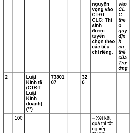
nguyện
vào
vọng vào
CL
CTĐT
C
CLC; Thí
the
sinh
o
được
quy
tuyển
địn
chọn theo
h
các tiêu
cụ
chí riêng.
thể
của
Trư
ờng
2
Luật
73801
32
Kinh tế
07
0
(CTĐT
Luật
Kinh
doanh)
(**)
100
– Xét kết
quả thi tốt
nghiệp