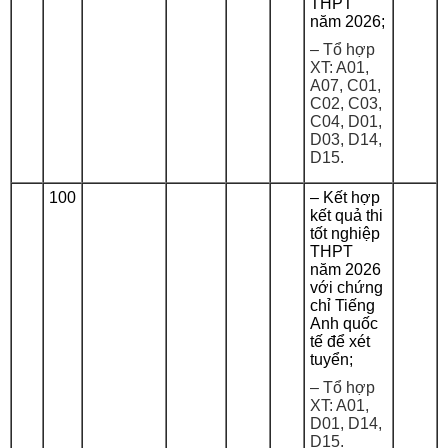
THPT
năm 2026;
– Tổ hợp
XT: A01,
A07, C01,
C02, C03,
C04, D01,
D03, D14,
D15.
100
– Kết hợp
kết quả thi
tốt nghiệp
THPT
năm 2026
với chứng
chỉ Tiếng
Anh quốc
tế để xét
tuyển;
– Tổ hợp
XT: A01,
D01, D14,
D15.