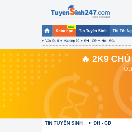
Khóa học
Tin Tuyển Sinh
Thi Tốt N
Vào lớp 6
Vào lớp 10
ĐH - CĐ
Hỏi - Đáp
🔥 2K9 CHÚ
ƯU
TIN TUYỂN SINH
ĐH - CĐ