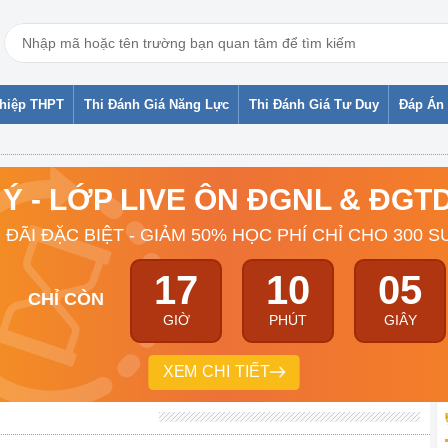
ghiệp THPT
Thi Đánh Giá Năng Lực
Thi Đánh Giá Tư Duy
Đáp Án 
 Ý - LỚP LIVE ÔN ĐGNL & ĐG
 ĐÃI ĐẶC BIỆT - GIẢM 50% HỌC PHÍ CHỈ CHO 300 S
17
10
04
CHỈ CÒN
GIỜ
PHÚT
GIÂY
XEM CHI TIẾT