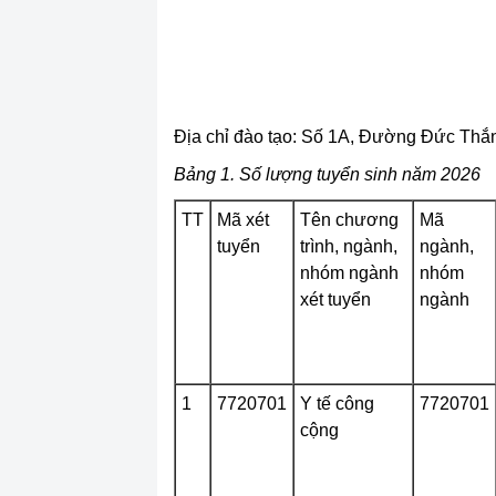
Địa chỉ đào tạo: Số 1A, Đường Đức Th
Bảng 1. Số lượng tuyển sinh năm 2026
TT
Mã xét
Tên chương
Mã
tuyển
trình, ngành,
ngành,
nhóm ngành
nhóm
xét tuyển
ngành
1
7720701
Y tế công
7720701
cộng