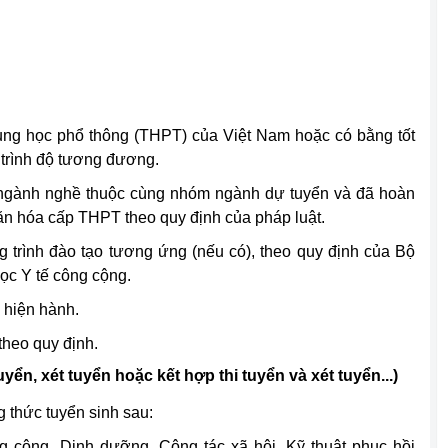
ung học phổ thông (THPT) của Việt Nam hoặc có bằng tốt
trình độ tương đương.
 ngành nghề thuộc cùng nhóm ngành dự tuyển và đã hoàn
ăn hóa cấp THPT theo quy định của pháp luật.
trình đào tạo tương ứng (nếu có), theo quy định của Bộ
ọc Y tế công cộng.
 hiện hành.
theo quy định.
yển, xét tuyển hoặc kết hợp thi tuyển và xét tuyển...)
 thức tuyển sinh sau:
g cộng, Dinh dưỡng, Công tác xã hội, Kỹ thuật phục hồi