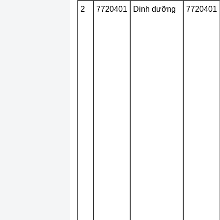
2
7720401
Dinh dưỡng
7720401