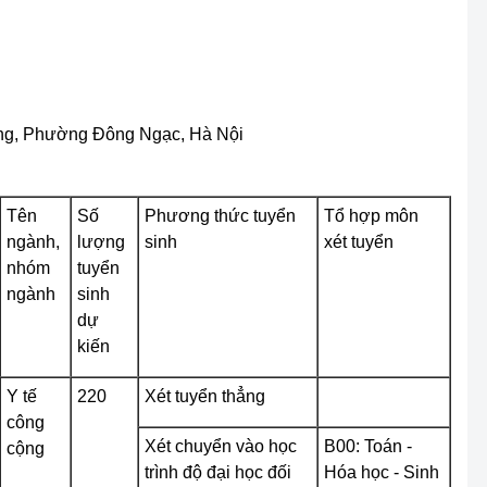
ắng, Phường Đông Ngạc, Hà Nội
Tên
Số
Phương thức tuyển
Tổ hợp môn
ngành,
lượng
sinh
xét tuyển
nhóm
tuyển
ngành
sinh
dự
kiến
Y tế
220
Xét tuyển thẳng
công
Xét chuyển vào học
B00: Toán -
cộng
trình độ đại học đối
Hóa học - Sinh