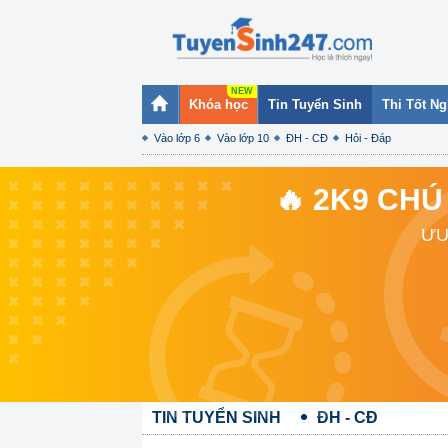
Khóa học
Tin Tuyển Sinh
Thi Tốt N
Vào lớp 6
Vào lớp 10
ĐH - CĐ
Hỏi - Đáp
🔥 2K9 CHÚ
ƯU
TIN TUYỂN SINH
ĐH - CĐ