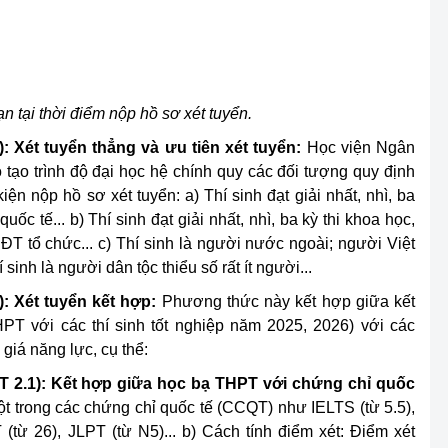
n tại thời điểm nộp hồ sơ xét tuyển.
: Xét tuyển thẳng và ưu tiên xét tuyển:
Học viện Ngân
tạo trình độ đại học hệ chính quy các đối tượng quy định
iện nộp hồ sơ xét tuyển: a) Thí sinh đạt giải nhất, nhì, ba
quốc tế... b) Thí sinh đạt giải nhất, nhì, ba kỳ thi khoa học,
ĐT tổ chức... c) Thí sinh là người nước ngoài; người Việt
nh là người dân tộc thiểu số rất ít người...
: Xét tuyển kết hợp:
Phương thức này kết hợp giữa kết
T với các thí sinh tốt nghiệp năm 2025, 2026) với các
 giá năng lực, cụ thể:
XT 2.1): Kết hợp giữa học bạ THPT với chứng chỉ quốc
ột trong các chứng chỉ quốc tế (CCQT) như IELTS (từ 5.5),
(từ 26), JLPT (từ N5)... b) Cách tính điểm xét: Điểm xét