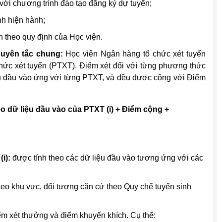
với chương trình đào tạo đăng ký dự tuyển;
nh hiện hành;
n theo quy định của Học viện.
uyên tắc chung:
Học viện Ngân hàng tổ chức xét tuyển
hức xét tuyển (PTXT). Điểm xét đối với từng phương thức
iệu đầu vào ứng với từng PTXT, và đều được cộng với Điểm
eo dữ liệu đầu vào của PTXT (i) + Điểm cộng +
i):
được tính theo các dữ liệu đầu vào tương ứng với các
eo khu vực, đối tượng căn cứ theo Quy chế tuyển sinh
 xét thưởng và điểm khuyến khích. Cụ thể: