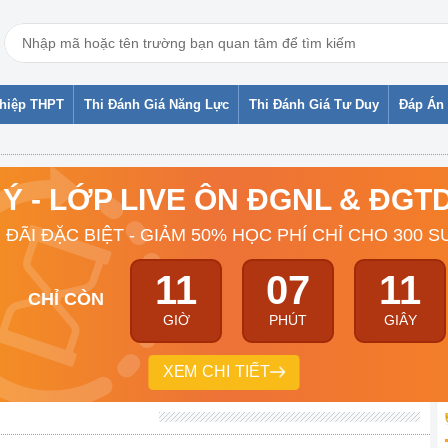
ghiệp THPT
Thi Đánh Giá Năng Lực
Thi Đánh Giá Tư Duy
Đáp Án 
 Ý - LỚP LIVE ÔN ĐGNL & ĐG
 ĐÃI ĐẶC BIỆT - GIẢM 50% HỌC PHÍ CHỈ CHO 300 S
11
07
10
CHỈ CÒN
GIỜ
PHÚT
GIÂY
XEM CHI TIẾT