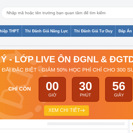
ghiệp THPT
Thi Đánh Giá Năng Lực
Thi Đánh Giá Tư Duy
Đáp Án 
 Ý - LỚP LIVE ÔN ĐGNL & ĐG
 ĐÃI ĐẶC BIỆT - GIẢM 50% HỌC PHÍ CHỈ CHO 300 S
00
30
55
CHỈ CÒN
GIỜ
PHÚT
GIÂY
XEM CHI TIẾT