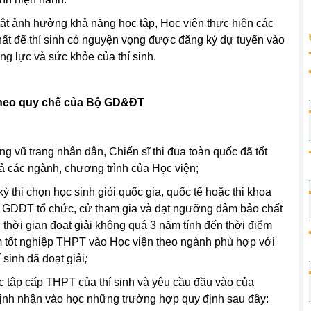
tật ảnh hưởng khả năng học tập, Học viện thực hiện các
 nhất để thí sinh có nguyện vọng được đăng ký dự tuyển vào
g lực và sức khỏe của thí sinh.
 theo quy chế của Bộ GD&ĐT
g vũ trang nhân dân, Chiến sĩ thi đua toàn quốc đã tốt
ả các ngành, chương trình của Học viện;
 kỳ thi chọn học sinh giỏi quốc gia, quốc tế hoặc thi khoa
Bộ GDĐT tổ chức, cử tham gia và đạt ngưỡng đảm bảo chất
thời gian đoạt giải không quá 3 năm tính đến thời điểm
ăm tốt nghiệp THPT vào Học viện theo ngành phù hợp với
 sinh đã đoạt giải
;
c tập cấp THPT của thí sinh và yêu cầu đầu vào của
định nhận vào học những trường hợp quy định sau đây: