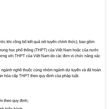
rước khi công bố kết quả xét tuyển chính thức), bao gồm:
 trung học phổ thông (THPT) của Việt Nam hoặc của nước
ương với THPT của Việt Nam do các đơn vị chức năng xác
ấp ngành nghề thuộc cùng nhóm ngành dự tuyển và đã hoàn
ăn hóa cấp THPT theo quy định của pháp luật.
ển theo quy định;
ịnh hiện hành.