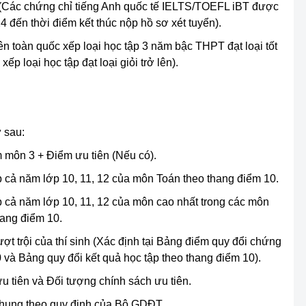
(Các chứng chỉ tiếng Anh quốc tế IELTS/TOEFL iBT được
4 đến thời điểm kết thúc nộp hồ sơ xét tuyển).
rên toàn quốc xếp loại học tập 3 năm bậc THPT đạt loại tốt
ếp loại học tập đạt loại giỏi trở lên).
 sau:
môn 3 + Điểm ưu tiên (Nếu có).
 cả năm lớp 10, 11, 12 của môn Toán theo thang điểm 10.
 cả năm lớp 10, 11, 12 của môn cao nhất trong các môn
hang điểm 10.
ợt trội của thí sinh (Xác định tại Bảng điểm quy đổi chứng
 và Bảng quy đổi kết quả học tập theo thang điểm 10).
u tiên và Đối tượng chính sách ưu tiên.
 chung theo quy định của Bộ GDĐT.