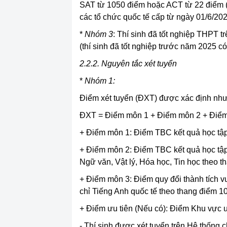
SAT từ 1050 điểm hoặc ACT từ 22 điểm 
các tổ chức quốc tế cấp từ ngày 01/6/202
*
Nhóm 3
: Thí sinh đã tốt nghiệp THPT t
(thí sinh đã tốt nghiệp trước năm 2025 có x
2.2.2.
Nguyên tắc xét tuyển
*
Nhóm 1:
Điểm xét tuyển (ĐXT) được xác định như
ĐXT = Điểm môn 1 + Điểm môn 2 + Điểm 
+ Điểm môn 1: Điểm TBC kết quả học tập
+ Điểm môn 2: Điểm TBC kết quả học tập
Ngữ văn, Vật lý, Hóa học, Tin học theo t
+ Điểm môn 3: Điểm quy đổi thành tích vư
chỉ Tiếng Anh quốc tế theo thang điểm 10
+ Điểm ưu tiên (Nếu có): Điểm Khu vực ư
- Thí sinh được xét tuyển trên Hệ thống