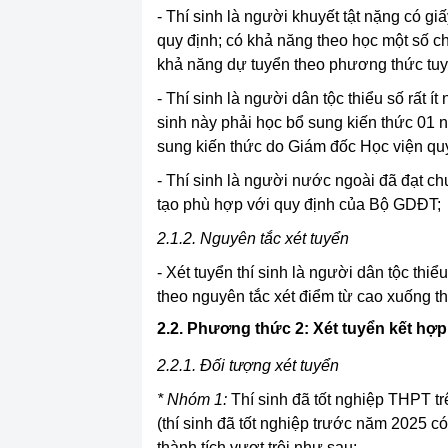
- Thí sinh là người khuyết tật nặng có g
quy định; có khả năng theo học một số c
khả năng dự tuyển theo phương thức tuy
- Thí sinh là người dân tộc thiểu số rất 
sinh này phải học bổ sung kiến thức 01 
sung kiến thức do Giám đốc Học viện quy
- Thí sinh là người nước ngoài đã đạt c
tạo phù hợp với quy định của Bộ GDĐT;
2.1.2.
Nguyên tắc xét tuyển
- Xét tuyển thí sinh là người dân tộc thi
theo nguyên tắc xét điểm từ cao xuống t
2.2. Phương thức 2: Xét tuyển kết hợp
2.2.1.
Đối tượng xét tuyển
* Nhóm 1:
Thí sinh đã tốt nghiệp THPT tr
(thí sinh đã tốt nghiệp trước năm 2025 có 
thành tích vượt trội như sau: