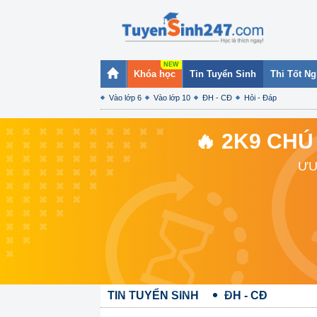
Khóa học
Tin Tuyển Sinh
Thi Tốt N
Vào lớp 6
Vào lớp 10
ĐH - CĐ
Hỏi - Đáp
🔥 2K9 CHÚ
ƯU
TIN TUYỂN SINH
ĐH - CĐ